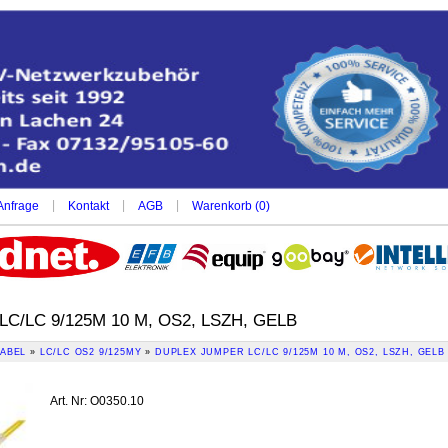
|
|
|
Anfrage
Kontakt
AGB
Warenkorb (
0
)
C/LC 9/125Μ 10 M, OS2, LSZH, GELB
ABEL
»
LC/LC OS2 9/125MY
»
DUPLEX JUMPER LC/LC 9/125Μ 10 M, OS2, LSZH, GELB
Art. Nr
:
O0350.10