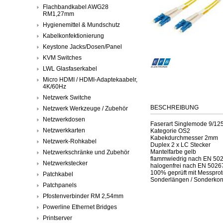
Flachbandkabel AWG28
RM1,27mm
Hygienemittel & Mundschutz
Kabelkonfektionierung
Keystone Jacks/Dosen/Panel
KVM Switches
LWL Glasfaserkabel
Micro HDMI / HDMI-Adaptekaabelr,
4K/60Hz
Netzwerk Switche
BESCHREIBUNG
Netzwerk Werkzeuge / Zubehör
Netzwerkdosen
Faserart Singlemode 9/12
Netzwerkkarten
Kategorie OS2
Kabekdurchmesser 2mm
Netzwerk-Rohkabel
Duplex 2 x LC Stecker
Mantelfarbe gelb
Netzwerkschränke und Zubehör
flammwiedrig nach EN 50
Netzwerkstecker
halogenfrei nach EN 5026
100% geprüft mit Messprot
Patchkabel
Sonderlängen / Sonderkonf
Patchpanels
Pfostenverbinder RM 2,54mm
Powerline Ethernet Bridges
Printserver