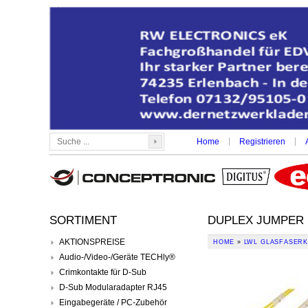
|
|
Home
Registrieren
SORTIMENT
DUPLEX JUMPER L
AKTIONSPREISE
HOME
»
LWL GLASFASERK
Audio-/Video-/Geräte TECHly®
Crimkontakte für D-Sub
D-Sub Modularadapter RJ45
Eingabegeräte / PC-Zubehör