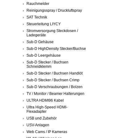
Rauchmelder
Reinigungsspray / Druckluftspray
SAT Technik
Steuerleitung LIYCY
Stromversorgung Steckdosen /
Ladegeräte
Sub-D Gehäuse
Sub-D HighDensity Stecker/Buchse
Sub-D Leergehäuse
Sub-D Stecker / Buchsen
Schneidklemm
Sub-D Stecker / Buchsen Handlöt
Sub-D Stecker / Buchsen Crimp
Sub-D Verschraubungen / Bolzen
TV / Monitor / Beamer Halterungen
ULTRA HDMI96 Kabel
Ultra High-Speed HDMI-
Flexadapter
USB und Zubehör
USV-Anlagen
Web Cams / IP Kameras