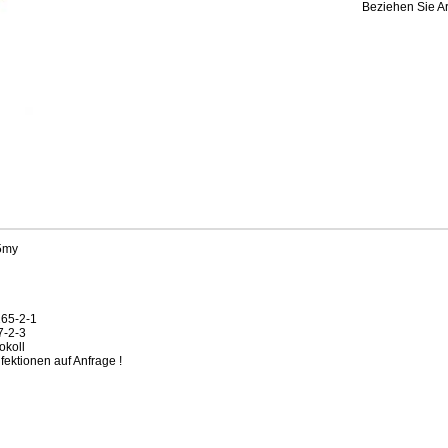
Beziehen Sie Ar
5my
265-2-1
7-2-3
okoll
ektionen auf Anfrage !