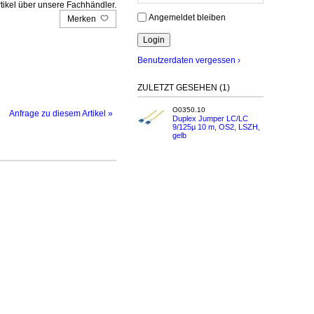
tikel über unsere Fachhändler.
Angemeldet bleiben
Merken
Benutzerdaten vergessen ›
ZULETZT GESEHEN (1)
O0350.10
Anfrage zu diesem Artikel »
Duplex Jumper LC/LC
9/125µ 10 m, OS2, LSZH,
gelb