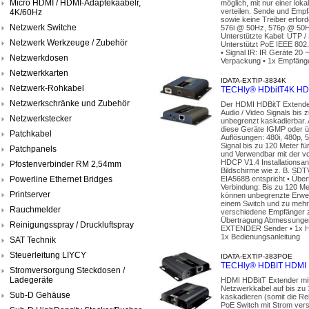
Micro HDMI / HDMI-Adaptekaabelr,
möglich, mit nur einer lo
verteilen. Sende und Empf
4K/60Hz
sowie keine Treiber erford
Netzwerk Switche
576i @ 50Hz, 576p @ 50Hz
Unterstützte Kabel: UTP /
Netzwerk Werkzeuge / Zubehör
Unterstützt PoE IEEE 802.3
• Signal IR: IR Geräte 20
Netzwerkdosen
Verpackung • 1x Empfänger
Netzwerkkarten
IDATA-EXTIP-3834K
Netzwerk-Rohkabel
TECHly® HDbitT4K HDMI
Netzwerkschränke und Zubehör
Der HDMI HDBitT Extender 
Audio / Video Signals bis
Netzwerkstecker
unbegrenzt kaskadierbar. 
diese Geräte IGMP oder üb
Patchkabel
Auflösungen: 480i, 480p, 5
Signal bis zu 120 Meter fü
Patchpanels
und Verwendbar mit der v
HDCP V1.4 Installationsa
Pfostenverbinder RM 2,54mm
Bildschirme wie z. B. SDT
Powerline Ethernet Bridges
EIA568B entspricht • Über
Verbindung: Bis zu 120 Me
Printserver
können unbegrenzte Erweit
einem Switch und zu mehrer
Rauchmelder
verschiedene Empfänger z
Übertragung Abmessungen 
Reinigungsspray / Druckluftspray
EXTENDER Sender • 1x HDM
1x Bedienungsanleitung
SAT Technik
Steuerleitung LIYCY
IDATA-EXTIP-383POE
TECHly® HDBIT HDMI E
Stromversorgung Steckdosen /
Ladegeräte
HDMI HDBitT Extender mit
Netzwerkkabel auf bis zu 
Sub-D Gehäuse
kaskadieren (somit die Re
PoE Switch mit Strom verso