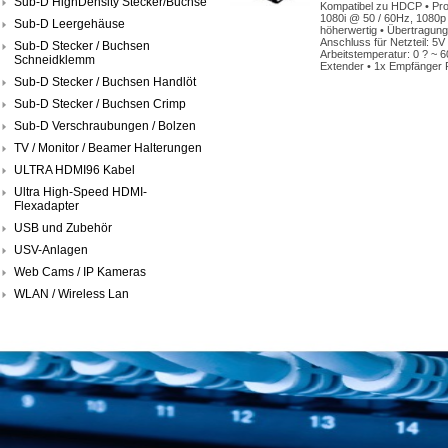
Sub-D HighDensity Stecker/Buchse
Kompatibel zu HDCP • Pro
1080i @ 50 / 60Hz, 1080p 
Sub-D Leergehäuse
höherwertig • Übertragung
Anschluss für Netzteil: 5V
Sub-D Stecker / Buchsen
Arbeitstemperatur: 0 ? ~ 
Schneidklemm
Extender • 1x Empfänger P
Sub-D Stecker / Buchsen Handlöt
Sub-D Stecker / Buchsen Crimp
Sub-D Verschraubungen / Bolzen
TV / Monitor / Beamer Halterungen
ULTRA HDMI96 Kabel
Ultra High-Speed HDMI-
Flexadapter
USB und Zubehör
USV-Anlagen
Web Cams / IP Kameras
WLAN / Wireless Lan