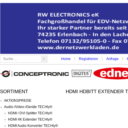
|
|
|
Home
Registrieren
Anfrage
SORTIMENT
HDMI HDBITT EXTENDER T
AKTIONSPREISE
Audio-/Video-/Geräte TECHly®
HDMI / DVI Splitter TECHly®
HDMI 4K Extender TECHly®
HDMI Audio Konverter TECHly®