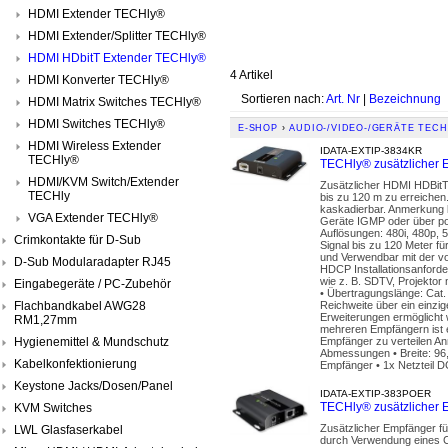
HDMI Extender TECHly®
HDMI Extender/Splitter TECHly®
HDMI HDbitT Extender TECHly®
4 Artikel
HDMI Konverter TECHly®
Sortieren nach:
Art. Nr
|
Bezeichnung
HDMI Matrix Switches TECHly®
HDMI Switches TECHly®
E-SHOP
›
AUDIO-/VIDEO-/GERÄTE TECH
HDMI Wireless Extender
IDATA-EXTIP-3834KR
TECHly®
TECHly® zusätzlicher 
HDMI/KVM Switch/Extender
Zusätzlicher HDMI HDBitT
TECHly
bis zu 120 m zu erreichen
kaskadierbar. Anmerkung b
VGA Extender TECHly®
Geräte IGMP oder über por
Auflösungen: 480i, 480p, 5
Crimkontakte für D-Sub
Signal bis zu 120 Meter fü
und Verwendbar mit der v
D-Sub Modularadapter RJ45
HDCP Installationsanford
wie z. B. SDTV, Projektor
Eingabegeräte / PC-Zubehör
• Übertragungslänge: Cat.
Flachbandkabel AWG28
Reichweite über ein einzi
Erweiterungen ermöglicht 
RM1,27mm
mehreren Empfängern ist ei
Hygienemittel & Mundschutz
Empfänger zu verteilen A
Abmessungen • Breite: 96
Kabelkonfektionierung
Empfänger • 1x Netzteil D
Keystone Jacks/Dosen/Panel
IDATA-EXTIP-383POER
TECHly® zusätzlicher
KVM Switches
Zusätzlicher Empfänger f
LWL Glasfaserkabel
durch Verwendung eines C