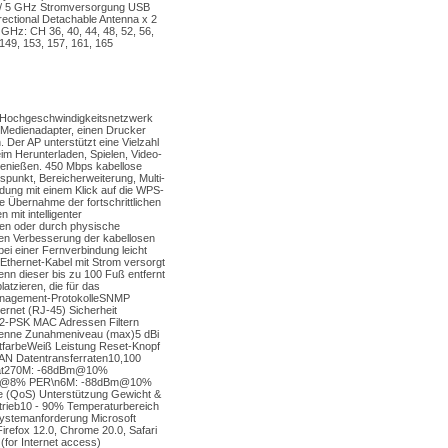
z / 5 GHz Stromversorgung USB
ctional Detachable Antenna x 2
0 GHz: CH 36, 40, 44, 48, 52, 56,
149, 153, 157, 161, 165
N-Hochgeschwindigkeitsnetzwerk
n Medienadapter, einen Drucker
Der AP unterstützt eine Vielzahl
eim Herunterladen, Spielen, Video-
genießen. 450 Mbps kabellose
spunkt, Bereicherweiterung, Multi-
ung mit einem Klick auf die WPS-
ie Übernahme der fortschrittlichen
 mit intelligenter
sen oder durch physische
hen Verbesserung der kabellosen
bei einer Fernverbindung leicht
Ethernet-Kabel mit Strom versorgt
wenn dieser bis zu 100 Fuß entfernt
latzieren, die für das
 Management-ProtokolleSNMP
rnet (RJ-45) Sicherheit
A2-PSK MAC Adressen Filtern
tenne Zunahmeniveau (max)5 dBi
farbeWeiß Leistung Reset-Knopf
LAN Datentransferraten10,100
vität270M: -68dBm@10%
Bm@8% PER\n6M: -88dBm@10%
e (QoS) Unterstützung Gewicht &
trieb10 - 90% Temperaturbereich
 Systemanforderung Microsoft
refox 12.0, Chrome 20.0, Safari
(for Internet access)