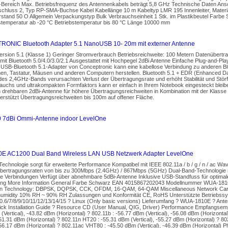
Bereich Max. Betriebsfrequenz des Antennenkabels beträgt 5,8 GHz Technische Daten An
schluss 2, Typ RP-SMA-Buchse Kabel Kabellänge 10 m Kabeltyp LMR 195 Innenleiter, Materi
rstand 50 O Allgemein Verpackungstyp Bulk Verbrauchseinheit 1 Stk. im Plastikbeutel Far
stemperatur ab -20 °C Betriebstemperatur bis 80 °C Länge 10000 mm
NIC Bluetooth Adapter 5.1 NanoUSB 10- 20m mit externer Antenne
Version 5.1 (Klasse 1) Geringer Stromverbrauch Betriebsreichweite: 100 Metern Datenübert
mit Bluetooth 5.0/4.0/3.0/2.1 Ausgestattet mit Hochpegel 2dBi Antenne Einfache Plug-and-Play
r USB-Bluetooth 5.1-Adapter von Conceptronic kann eine kabellose Verbindung zu anderen B
nen, Tastatur, Mäusen und anderen Computern herstellen. Bluetooth 5.1 + EDR (Enhanced Da
es 2,4GHz-Bands verursachten Verlust der Übertragungsrate und erhöht Stabilität und Störf
uchs und ultrakompakten Formfaktors kann er einfach in Ihrem Notebook eingesteckt bleiben
 drehbaren 2dBi-Antenne für höhere Übertragungsreichweiten in Kombination mit der Klasse
erstützt Übertragungsreichweiten bis 100m auf offener Fläche.
 7dBi Ommi-Antenne indoor LevelOne
E AC1200 Dual Band Wireless LAN USB Netzwerk Adapter LevelOne
hnologie sorgt für erweiterte Performance Kompatibel mit IEEE 802.11a / b / g / n / ac Wa
Übertragungsraten von bis zu 300Mbps (2.4GHz) / 867Mbps (5GHz) Dual-Band-Technologie re
e Verbindungen Verfügt über abnehmbare 5dBi-Antenne Inklusive USB-Standfuss für optimale 
rung More Information General Farbe Schwarz EAN 4015867202043 Modellnummer WUA-181
on Technology: DBPSK, DQPSK, CCK, OFDM, 16-QAM, 64-QAM Miscellaneous Network Card
humidity 10% RH ~ 90% RH Zulassungen und Konformität CE, RoHS Unterstützte Betriebssy
.6/7/8/9/10/11/12/13/14/15 ? Linux (Only basic versions) Lieferumfang ? WUA-1810E ? Ante
ick Installation Guide ? Resource CD (User Manual, QIG, Driver) Performance Empfangsempf
(Vertical), -43.82 dBm (Horizontal) ? 802.11b : -56.77 dBm (Vertical), -56.08 dBm (Horizonta
 -51.31 dBm (Horizontal) ? 802.11n HT20 : -55.31 dBm (Vertical), -55.27 dBm (Horizontal) ? 
 -56.17 dBm (Horizontal) ? 802.11ac VHT80 : -45.50 dBm (Vertical), -46.39 dBm (Horizontal) P