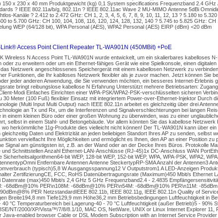
) 150 x 230 x 40 mm Produktgewicht (kg) 0,1 System specifications Frequenzband 2.4 GH
dards ? IEEE 802.11a/b/g, 802.11n ? IEEE 802.11ac Wave 2 MU-MIMO Antenne 5dBi Omnidire
tlos-Kanäle ? 2.412 to 2.472 GHz: CH 1, 2, 3, 4, 5, 6, 7, 8, 9, 10, 11, 12, 13 ? 5.180 to 5.32
500 to 5.700 GHz: CH 100, 104, 108, 116, 120, 124, 128, 132, 140 ? 5.745 to 5.825 GHz: CH 
elung WEP (64/128 bit), WPA Personal (AES), WPA2 Personal (AES) EIRP (dBm) <20 dBm
ink® Access Point Client Repeater TL-WA901N (450MBit) +PoE
K Wireless N Access Point TL-WA901N wurde entwickelt, um ein skalierbares kabelloses 
n oder zu erweitern oder um ein Ethernet-fähiges Gerät wie eine Spielkonsole, einen digitale
 das Netzwerk angeschlossenes Speichergerät mit einem kabellosen Netzwerk zu verbinden. 
er Funktionen, die Ihr kablloses Netzwerk flexibler als je zuvor machen. Jetzt können Sie b
oder jeder anderen Anwendung, die Sie verwenden möchten, ein besseres Internet-Erlebnis 
srate bringt reibungslose kabellose N Erfahrung Unterstützt mehrere Betriebsarten: Zugang
Client-Modi Einfaches Einrichten einer WPA-PSK/WPA2-PSK-verschlüsselten sicheren Verbind
u 30 Meter (100 Fuß) flexibler Einsatz mit integriertem Power-over-Ethernet-Injektor Durch d
logie (Multi Input Multi Output) nach IEEE 802.11n arbeitet es gleichzeitig über drei Antennen
chnologie an Tx und Rx, um die Interferenzen und Signalverschlechterungen bei langen Rei
e in einem kleinen Büro oder einer großen Wohnung zu überwinden, was zu einer unglaublic
hrt, selbst in einem Stahl- und Betongebäude. Vor allem könnten Sie das kabellose Netzwerk 
 wo herkömmliche 11g-Produkte dies vielleicht nicht können! Der TL-WA901N kann über ein 
gleichzeitig Daten und Elektrizität an jeden beliebigen Standort Ihres AP zu senden, selbst 
Funktion vervielfacht Ihre Möglichkeiten und ermöglicht es Ihnen, den AP an einer Position zu p
he Signal am günstigsten ist, z.B. an der Wand oder an der Decke Ihres Büros. Protokolle
 und Schnittstellen Anzahl Ethernet-LAN-Anschlüsse (RJ-45)1x DC-Anschluss WAN PortEthe
te Sicherheitsalgorithmen64-bit WEP, 128-bit WEP, 152-bit WEP, WPA, WPA-PSK, WPA2, WP
tennentypOmni Entfernbare Antennen Antenne SteckertypRP-SMA Anzahl der Antennen3 An
romverbrauch (typisch)5,8 W Ausgangsspannung12 V Outputstrom1 A LED-Anzeigen Produkt
halter ZertifizierungCE, FCC, RoHS Datenübertragungsrate (Maximum)450 Mbit/s Ethernet 
Fi Datenrate (max)450 Mbit/s 2,4 GHz 5 GHz Frequenzband2.4 - 2.4835 Empfängersensiti
M: -68dBm@10% PER\n108M: -68dBm@10% PER\n54M: -68dBm@10% PER\n11M: -85d
90dBm@8% PER NetzstandardIEEE 802.11b, IEEE 802.11g, IEEE 802.11n Quality of Servic
n Breite194,8 mm Tiefe129,9 mm Höhe36,2 mm Betriebsbedingungen Luftfeuchtigkeit in Be
 - 40 °C Temperaturbereich bei Lagerung-40 - 70 °C Luftfeuchtigkeit (außer Betrieb)5 - 90%
SE/NT/2000/XP/Vista™/7/8/8.1/10, MAC OS, NetWare, UNIX or Linux Internet Explorer 11, Fi
er Java-enabled browser Cable or DSL Modem Subscription with an Internet Service Provider 