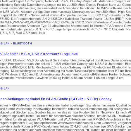
hr Netzwerksignal für Computer, Notebook, PSPs, Blu-Ray-Player, etc. Antenne ermöglicht ei
rbindung Schnelle Datenübertragungen mit bis zu 300 Mbps Dieses Produkt kann auf Comp
räten verwendet werden, die eine kabellose Anwendung benötigen. Die WPS-Software macht 
r USB-WLAN-Adapter verfügt über eine maximale Übertragunsrate von 300 Mbps. High-Spe
tspricht der 802.11n-Norm und ist abwärtskompatibel zu den IEEE 802.11g/b-Standards Sta
EEE 802.11b Frequenzbereich: 2.4-2.4835GHz Kabellose Transmit Power: 18dBm (EIRP) Kabe
bit WEP,WPA/WPA2,PA-PSK/WPA2-PSK(TKIP/AES) USB 2.0 WPS (Wireless Protected Setup)
 und Datentransfer Antennen Typ: 1x abnehmbare Antenne und 1x interne PIFA Antenne Ge
 mm Betriebstemperatur: 0 °C ~ 40 °C Lagertemperaturbereich: -40° C ~ 70° C Chipsatz: Re
, 8.1, 8, 7, Mac OS X und Linux
SS LAN
›
BLUETOOTH
 5.0 Adapter, USB-A, USB 2.0 schwarz / LogiLink®
k USB-C Bluetooth V5.0 Dongle lässt Sie in hoher Geschwindigkeit drahtlosen Daten übertrag
drigen Energieverbrauch. Anschluss 1: USB-A/Stecker Comply with USB 2.0 Unterstützt: Blu
reich: 2,402–2,480 MHz Reichweite:10 m Audio-Gateway für PC/Notebook mit Bluetooth-Hea
ragung, Musikwiedergabe oder Verbindung mit Maus/Tastatur/Spielcontroller über BT mit Ih
 10.0 Windows 7, 8,10 and 11 Unterstützung Ungeschirmt Kunststoff-Gehäuse Farbe: Schwar
llgemeine Produktdaten: Gewicht: 0.003 kg Höhe: 0.86 cm Breite: 1.65 cm Länge: 3 cm
SS LAN
nen-Verlängerungskabel für WLAN-Geräte (2,4 GHz + 5 GHz) Goobay
cker > RP-SMA-Buchse Unsere Antennenkabel übertragen Signale in maximaler Qualität be
eine stabile Verbindung. Hochwertige Innenleiter, robuste Kabelummantelung und passgenau
kabel und Stecker aus. Goobay hat immer das richtige Produkt für Ihr Netzwerk. Einfach. A
längerungskabel bietet Flexibilität für Standortwechsel der Antenne, um die WLAN-Reichwe
ern Ideal für alle gängigen WLAN-Router und WLAN-Antennen mit RP-SMA-Anschlüssen Ges
rtigem Kupferleiter (CU) und optimiertem Wellenwiderstand von 50 Ohm Genormte, vergoldet
gswiderstände Robuste PVC-Kabelummantelung (Ø 4,95) und hochwertige SMA-Stecker gara
erlängerung besteht aus verlustarmem Hochfrequenzkabel (HF-Kabel) mit einer geringen, o