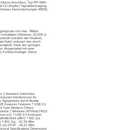
schlüsse Anschluss, Typ RP-SMA-
al CU (Kupfer) Signalübertragung
be Schwarz Kennzeichnungen WEEE,
ragungsrate von max. 3Mbps
-Installation (Windows 11/10/8.1)
luetooth-Geräten wie Headset,
ta Rate) reduziert den durch
estigkeit. Dank des geringen
. Ausgestattet mit einer
 1-Funktechnologie. Dieser
ve 2 Standard Unterstützt
duziert Interferenzen für
Signalstärke durch flexible
0E Features Features ? USB 3.0
 Type Wireless Others
steme ? Windows XP/Vista/7/8/10
nna (x2) ? USB 3.0 Extension
indlichkeit (dBm) ? 802.11a :
l) ? 802.11g : -52.34 dBm
802.11n HT40 : -56.57 dBm
hysical Specifications Dimensions