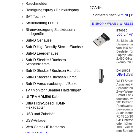
Rauchmelder
27 Artikel
Reinigungsspray / Druckluftspray
Sortieren nach:
Art. Nr
|
B
SAT Technik
Steuerleitung LIYCY
E-SHOP
›
WLAN / WIRELE
Stromversorgung Steckdosen /
BT0015
Ladegeräte
LogiLink® 
Sub-D Gehäuse
So klein, a
Datenverbi
Sub-D HighDensity Stecker/Buchse
von 100 Met
Begleiter f
Sub-D Leergehäuse
Laptop-Mäu
2.480 GHz 
Sub-D Stecker / Buchsen
(komp. zu U
Schneidklemm
Sub-D Stecker / Buchsen Handlöt
DN-18602
DIGITUS® 
Sub-D Stecker / Buchsen Crimp
Wi-Fi Smar
Sub-D Verschraubungen / Bolzen
Assistant F
Sprachsteu
TV / Monitor / Beamer Halterungen
Zwei-Wege-
Smart Life 
ULTRA HDMI96 Kabel
geeignet, 
90° Betrach
Ultra High-Speed HDMI-
Reichweite
Flexadapter
Bewegungse
Audio Komm
USB und Zubehör
RJ45 10/10
GB Unterst
USV-Anlagen
oder höher
Web Cams / IP Kameras
100 - 240 V
mm Betrieb