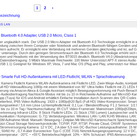
1
2
›
ezeichnung
SS LAN
Bluetooth 4.0 Adapter, USB 2.0 Micro, Class 1
ber unglaublich stark. Der USB 2.0 Micro Adapter mit Bluetooth 4.0 Technologie ermöglicht in 
ndung zwischen Ihrem Computer oder Notebook und anderen Bluetooth-fähigen Geräten und hä
ern aufrecht. Er ermöglicht eine Verbindung mit mehreren Geräten gleichzeitig und ist, auf G
ür unterwegs. Durch den geringen Stromverbrauch der Bluetooth 4.0 Technologie erhöht sic
sen und Headsets mit der Verwendung des BT0015 deutlich. Bluetooth V4.0 (Abwärtskompat
Datenübertragung: 3 Mbit/s Maximale Reichweite: 100 Meter Unterstützt APT-X stereo Audi
SB 1.1) Geeignet für Windows XP, Vista, 7 und Mac OS (Plug and Play, unterstützt nur Mau
Smarte Full HD-Außenkamera mit LED-Flutlicht, WLAN + Sprachsteuerung
t Kamera Flutlicht Kamera WLAN-Außenkamera mit Flutlicht-LED, Zwei-Wege-Audio, kompati
ull HD-Videoauflösung 1080p mit einem Weitwinkel von 90° Ultra-helles Flutlicht mit 21 LEDs 
erung via Amazon Alexa & Google Assistant möglich Bewegungserkennung mit Push-Benachri
Audioübertragung Nachtsicht-Modus mit bis zu 10 m Reichweite Aufnahme auf MicroSD-Kart
App (Tuya) für iOS und Android erhältlich Einfache Installation durch Scannen des QR-Codes
wetterfest, IP65 Video-Auflösung: 1920 x 1080p@20 BpS (Full HD) Video-Kompression: Smart
tungswinkel / 3,6 mm Linse Lichtempfindlichkeit: 0,1 Lux / Blendenöffnung: F1.2 Sensor: 1/
: bis zu 10 m Tag / Nachtumschaltung: IR-CUT Video-Framerate: Mainstream 1080p@20bps
rkennung Infrarot-LEDs: 8 Stück Flutlicht-LEDs: 21 Stück (700 Lumen) Lautsprecher und Mi
unikation / Kompression: G.711 Verbindungsarten: Wireless LAN / LAN RJ45 Wireless LAN:
0M Aufnahme-Modi: Manuell / Bewegung / Zeitplan Mit MicroSD-Kartenschacht Speicherkapaz
ützt Cloud Storage Netzwerkprotokolle: TCP/IP, P2P, RTSP, Private Cloud, ONVIF Systemvo
 Stromversorgung Kamera: 12 V DC, 2 A über 5,5 mm DC-Buchse Leistungsaufnahme: 15 W 
, 50/60 Hz , 0,7 A über Eurostecker Typ-C (CEE 7/16) Netzteil Ausgangsspannung: 12 V DC,
stemperatur: -20°C ~ +55°C Betriebsfeuchtigkeit: 10% ~ 90% Schutzart: IP65 Abmessungen: