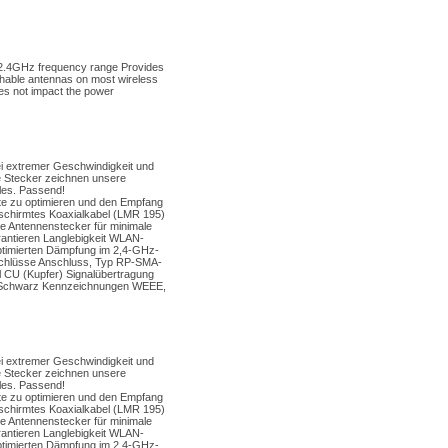
n 2.4GHz frequency range Provides
chable antennas on most wireless
es not impact the power
i extremer Geschwindigkeit und
e Stecker zeichnen unsere
lles. Passend!
ite zu optimieren und den Empfang
chirmtes Koaxialkabel (LMR 195)
e Antennenstecker für minimale
ntieren Langlebigkeit WLAN-
ptimierten Dämpfung im 2,4-GHz-
schlüsse Anschluss, Typ RP-SMA-
 CU (Kupfer) Signalübertragung
be Schwarz Kennzeichnungen WEEE,
i extremer Geschwindigkeit und
e Stecker zeichnen unsere
lles. Passend!
ite zu optimieren und den Empfang
chirmtes Koaxialkabel (LMR 195)
e Antennenstecker für minimale
ntieren Langlebigkeit WLAN-
ptimierten Dämpfung im 2,4-GHz-