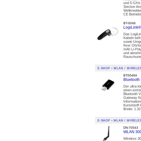
und 5-GHz-
Stecker An
Wellenwide
CE Betrieb
BT-0046
LogiLink®
Das LogiLin
Kabeln befr
sowie Umge
Ihrer Ohrfo
mAh Li-Pol
und abnehm
Rauschunter
E-SHOP
›
WLAN / WIRELE
BT0048A
Bluetooth
Der ultra k
einen extr
Bluetooth 
Gateway fü
Informatio
Kunststoff
Breite: 1.3
E-SHOP
›
WLAN / WIRELE
DN-70543
WLAN 300
Wireless 3