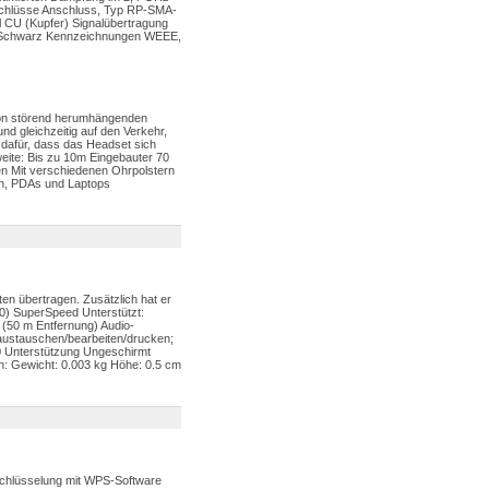
schlüsse Anschluss, Typ RP-SMA-
 CU (Kupfer) Signalübertragung
be Schwarz Kennzeichnungen WEEE,
 von störend herumhängenden
d gleichzeitig auf den Verkehr,
afür, dass das Headset sich
weite: Bis zu 10m Eingebauter 70
en Mit verschiedenen Ohrpolstern
en, PDAs und Laptops
ten übertragen. Zusätzlich hat er
0) SuperSpeed Unterstützt:
(50 m Entfernung) Audio-
austauschen/bearbeiten/drucken;
0 Unterstützung Ungeschirmt
: Gewicht: 0.003 kg Höhe: 0.5 cm
schlüsselung mit WPS-Software