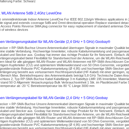
 Halterung Farbe: Schwarz
 WLAN Antenne 5dBi 2,4Ghz LevelOne
z ommnidirektionale Indoor Antenne LevelOne For IEEE 802.11b/g/n Wireless applications i
le signal and extends coverage 5dBi and Omni-directional operation Replace standard deta
d Access Points Reverse SMA plug connector for easy replacement of standard antennas Do
 of wireless devices
en-Verlängerungskabel für WLAN-Geräte (2,4 GHz + 5 GHz) Goobay®
cker > RP-SMA-Buchse Unsere Antennenkabel übertragen Signale in maximaler Qualität be
eine stabile Verbindung. Hochwertige Innenleiter, robuste Kabelummantelung und passgenau
kabel und Stecker aus. Goobay hat immer das richtige Produkt für Ihr Netzwerk. Einfach. A
längerungskabel bietet Flexibilität für Standortwechsel der Antenne, um die WLAN-Reichwe
ern Ideal für alle gängigen WLAN-Router und WLAN-Antennen mit RP-SMA-Anschlüssen Ges
rtigem Kupferleiter (CU) und optimiertem Wellenwiderstand von 50 Ohm Genormte, vergoldet
gswiderstände Robuste PVC-Kabelummantelung (Ø 4,95) und hochwertige SMA-Stecker gara
erlängerung besteht aus verlustarmem Hochfrequenzkabel (HF-Kabel) mit einer geringen, o
Bereich Max. Betriebsfrequenz des Antennenkabels beträgt 5,8 GHz Technische Daten An
schluss 2, Typ RP-SMA-Buchse Kabel Kabellänge 3 m Kabeltyp LMR 195 Innenleiter, Material
rstand 50 O Allgemein Verpackungstyp Bulk Verbrauchseinheit 1 Stk. im Plastikbeutel Far
stemperatur ab -20 °C Betriebstemperatur bis 80 °C Länge 3000 mm
en-Verlängerungskabel für WLAN-Geräte (2,4 GHz + 5 GHz) Goobay
cker > RP-SMA-Buchse Unsere Antennenkabel übertragen Signale in maximaler Qualität be
eine stabile Verbindung. Hochwertige Innenleiter, robuste Kabelummantelung und passgenau
kabel und Stecker aus. Goobay hat immer das richtige Produkt für Ihr Netzwerk. Einfach. A
längerungskabel bietet Flexibilität für Standortwechsel der Antenne, um die WLAN-Reichwe
ern Ideal für alle gängigen WLAN-Router und WLAN-Antennen mit RP-SMA-Anschlüssen Ges
rtigem Kupferleiter (CU) und optimiertem Wellenwiderstand von 50 Ohm Genormte, vergoldet
gswiderstände Robuste PVC-Kabelummantelung (Ø 4,95) und hochwertige SMA-Stecker gara
erlängerung besteht aus verlustarmem Hochfrequenzkabel (HF-Kabel) mit einer geringen, o