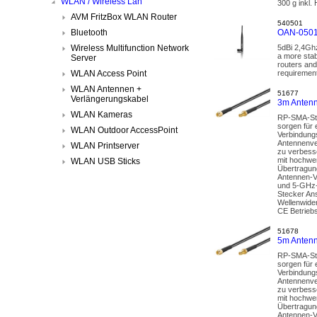
WLAN / Wireless Lan
300 g inkl.
AVM FritzBox WLAN Router
540501
Bluetooth
OAN-0501
Wireless Multifunction Network
5dBi 2,4Gh
a more stab
Server
routers an
WLAN Access Point
requirement
WLAN Antennen +
51677
Verlängerungskabel
3m Antenn
WLAN Kameras
RP-SMA-Ste
sorgen für 
WLAN Outdoor AccessPoint
Verbindungs
Antennenver
WLAN Printserver
zu verbess
mit hochwe
WLAN USB Sticks
Übertragun
Antennen-V
und 5-GHz-
Stecker An
Wellenwide
CE Betrieb
51678
5m Antenn
RP-SMA-Ste
sorgen für 
Verbindungs
Antennenver
zu verbess
mit hochwe
Übertragun
Antennen-V