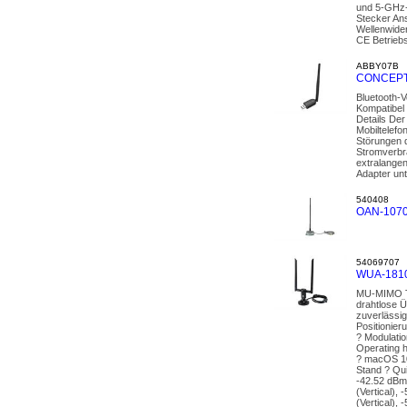
und 5-GHz-
Stecker An
Wellenwide
CE Betrieb
ABBY07B
CONCEPTRO
Bluetooth-
Kompatibel 
Details De
Mobiltelefo
Störungen d
Stromverbra
extralangen
Adapter unt
540408
OAN-1070
54069707
WUA-1810
MU-MIMO Tec
drahtlose 
zuverlässig
Positionie
? Modulati
Operating 
? macOS 10
Stand ? Qu
-42.52 dBm 
(Vertical),
(Vertical),