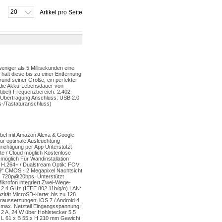
20
Artikel pro Seite
weniger als 5 Millisekunden eine
lt diese bis zu einer Entfernung
rund seiner Größe, ein perfekter
h die Akku-Lebensdauer von
ibel) Frequenzbereich: 2.402-
o Übertragung Anschluss: USB 2.0
s-/Tastaturanschluss)
bel mit Amazon Alexa & Google
für optimale Ausleuchtung
chtigung per App Unterstützt
e / Cloud möglich Kostenlose
 möglich Für Wandinstallation
 H.264+ / Dualstream Optik: FOV:
2.9" CMOS - 2 Megapixel Nachtsicht
, 720p@20bps, Unterstützt
krofon integriert Zwei-Wege-
 2.4 GHz (IEEE 802.11b/g/n) LAN:
ität MicroSD-Karte: bis zu 128
raussetzungen: iOS 7 / Android 4
max. Netzteil Eingangsspannung:
 2 A, 24 W über Hohlstecker 5,5
 L 61 x B 55 x H 210 mm Gewicht: