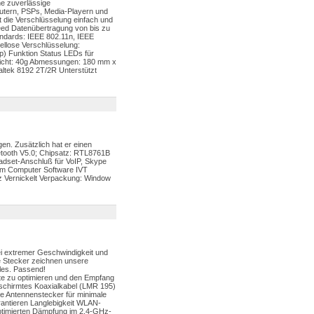
ne zuverlässige
utern, PSPs, Media-Playern und
die Verschlüsselung einfach und
ed Datenübertragung von bis zu
ndards: IEEE 802.11n, IEEE
llose Verschlüsselung:
 Funktion Status LEDs für
wicht: 40g Abmessungen: 180 mm x
altek 8192 2T/2R Unterstützt
en. Zusätzlich hat er einen
etooth V5.0; Chipsatz: RTL8761B
dset-Anschluß für VoIP, Skype
rem Computer Software IVT
z Vernickelt Verpackung: Window
i extremer Geschwindigkeit und
e Stecker zeichnen unsere
lles. Passend!
ite zu optimieren und den Empfang
chirmtes Koaxialkabel (LMR 195)
e Antennenstecker für minimale
ntieren Langlebigkeit WLAN-
ptimierten Dämpfung im 2,4-GHz-