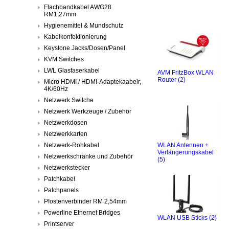
Flachbandkabel AWG28
RM1,27mm
Hygienemittel & Mundschutz
Kabelkonfektionierung
Keystone Jacks/Dosen/Panel
KVM Switches
LWL Glasfaserkabel
AVM FritzBox WLAN
Router (2)
Micro HDMI / HDMI-Adaptekaabelr,
4K/60Hz
Netzwerk Switche
Netzwerk Werkzeuge / Zubehör
Netzwerkdosen
Netzwerkkarten
Netzwerk-Rohkabel
WLAN Antennen +
Verlängerungskabel
Netzwerkschränke und Zubehör
(5)
Netzwerkstecker
Patchkabel
Patchpanels
Pfostenverbinder RM 2,54mm
Powerline Ethernet Bridges
WLAN USB Sticks (2)
Printserver