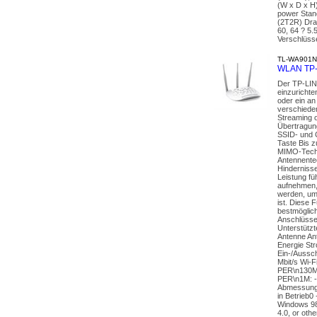
(W x D x H
power Stan
(2T2R) Drah
60, 64 ? 5.
Verschlüss
TL-WA901N
WLAN TP-L
Der TP-LIN
einzurichte
oder ein an
verschieden
Streaming 
Übertragung
SSID- und 
Taste Bis z
MIMO-Techno
Antennente
Hinderniss
Leistung fü
aufnehmen,
werden, um 
ist. Diese 
bestmöglic
Anschlüsse
Unterstütz
Antenne An
Energie St
Ein-/Aussc
Mbit/s Wi-
PER\n130
PER\n1M: -
Abmessunge
in Betrieb0
Windows 98
4.0, or oth