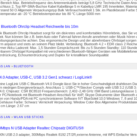
Bereich Max. Betriebsfrequenz des Antennenkabels beträgt 5,8 GHz Technische Daten An
schluss 2, Typ RP-SMA-Buchse Kabel Kabellänge 5 m Kabeltyp LMR 195 Innenleiter, Material
rstand 50 O Allgemein Verpackungstyp Bulk Verbrauchseinheit 1 Stk. im Plastikbeutel Far
stemperatur ab -20 °C Betriebstemperatur bis 80 °C Länge 5000 mm
 Bluetooth Ohrclip Headset Reichweite bis 10m
k Bluetooth Ohrclip Headset sorgt für ein diskretes und komfortables Hörerlebnis, das Sie
eit. Nun können Sie z.B. beim Auto oder Fahrrad fahren Anrufe annehmen oder Musik hören un
bungsgeräusche achten. Das ergonomische Design und der abnehmbare Ohrbügel sorgen d
rm anpasst und stets an seinem Platz bleibt. Verbindung: Bluetooth 4.2 + EDR class 2 Reich
ymer Akku Ladezeit: Max. 1,5 Stunden Gesprächszeit: Bis zu 5 Stunden Standby: 110 Stund
barem Ohrbügel Kompatibel mit verschiedenen Bluetooth-fähigen Geräten wie Mobiltelefon
drückung, Echounterdrückung und Duplex für kristallklare Soundqualität
SS LAN
›
BLUETOOTH
 4.0 Adapter, USB-C, USB 3.2 Gen1 schwarz / LogiLink®
leine LogiLink USB-C Bluetooth V4.0 Dongle lässt Sie in hoher Geschwindigkeit drahtlosen Da
em niedrigen Energieverbrauch. Anschluss 1: USB-C™/Stecker Comply with USB 3.2 (USB 3.
V4.0; Chipsatz: CSR BC8510 Frequenzbereich: 2,402–2,48 GHz ISM Band Leistungsklasse 1 
r PC/Notebook mit Bluetooth-Headset-Anschluß für VoIP, Skype Dokumente über Bluetooth 
nen von Handy/PDA mit PC synchronisieren Software IVT BlueSoleil 10.0 Windows 7, 8 and 1
-Gehäuse Farbe: Schwarz Vernickelt Verpackung: Window Color-Box Allgemeine Produktdaten
2 cm Länge: 2.67 cm
SS LAN
›
WLAN USB STICKS
Mbps N USB Adapter Realtec Chipsatz DIGITUS®
00N USB 2.0 adapter, 300Mbps Realtek 8192 2T/2R,externe Antenne, mit WPS Einfache Ver