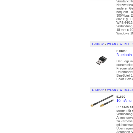
Verstärkt I
Netzwerkve
anderen Ge
bequem. De
300Mbps En
802.11g, I
WPS,64/128
Verbindung
18 mm x 10
Windows 10
E-SHOP
›
WLAN / WIRELE
BT0063
Bluetooth
Der LogiLin
extrem nie
Frequenzbe
Datenübert
BlueSoleil
Color-Box A
E-SHOP
›
WLAN / WIRELE
51679
10m Anten
RP-SMA-Ste
sorgen für 
Verbindungs
Antennenver
zu verbess
mit hochwe
Übertragun
Antennen-V