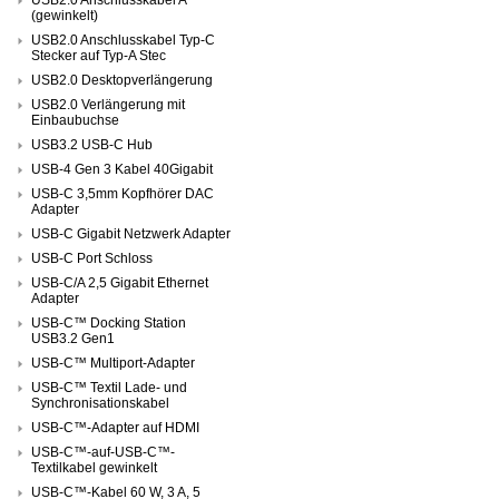
(gewinkelt)
USB2.0 Anschlusskabel Typ-C
Stecker auf Typ-A Stec
USB2.0 Desktopverlängerung
USB2.0 Verlängerung mit
Einbaubuchse
USB3.2 USB-C Hub
USB-4 Gen 3 Kabel 40Gigabit
USB-C 3,5mm Kopfhörer DAC
Adapter
USB-C Gigabit Netzwerk Adapter
USB-C Port Schloss
USB-C/A 2,5 Gigabit Ethernet
Adapter
USB-C™ Docking Station
USB3.2 Gen1
USB-C™ Multiport-Adapter
USB-C™ Textil Lade- und
Synchronisationskabel
USB-C™-Adapter auf HDMI
USB-C™-auf-USB-C™-
Textilkabel gewinkelt
USB-C™-Kabel 60 W, 3 A, 5