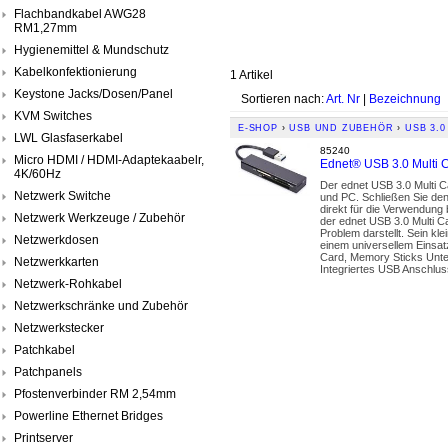
Flachbandkabel AWG28
RM1,27mm
Hygienemittel & Mundschutz
Kabelkonfektionierung
1 Artikel
Keystone Jacks/Dosen/Panel
Sortieren nach:
Art. Nr
|
Bezeichnung
KVM Switches
E-SHOP
›
USB UND ZUBEHÖR
›
USB 3.
LWL Glasfaserkabel
85240
Micro HDMI / HDMI-Adaptekaabelr,
Ednet® USB 3.0 Multi C
4K/60Hz
Der ednet USB 3.0 Multi C
Netzwerk Switche
und PC. Schließen Sie den
direkt für die Verwendung
Netzwerk Werkzeuge / Zubehör
der ednet USB 3.0 Multi 
Problem darstellt. Sein k
Netzwerkdosen
einem universellem Einsat
Card, Memory Sticks Unte
Netzwerkkarten
Integriertes USB Anschlu
Netzwerk-Rohkabel
Netzwerkschränke und Zubehör
Netzwerkstecker
Patchkabel
Patchpanels
Pfostenverbinder RM 2,54mm
Powerline Ethernet Bridges
Printserver