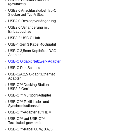
(gewinkelt)
USB2.0 Anschlusskabel Typ-C
Stecker auf Typ-A Stec
USB2.0 Desktopverlängerung
USB2.0 Verlängerung mit
Einbaubuchse
USB3.2 USB-C Hub
USB-4 Gen 3 Kabel 40Gigabit
USB-C 3,5mm Kopfhörer DAC
Adapter
USB-C Gigabit Netzwerk Adapter
USB-C Port Schloss
USB-C/A 2,5 Gigabit Ethernet
Adapter
USB-C™ Docking Station
USB3.2 Gen1
USB-C™ Multiport-Adapter
USB-C™ Textil Lade- und
Synchronisationskabel
USB-C™-Adapter auf HDMI
USB-C™-auf-USB-C™-
Textilkabel gewinkelt
USB-C™-Kabel 60 W, 3 A, 5