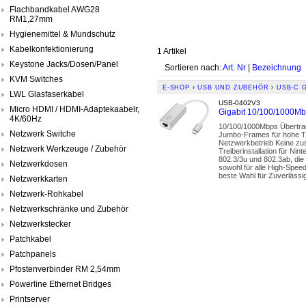
Flachbandkabel AWG28
RM1,27mm
Hygienemittel & Mundschutz
Kabelkonfektionierung
1 Artikel
Keystone Jacks/Dosen/Panel
Sortieren nach:
Art. Nr
|
Bezeichnung
KVM Switches
E-SHOP
›
USB UND ZUBEHÖR
›
USB-C 
LWL Glasfaserkabel
USB-0402V3
Micro HDMI / HDMI-Adaptekaabelr,
Gigabit 10/100/1000M
4K/60Hz
10/100/1000Mbps Übertrag
Netzwerk Switche
Jumbo-Frames für hohe Tr
Netzwerkbetrieb Keine zus
Netzwerk Werkzeuge / Zubehör
Treiberinstallation für Ni
802.3/3u und 802.3ab, die
Netzwerkdosen
sowohl für alle High-Spee
beste Wahl für Zuverlässig
Netzwerkkarten
Netzwerk-Rohkabel
Netzwerkschränke und Zubehör
Netzwerkstecker
Patchkabel
Patchpanels
Pfostenverbinder RM 2,54mm
Powerline Ethernet Bridges
Printserver