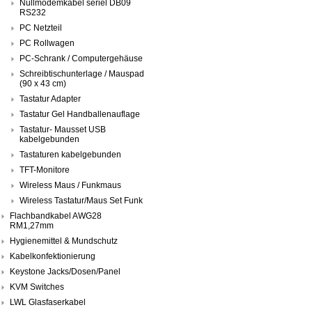
Nullmodemkabel seriel DB09
RS232
PC Netzteil
PC Rollwagen
PC-Schrank / Computergehäuse
Schreibtischunterlage / Mauspad
(90 x 43 cm)
Tastatur Adapter
Tastatur Gel Handballenauflage
Tastatur- Mausset USB
kabelgebunden
Tastaturen kabelgebunden
TFT-Monitore
Wireless Maus / Funkmaus
Wireless Tastatur/Maus Set Funk
Flachbandkabel AWG28
RM1,27mm
Hygienemittel & Mundschutz
Kabelkonfektionierung
Keystone Jacks/Dosen/Panel
KVM Switches
LWL Glasfaserkabel