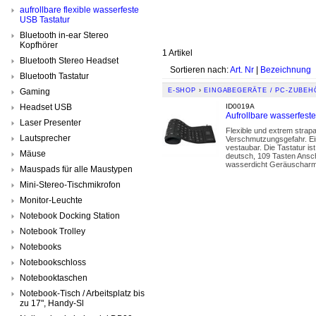
aufrollbare flexible wasserfeste
USB Tastatur
Bluetooth in-ear Stereo
Kopfhörer
1 Artikel
Bluetooth Stereo Headset
Sortieren nach:
Art. Nr
|
Bezeichnung
Bluetooth Tastatur
Gaming
E-SHOP
›
EINGABEGERÄTE / PC-ZUBEH
Headset USB
ID0019A
Aufrollbare wasserfes
Laser Presenter
Flexible und extrem strapa
Lautsprecher
Verschmutzungsgefahr. Ei
vestaubar. Die Tastatur is
Mäuse
deutsch, 109 Tasten Ansch
wasserdicht Geräuscharme 
Mauspads für alle Maustypen
Mini-Stereo-Tischmikrofon
Monitor-Leuchte
Notebook Docking Station
Notebook Trolley
Notebooks
Notebookschloss
Notebooktaschen
Notebook-Tisch / Arbeitsplatz bis
zu 17", Handy-Sl