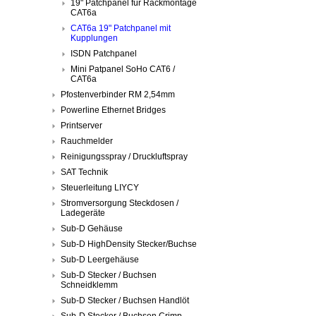
19" Patchpanel für Rackmontage
CAT6a
CAT6a 19" Patchpanel mit
Kupplungen
ISDN Patchpanel
Mini Patpanel SoHo CAT6 /
CAT6a
Pfostenverbinder RM 2,54mm
Powerline Ethernet Bridges
Printserver
Rauchmelder
Reinigungsspray / Druckluftspray
SAT Technik
Steuerleitung LIYCY
Stromversorgung Steckdosen /
Ladegeräte
Sub-D Gehäuse
Sub-D HighDensity Stecker/Buchse
Sub-D Leergehäuse
Sub-D Stecker / Buchsen
Schneidklemm
Sub-D Stecker / Buchsen Handlöt
Sub-D Stecker / Buchsen Crimp