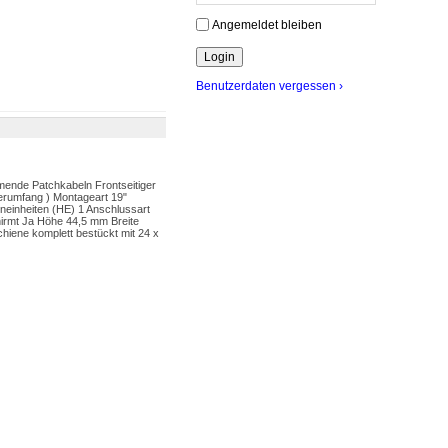
Angemeldet bleiben
Benutzerdaten vergessen ›
ende Patchkabeln Frontseitiger
ferumfang ) Montageart 19"
einheiten (HE) 1 Anschlussart
irmt Ja Höhe 44,5 mm Breite
iene komplett bestückt mit 24 x