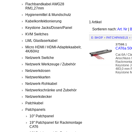
Flachbandkabel AWG28
RM1,27mm
Hygienemittel & Mundschutz
Kabelkonfektionierung
1 Artikel
Keystone Jacks/Dosen/Panel
Sortieren nach:
Art. Nr
|
B
KVM Switches
E-SHOP
›
PATCHPANELS
›
LWL Glasfaserkabel
37598.1
Micro HDMI / HDMI-Adaptekaabelr,
CAT6a 50
4K/60Hz
Cat.6A / C
Netzwerk Switche
Anschluss f
Rackmontag
Netzwerk Werkzeuge / Zubehör
Keystone J
483,0 mm P
Netzwerkdosen
Keystone M
Netzwerkkarten
Netzwerk-Rohkabel
Netzwerkschränke und Zubehör
Netzwerkstecker
Patchkabel
Patchpanels
10" Patchpanel
19" Patchpanel für Rackmontage
CAT6