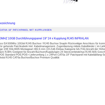
ezeichnung
CAT6A 19" PATCHPANEL MIT KUPPLUNGEN
0MHZ 10GB Durchführungspanel 19" 24 x Kupplung RJ45 INFRALAN
lass EA 500Mhz.10Gbit RJ45 Buchse / RJ45 Buchse SnapIn Rückseitiger Anschluss für komm
ür gehende Patchkabeln Inkl. Kabelmanagement. Zugentlastung mittels Kabelbinder ( im Lie
e 1HE RAL9005 Montageart 482,6 mm (19 Zoll)-Einbau Kategorie 6A (TIA) Anzahl der Höhen
ack RJ$% Geeignet für Anzahl Buchsen/Kupplungen 24 Steckverbindertyp RJ45 8(8) Gesch
OE Standard POE;POE+ Lieferumfang 1 x 24Port CAT6a 19" Patchpanel mit Kabelabfang-Sch
odul RJ45 CAT6a Buchse/Buchse Premium Qualität