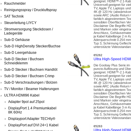
geeignet. HDMI™-2.1-Kabel
Rauchmelder
Universell geeignet für v
TV, Apple TV, Laptops un
Reinigungsspray / Druckluftspray
4K @ 120 Hz (abwärtskompa
sowie ARC (Audio Return 
SAT Technik
farblich abgestimmtem Tex
sensiblen Oberflächen Ve
Steuerleitung LIYCY
Disclaimer Die Begriffe 
Stromversorgung Steckdosen /
sind Marken oder eingetra
Anschluss, Gehäusemateri
Ladegeräte
ja Kabel Kabellänge 2 m K
Sub-D Gehäuse
Aderquerschnitt 0.254 mm²
Typ 3, Schirmung Geflecht
Sub-D HighDensity Stecker/Buchse
unterstützte Videostandar
Sub-D Leergehäuse
65262
Sub-D Stecker / Buchsen
Ultra High-Speed HDM
Schneidklemm
Die Goobay Plus Serie im
puncto Auflösung und Über
Sub-D Stecker / Buchsen Handlöt
geeignet. HDMI™-2.1-Kabel
Sub-D Stecker / Buchsen Crimp
Universell geeignet für v
TV, Apple TV, Laptops un
Sub-D Verschraubungen / Bolzen
4K @ 120 Hz (abwärtskompa
sowie ARC (Audio Return 
TV / Monitor / Beamer Halterungen
farblich abgestimmtem Tex
sensiblen Oberflächen Ve
ULTRA HDMI96 Kabel
Disclaimer Die Begriffe 
sind Marken oder eingetra
Adapter 9pol auf 25pol
Anschluss, Gehäusemateri
ja Kabel Kabellänge 3 m K
DisplayPort 1.4 Premiumkabel
Aderquerschnitt 0.254 mm²
8K 60Hz
Typ 3, Schirmung Geflecht
unterstützte Videostandar
Displayport Adapter TECHly®
DisplayPort auf DVI 24+1 Kabel
65263
Ultra High-Speed HDM