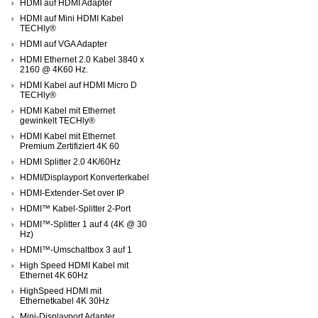
HDMI auf HDMI Adapter
HDMI auf Mini HDMI Kabel
TECHly®
HDMI auf VGA Adapter
HDMI Ethernet 2.0 Kabel 3840 x
2160 @ 4K60 Hz.
HDMI Kabel auf HDMI Micro D
TECHly®
HDMI Kabel mit Ethernet
gewinkelt TECHly®
HDMI Kabel mit Ethernet
Premium Zertifiziert 4K 60
HDMI Splitter 2.0 4K/60Hz
HDMI/Displayport Konverterkabel
HDMI-Extender-Set over IP
HDMI™ Kabel-Splitter 2-Port
HDMI™-Splitter 1 auf 4 (4K @ 30
Hz)
HDMI™-Umschaltbox 3 auf 1
High Speed HDMI Kabel mit
Ethernet 4K 60Hz
HighSpeed HDMI mit
Ethernetkabel 4K 30Hz
Mini-Displayport Adapter