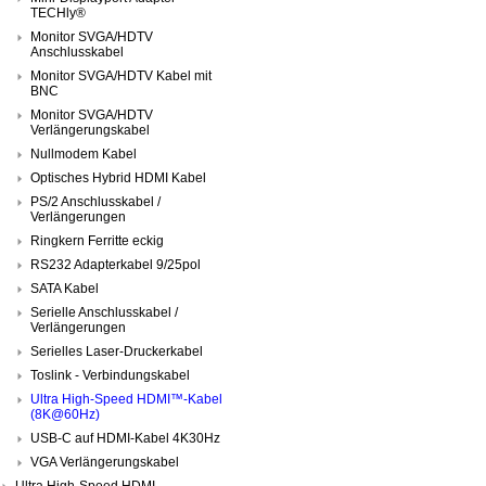
TECHly®
Monitor SVGA/HDTV
Anschlusskabel
Monitor SVGA/HDTV Kabel mit
BNC
Monitor SVGA/HDTV
Verlängerungskabel
Nullmodem Kabel
Optisches Hybrid HDMI Kabel
PS/2 Anschlusskabel /
Verlängerungen
Ringkern Ferritte eckig
RS232 Adapterkabel 9/25pol
SATA Kabel
Serielle Anschlusskabel /
Verlängerungen
Serielles Laser-Druckerkabel
Toslink - Verbindungskabel
Ultra High-Speed HDMI™-Kabel
(8K@60Hz)
USB-C auf HDMI-Kabel 4K30Hz
VGA Verlängerungskabel
Ultra High-Speed HDMI-