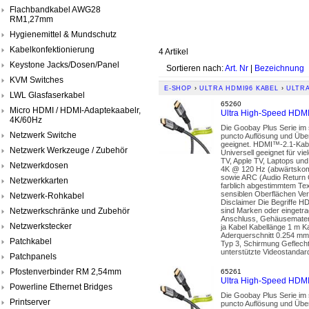
Flachbandkabel AWG28
RM1,27mm
Hygienemittel & Mundschutz
Kabelkonfektionierung
4 Artikel
Keystone Jacks/Dosen/Panel
Sortieren nach:
Art. Nr
|
Bezeichnung
KVM Switches
E-SHOP
›
ULTRA HDMI96 KABEL
›
ULTRA
LWL Glasfaserkabel
65260
Micro HDMI / HDMI-Adaptekaabelr,
Ultra High-Speed HDM
4K/60Hz
Die Goobay Plus Serie im
Netzwerk Switche
puncto Auflösung und Über
geeignet. HDMI™-2.1-Kabel
Netzwerk Werkzeuge / Zubehör
Universell geeignet für v
TV, Apple TV, Laptops un
Netzwerkdosen
4K @ 120 Hz (abwärtskompa
sowie ARC (Audio Return 
Netzwerkkarten
farblich abgestimmtem Tex
sensiblen Oberflächen Ve
Netzwerk-Rohkabel
Disclaimer Die Begriffe 
Netzwerkschränke und Zubehör
sind Marken oder eingetra
Anschluss, Gehäusemateri
Netzwerkstecker
ja Kabel Kabellänge 1 m K
Aderquerschnitt 0.254 mm²
Patchkabel
Typ 3, Schirmung Geflecht
unterstützte Videostandar
Patchpanels
Pfostenverbinder RM 2,54mm
65261
Ultra High-Speed HDM
Powerline Ethernet Bridges
Die Goobay Plus Serie im
Printserver
puncto Auflösung und Über