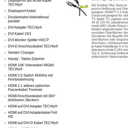
DisplayPort auf HDMI Kabel
TECHly®
Die Goobay Plus Serie im
puncto Auflösung und Über
Displayport Kabel
geeignet. HDMI™-2.1-Kabel
Universell geeignet für v
Druckerkabel bidirektional
TV, Apple TV, Laptops un
parallel
4K @ 120 Hz (abwärtskompa
sowie ARC (Audio Return 
DVI Adapter TECHly®
farblich abgestimmtem Tex
sensiblen Oberflächen Ve
DVI Kabel 24/1
Disclaimer Die Begriffe 
sind Marken oder eingetra
DVI Monitor Splitter HDCP
Anschluss, Gehäusemateri
DVI-D Anschlusskabel TECHly®
ja Kabel Kabellänge 5 m K
Aderquerschnitt 0.254 mm²
Gender Changer
Typ 3, Schirmung Geflecht
unterstützte Videostandar
Handy - Tablet Zubehör
HDMI 10K Videokabel 48Gbit
TECHly®
HDMI 2.0 Switch 4K60Hz mit
Fernbediehnung
HDMI 2.1 aktives optisches
Panzerkabel Trommel
HDMI Anschlusskabel mit 360°
drehbaren Steckern
HDMI auf DVI Adapter TECHly®
HDMI auf DVI Adapterkabel Full
HD
HDMI auf DVI-D Kabel TECHly®