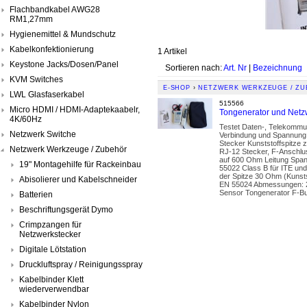
Flachbandkabel AWG28
RM1,27mm
Hygienemittel & Mundschutz
Kabelkonfektionierung
1 Artikel
Keystone Jacks/Dosen/Panel
Sortieren nach:
Art. Nr
|
Bezeichnung
KVM Switches
E-SHOP
›
NETZWERK WERKZEUGE / Z
LWL Glasfaserkabel
515566
Micro HDMI / HDMI-Adaptekaabelr,
Tongenerator und Netz
4K/60Hz
Testet Daten-, Telekommuni
Netzwerk Switche
Verbindung und Spannung E
Stecker Kunststoffspitze 
Netzwerk Werkzeuge / Zubehör
RJ-12 Stecker, F-Anschlu
auf 600 Ohm Leitung Span
19" Montagehilfe für Rackeinbau
55022 Class B für ITE un
der Spitze 30 Ohm (Kunsts
Abisolierer und Kabelschneider
EN 55024 Abmessungen: 21
Sensor Tongenerator F-B
Batterien
Beschriftungsgerät Dymo
Crimpzangen für
Netzwerkstecker
Digitale Lötstation
Druckluftspray / Reinigungsspray
Kabelbinder Klett
wiederverwendbar
Kabelbinder Nylon