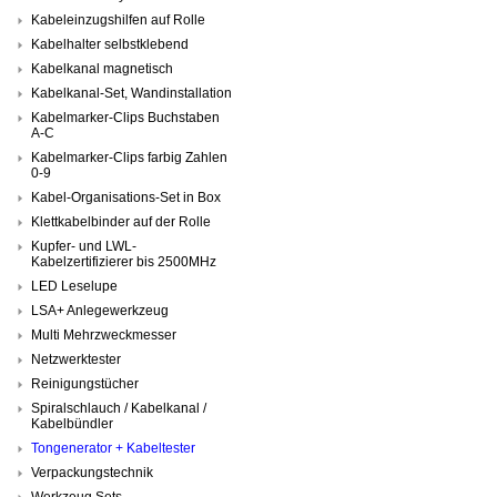
Kabeleinzugshilfen auf Rolle
Kabelhalter selbstklebend
Kabelkanal magnetisch
Kabelkanal-Set, Wandinstallation
Kabelmarker-Clips Buchstaben
A-C
Kabelmarker-Clips farbig Zahlen
0-9
Kabel-Organisations-Set in Box
Klettkabelbinder auf der Rolle
Kupfer- und LWL-
Kabelzertifizierer bis 2500MHz
LED Leselupe
LSA+ Anlegewerkzeug
Multi Mehrzweckmesser
Netzwerktester
Reinigungstücher
Spiralschlauch / Kabelkanal /
Kabelbündler
Tongenerator + Kabeltester
Verpackungstechnik
Werkzeug Sets