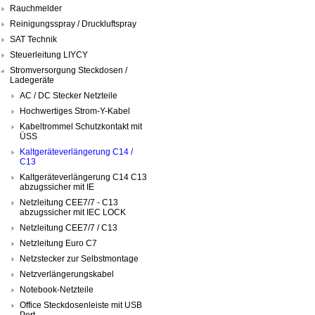
Rauchmelder
Reinigungsspray / Druckluftspray
SAT Technik
Steuerleitung LIYCY
Stromversorgung Steckdosen /
Ladegeräte
AC / DC Stecker Netzteile
Hochwertiges Strom-Y-Kabel
Kabeltrommel Schutzkontakt mit
ÜSS
Kaltgeräteverlängerung C14 /
C13
Kaltgeräteverlängerung C14 C13
abzugssicher mit IE
Netzleitung CEE7/7 - C13
abzugssicher mit IEC LOCK
Netzleitung CEE7/7 / C13
Netzleitung Euro C7
Netzstecker zur Selbstmontage
Netzverlängerungskabel
Notebook-Netzteile
Office Steckdosenleiste mit USB
Port