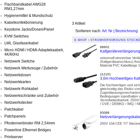
Flachbandkabel AWG28
RM1,27mm
Hygienemittel & Mundschutz
Kabelkonfektionierung
3 Artikel
Keystone Jacks/Dosen/Panel
Sortieren nach:
Art. Nr
|
Bezeichnung
KVM Switches
E-SHOP
›
STROMVERSORGUNG STECKD
LWL Glasfaserkabel
68602
Micro HDMI / HDMI-Adaptekaabelr,
Kaltgeräteverlängerun
4K/60Hz
universell einsetzbar Ver
Netzwerk Switche
(Kaltgeräteanschluss) An
Material PVC Kabellänge 1
Netzwerk Werkzeuge / Zubehör
112101
Netzwerkdosen
3,0m Hochwertiges Kalt
Netzwerkkarten
Die hochwertigen und sich
Netzwerk-Rohkabel
gleichzeitig das Risiko vo
Zugentlastungsmechanisme
Netzwerkschränke und Zubehör
Bedingungen standhalten u
Strombelastbarkeit: 250
Netzwerkstecker
/ OVE / DEMKO / IMQ / 
Patchkabel
93088
Patchpanels
Netzverlängerungskab
Pfostenverbinder RM 2,54mm
250V 10A CEE 7/7 Stecke
Powerline Ethernet Bridges
Printserver