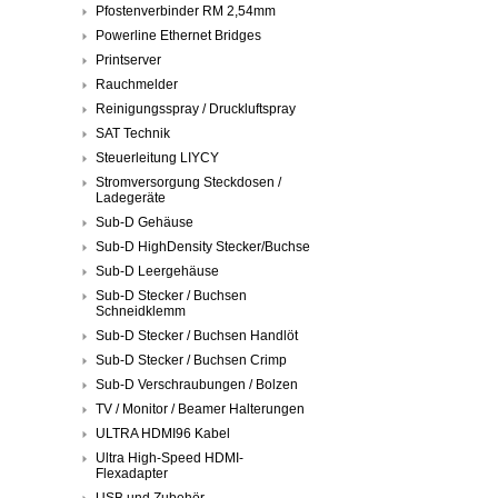
Pfostenverbinder RM 2,54mm
Powerline Ethernet Bridges
Printserver
Rauchmelder
Reinigungsspray / Druckluftspray
SAT Technik
Steuerleitung LIYCY
Stromversorgung Steckdosen /
Ladegeräte
Sub-D Gehäuse
Sub-D HighDensity Stecker/Buchse
Sub-D Leergehäuse
Sub-D Stecker / Buchsen
Schneidklemm
Sub-D Stecker / Buchsen Handlöt
Sub-D Stecker / Buchsen Crimp
Sub-D Verschraubungen / Bolzen
TV / Monitor / Beamer Halterungen
ULTRA HDMI96 Kabel
Ultra High-Speed HDMI-
Flexadapter
USB und Zubehör