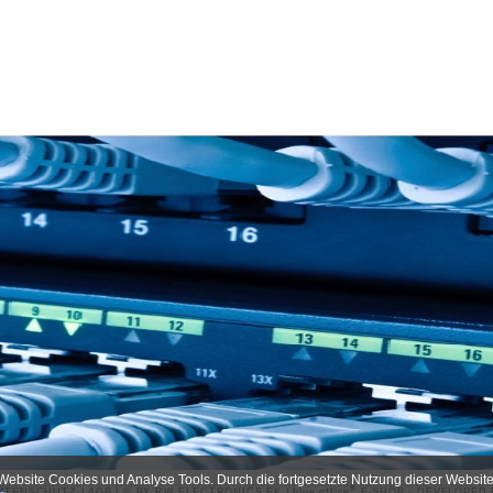
Website Cookies und Analyse Tools. Durch die fortgesetzte Nutzung dieser Website
®
ATENSCHUTZ
|
AGB
| © BY
RW ELECTRONICS EK
|
blue office
E-SHOP - DEVELOPED