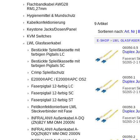
Flachbandkabel AWG28
RM1,27mm
Hygienemittel & Mundschutz
Kabelkonfektionierung
9 Artikel
Keystone Jacks/Dosen/Panel
Sortieren nach:
Art. Nr
|
B
KVM Switches
E-SHOP
›
LWL GLASFASER
LWL Glasfaserkabel
O0350.0,5
Bestückte Spleißkassette mit
Duplex Ju
farbigen Pigtails LC
Faserart S
Bestückte Spleißkassette mit
50265-2-1 h
farbigen Pigtails SC
Crimp Spleißschutz
O0350.1
E2000®APC / E2000®APC OS2
Duplex Ju
Faserpigtail 12-farbig LC
Faserart S
50265-2-1 h
Faserpigtail 12-farbig SC
Faserpigtail 12-farbig ST
Feldkonfektionierbare LWL
O0350.3
Steckverbinder mit Fase
Duplex Ju
INFRALAN® Außenkabel A-DQ
Faserart S
50265-2-1 h
(ZN)B2Y MM OM4 2000N
INFRALAN® Außenkabel A-
DQ(ZN)B2Y MM OM2 2000N
O0350.2