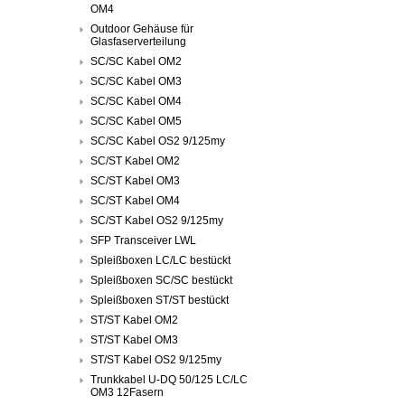
OM4
Outdoor Gehäuse für
Glasfaserverteilung
SC/SC Kabel OM2
SC/SC Kabel OM3
SC/SC Kabel OM4
SC/SC Kabel OM5
SC/SC Kabel OS2 9/125my
SC/ST Kabel OM2
SC/ST Kabel OM3
SC/ST Kabel OM4
SC/ST Kabel OS2 9/125my
SFP Transceiver LWL
Spleißboxen LC/LC bestückt
Spleißboxen SC/SC bestückt
Spleißboxen ST/ST bestückt
ST/ST Kabel OM2
ST/ST Kabel OM3
ST/ST Kabel OS2 9/125my
Trunkkabel U-DQ 50/125 LC/LC
OM3 12Fasern