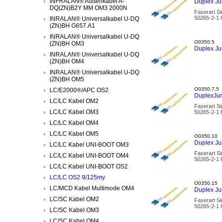
INFRALAN® Außenkabel A-
Duplex Ju
DQ(ZN)B2Y MM OM3 2000N
Faserart S
50265-2-1 h
INRALAN® Universalkabel U-DQ
(ZN)BH G657.A1
INRALAN® Universalkabel U-DQ
O0350.5
(ZN)BH OM3
Duplex Ju
INRALAN® Universalkabel U-DQ
(ZN)BH OM4
INRALAN® Universalkabel U-DQ
(ZN)BH OM5
O0350.7,5
LC/E2000®/APC OS2
DuplexJum
LC/LC Kabel OM2
Faserart S
LC/LC Kabel OM3
50265-2-1 h
LC/LC Kabel OM4
LC/LC Kabel OM5
O0350.10
Duplex Ju
LC/LC Kabel UNI-BOOT OM3
Faserart S
LC/LC Kabel UNI-BOOT OM4
50265-2-1 h
LC/LC Kabel UNI-BOOT OS2
LC/LC OS2 9/125my
O0350.15
LC/MCD Kabel Multimode OM4
Duplex Ju
LC/SC Kabel OM2
Faserart S
50265-2-1 h
LC/SC Kabel OM3
LC/SC Kabel OM4