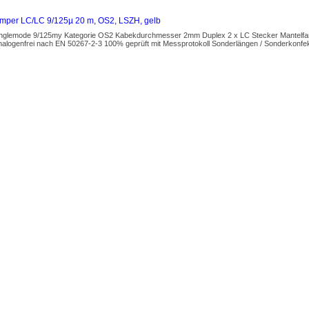
mper LC/LC 9/125µ 20 m, OS2, LSZH, gelb
inglemode 9/125my Kategorie OS2 Kabekdurchmesser 2mm Duplex 2 x LC Stecker Mantelfar
alogenfrei nach EN 50267-2-3 100% geprüft mit Messprotokoll Sonderlängen / Sonderkonfekt