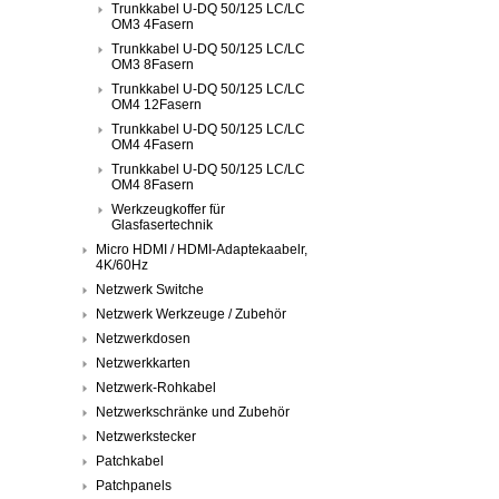
Trunkkabel U-DQ 50/125 LC/LC
OM3 4Fasern
Trunkkabel U-DQ 50/125 LC/LC
OM3 8Fasern
Trunkkabel U-DQ 50/125 LC/LC
OM4 12Fasern
Trunkkabel U-DQ 50/125 LC/LC
OM4 4Fasern
Trunkkabel U-DQ 50/125 LC/LC
OM4 8Fasern
Werkzeugkoffer für
Glasfasertechnik
Micro HDMI / HDMI-Adaptekaabelr,
4K/60Hz
Netzwerk Switche
Netzwerk Werkzeuge / Zubehör
Netzwerkdosen
Netzwerkkarten
Netzwerk-Rohkabel
Netzwerkschränke und Zubehör
Netzwerkstecker
Patchkabel
Patchpanels