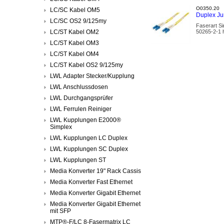
O0350.20
LC/SC Kabel OM5
Duplex Ju
LC/SC OS2 9/125my
Faserart S
LC/ST Kabel OM2
50265-2-1 h
LC/ST Kabel OM3
LC/ST Kabel OM4
LC/ST Kabel OS2 9/125my
LWL Adapter Stecker/Kupplung
LWL Anschlussdosen
LWL Durchgangsprüfer
LWL Ferrulen Reiniger
LWL Kupplungen E2000®
Simplex
LWL Kupplungen LC Duplex
LWL Kupplungen SC Duplex
LWL Kupplungen ST
Media Konverter 19" Rack Cassis
Media Konverter Fast Ethernet
Media Konverter Gigabit Ethernet
Media Konverter Gigabit Ethernet
mit SFP
MTP®-F/LC 8-Fasermatrix LC