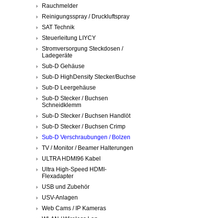
Rauchmelder
Reinigungsspray / Druckluftspray
SAT Technik
Steuerleitung LIYCY
Stromversorgung Steckdosen /
Ladegeräte
Sub-D Gehäuse
Sub-D HighDensity Stecker/Buchse
Sub-D Leergehäuse
Sub-D Stecker / Buchsen
Schneidklemm
Sub-D Stecker / Buchsen Handlöt
Sub-D Stecker / Buchsen Crimp
Sub-D Verschraubungen / Bolzen
TV / Monitor / Beamer Halterungen
ULTRA HDMI96 Kabel
Ultra High-Speed HDMI-
Flexadapter
USB und Zubehör
USV-Anlagen
Web Cams / IP Kameras