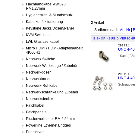
Flachbandkabel AWG28
RM1,27mm
Hygienemittel & Mundschutz
Kabelkonfektionierung
2 Artikel
Keystone Jacks/Dosen/Panel
Sortieren nach:
Art. Nr
|
B
KVM Switches
E-SHOP
›
SUB-D VERSCH
LWL Glasfaserkabel
29313.1
Micro HDMI / HDMI-Adaptekaabelr,
UNC 4-40 
4K/60Hz
1Satz ( 2St
Netzwerk Switche
Netzwerk Werkzeuge / Zubehör
Netzwerkdosen
29311.1
UNC 4-40
Netzwerkkarten
Schraubverr
Netzwerk-Rohkabel
Netzwerkschränke und Zubehör
Netzwerkstecker
Patchkabel
Patchpanels
Pfostenverbinder RM 2,54mm
Powerline Ethernet Bridges
Printserver