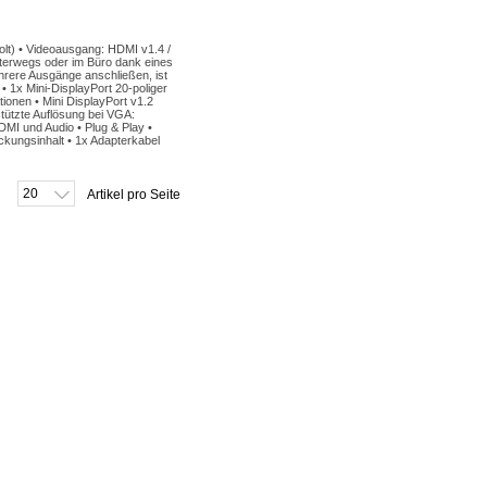
olt) • Videoausgang: HDMI v1.4 /
terwegs oder im Büro dank eines
hrere Ausgänge anschließen, ist
 1x Mini-DisplayPort 20-poliger
ionen • Mini DisplayPort v1.2
stützte Auflösung bei VGA:
MI und Audio • Plug & Play •
kungsinhalt • 1x Adapterkabel
20
Artikel pro Seite