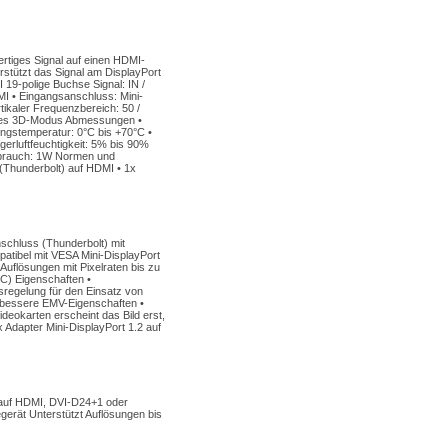
ertiges Signal auf einen HDMI-
rstützt das Signal am DisplayPort
 19-polige Buchse Signal: IN /
I • Eingangsanschluss: Mini-
tikaler Frequenzbereich: 50 /
g des 3D-Modus Abmessungen •
gstemperatur: 0°C bis +70°C •
erluftfeuchtigkeit: 5% bis 90%
erbrauch: 1W Normen und
 (Thunderbolt) auf HDMI • 1x
schluss (Thunderbolt) mit
tibel mit VESA Mini-DisplayPort
Auflösungen mit Pixelraten bis zu
C) Eigenschaften •
regelung für den Einsatz von
 bessere EMV-Eigenschaften •
eokarten erscheint das Bild erst,
Adapter Mini-DisplayPort 1.2 auf
t auf HDMI, DVI-D24+1 oder
egerät Unterstützt Auflösungen bis