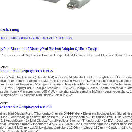
ezeichnung
KABEL
›
MINI-DISPLAYPORT ADAPTER TECHLY®
ayPort Stecker auf DisplayPort Buchse Adapter 0,15m / Equip
yPort Stecker auf DisplayPort Buchse Länge: 15CM Einfache Plug-and-Play-Installation Unter
-VGAF
dapter Mini-Displayport auf VGA
eines Mini-DisplayPorts (Thunderbolt) auf ein VGA-Monitorkabel • Ermöglicht die Übertragun
rät – besonders geeignet für Mac • Digital-Analog-Wandler (DAC) mit integriertem, analog
 geschirmt, für bessere EMV-Eigenschaften • Umspritzte PVC-Tülle Normen und Zertifizierung
• 1x Mini-DisplayPort 20-poliger Stecker • 1x VGA 15-polige Buchse • Kontaktmaterial: Nicke
htschirmung • Prüfspannung: 300 V DC • Isolationswiderstand: 5 MOhm • Leiterwiderstand: 
kungsinhalt • 1x Adapter Mini-DisplayPort auf VGA
-DVIF
dapter Mini-Displayport auf DVI
ines Mini-DisplayPorts (Thunderbolt) an ein DVI-I-Kabel • Bietet ein hochwertiges Signal fü
r Mac • Vollständig geschirmt, für bessere EMV-Eigenschaften • Umspritzte PVC-Tülle Normen
 1.1 Anschlüsse • 1x Mini-DisplayPort 20-poliger Stecker (Thunderbolt) • 1x DVI-I Dual Link 
rial: Vernickelt Kabel • Innenleiter: AWG 32 • Folien- und Geflechtschirmung • Widerstand
iderstand: 5 MOhm • Leitfähigkeitsbeständigkeit: 10 Ohm • Länge: 150 mm • Gewicht: 28 g V
yPort (Thunderbolt) auf DVI