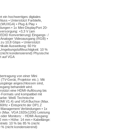
 ein hochwertiges digitales
uss • Unterstützt Farbtiefe,
(WUXGA) • Plug & Play •
dungen • 1x Mini-DisplayPort 20-
omversorgung: +3,3 V (am
EDID Konvertierung) Eingangs- /
• Analoger Videoausgang (RGB) •
zu 10,8 Gbps • Unterstützt
rtikale Ausweitung: 60 Hz
 Umgebungsluftfeuchtigkeit: 10 %
it (nicht kondensierend) Physische
rt auf VGA
ertragung von einer Mini
TV-Gerät, Projektor etc.). Mit
Ausgänge angeschlossen sind,
sgang behandelt wird.
erstützt eine HDMI-Auflösung bis
-Formats und kompatibel mit
Farbe: Weiß Technische
HDMI V1.4) und VGA Buchse (Max.
0Hz • Entspricht der DP1.2
er-Management Verbindungen • 1x
e (Max. VGA 1920x1200) Leistung
s oder Monitors: - HDMI-Ausgang:
 mm • Höhe: 14 mm • Kabellänge:
trieb: 10 % bis 85 % (nicht
90 % (nicht kondensierend)