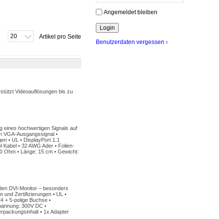
Angemeldet bleiben
20
Artikel pro Seite
Benutzerdaten vergessen ›
stützt Videoauflösungen bis zu
g eines hochwertigen Signals auf
em VGA-Ausgangssignal •
en • UL • DisplayPort 1.1
l Kabel • 32 AWG Ader • Folien-
10 Ohm • Länge: 15 cm • Gewicht:
r den DVI-Monitor – besonders
 und Zertifizierungen • UL •
24 + 5-polige Buchse •
sspannung: 300V DC •
erpackungsinhalt • 1x Adapter