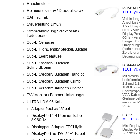
Rauchmelder
IADAP-MDP
Reinigungsspray / Druckluftspray
TECHly® A
SAT Technik
Verbindung 
Anschluss –
Steuerleitung LIYCY
1.2 • Umspr
OUT • Vide
Stromversorgung Steckdosen /
DisplayPort
Ladegeräte
60Hz • Ver
Länge: 80 
Sub-D Gehäuse
Umgebungslu
(nicht kon
Sub-D HighDensity Stecker/Buchse
Zertifizier
Sub-D Leergehäuse
Bedienungs
Sub-D Stecker / Buchsen
IADAP-MDP
Schneidklemm
TECHly® A
Sub-D Stecker / Buchsen Handlöt
Mit diesem
herkömmlic
Sub-D Stecker / Buchsen Crimp
1.2 und 1.1
180MHz sow
Sub-D Verschraubungen / Bolzen
Energiespa
TV / Monitor / Beamer Halterungen
VGA-Kabeln
Geringe Le
ULTRA HDMI96 Kabel
wenn der P
VGA
Adapter 9pol auf 25pol
EB986
DisplayPort 1.4 Premiumkabel
Mini-Disp
8K 60Hz
Mini Displa
Displayport Adapter TECHly®
DisplayPort
zu 1920 x 
DisplayPort auf DVI 24+1 Kabel