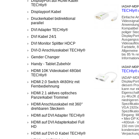
DisplayPort auf HDMI Kabel
TECHly®
IADAP-MDP
TECHly® A
Displayport Kabel
Einfache An
Druckerkabel bidirektional
Videosignal
parallel
Anwendunge
Kompatibel 
DVI Adapter TECHly®
poliger Ste
DisplayPor
DVI Kabel 24/1
Ausgangssi
DVI Monitor Splitter HDCP
Videoauflö
Farbtiefe, 
DVI-D Anschlusskabel TECHly®
Allgemeine 
bis 85 % re
Gender Changer
Information
Handy - Tablet Zubehör
IADAP-MD
HDMI 10K Videokabel 48Gbit
TECHly® A
TECHly®
IADAP-MDP-
DisplayPort
HDMI 2.0 Switch 4K60Hz mit
diesem Pro
Fernbediehnung
kann nur e
Eigenschaft
HDMI 2.1 aktives optisches
zu 4Kx2K @
Panzerkabel Trommel
niedrigere
Spezifikat
HDMI Anschlusskabel mit 360°
VGA 1920x1
drehbaren Steckern
Spezifikati
Eingang: M
HDMI auf DVI Adapter TECHly®
• Mini-DP K
HDMI auf DVI Adapterkabel Full
<400mA - V
150 mm Umge
HD
kondensiere
HDMI auf DVI-D Kabel TECHly®
Verpackungs