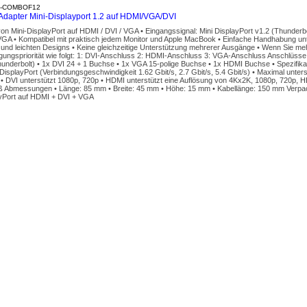
P-COMBOF12
dapter Mini-Displayport 1.2 auf HDMI/VGA/DVI
on Mini-DisplayPort auf HDMI / DVI / VGA • Eingangssignal: Mini DisplayPort v1.2 (Thunderb
 VGA • Kompatibel mit praktisch jedem Monitor und Apple MacBook • Einfache Handhabung un
und leichten Designs • Keine gleichzeitige Unterstützung mehrerer Ausgänge • Wenn Sie me
gungspriorität wie folgt: 1: DVI-Anschluss 2: HDMI-Anschluss 3: VGA-Anschluss Anschlüsse •
underbolt) • 1x DVI 24 + 1 Buchse • 1x VGA 15-polige Buchse • 1x HDMI Buchse • Spezifikat
 DisplayPort (Verbindungsgeschwindigkeit 1.62 Gbit/s, 2.7 Gbit/s, 5.4 Gbit/s) • Maximal unter
 DVI unterstützt 1080p, 720p • HDMI unterstützt eine Auflösung von 4Kx2K, 1080p, 720p, HD
ß Abmessungen • Länge: 85 mm • Breite: 45 mm • Höhe: 15 mm • Kabellänge: 150 mm Verpac
ayPort auf HDMI + DVI + VGA