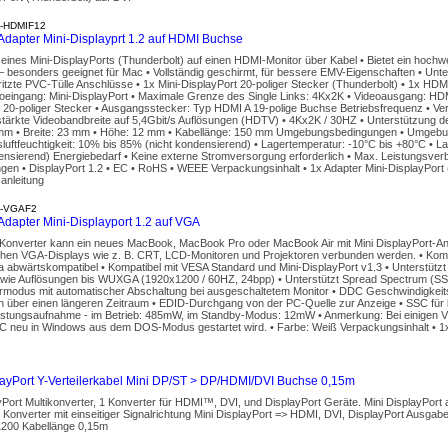
-HDMIF12
dapter Mini-Displayprt 1.2 auf HDMI Buchse
eines Mini-DisplayPorts (Thunderbolt) auf einen HDMI-Monitor über Kabel • Bietet ein hochw
 besonders geeignet für Mac • Vollständig geschirmt, für bessere EMV-Eigenschaften • Unte
itzte PVC-Tülle Anschlüsse • 1x Mini-DisplayPort 20-poliger Stecker (Thunderbolt) • 1x HDMI
oeingang: Mini-DisplayPort • Maximale Grenze des Single Links: 4Kx2K • Videoausgang: HDM
 20-poliger Stecker • Ausgangsstecker: Typ HDMI A 19-polige Buchse Betriebsfrequenz • Ver
stärkte Videobandbreite auf 5,4Gbit/s Auflösungen (HDTV) • 4Kx2K / 30HZ • Unterstützun
mm • Breite: 23 mm • Höhe: 12 mm • Kabellänge: 150 mm Umgebungsbedingungen • Umgebun
ftfeuchtigkeit: 10% bis 85% (nicht kondensierend) • Lagertemperatur: -10°C bis +80°C • Lag
densierend) Energiebedarf • Keine externe Stromversorgung erforderlich • Max. Leistungsv
ungen • DisplayPort 1.2 • EC • RoHS • WEEE Verpackungsinhalt • 1x Adapter Mini-DisplayPort
anleitung
-VGAF2
dapter Mini-Displayport 1.2 auf VGA
 Konverter kann ein neues MacBook, MacBook Pro oder MacBook Air mit Mini DisplayPort-An
hen VGA-Displays wie z. B. CRT, LCD-Monitoren und Projektoren verbunden werden. • Kompa
a abwärtskompatibel • Kompatibel mit VESA Standard und Mini-DisplayPort v1.3 • Unterstützt 
ie Auflösungen bis WUXGA (1920x1200 / 60HZ, 24bpp) • Unterstützt Spread Spectrum (SS
rmodus mit automatischer Abschaltung bei ausgeschaltetem Monitor • DDC Geschwindigkeits
 über einen längeren Zeitraum • EDID-Durchgang von der PC-Quelle zur Anzeige • SSC für
istungsaufnahme - im Betrieb: 485mW, im Standby-Modus: 12mW • Anmerkung: Bei einigen Vid
C neu in Windows aus dem DOS-Modus gestartet wird. • Farbe: Weiß Verpackungsinhalt • 1x 
layPort Y-Verteilerkabel Mini DP/ST > DP/HDMI/DVI Buchse 0,15m
yPort Multikonverter, 1 Konverter für HDMI™, DVI, und DisplayPort Geräte. Mini DisplayPor
 Konverter mit einseitiger Signalrichtung Mini DisplayPort => HDMI, DVI, DisplayPort Ausgab
1200 Kabellänge 0,15m