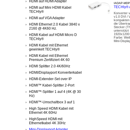
HDMI auf HDMI Adapter
IADAP-MD
TECHly® A
HDMI auf Mini HDMI Kabel
TECHly®
Konverter v
v1.0 DVI /
HDMI auf VGA Adapter
kompakten 
die Übertra
HDMI Ethernet 2.0 Kabel 3840 x
Stecker (Th
2160 @ 4K60 Hz.
unterstützt
1920x1200 •
HDMI Kabel auf HDMI Micro D
Farbe: Wei
TECHly®
Mini-Displ
HDMI Kabel mit Ethernet
gewinkelt TECHly®
HDMI Kabel mit Ethernet
Premium Zertifiziert 4K 60
HDMI Splitter 2.0 4K/60Hz
HDMI/Displayport Konverterkabel
HDMI-Extender-Set over IP
HDMI™ Kabel-Splitter 2-Port
HDMI™-Splitter 1 auf 4 (4K @ 30
Hz)
HDMI™-Umschaltbox 3 auf 1
High Speed HDMI Kabel mit
Ethernet 4K 60Hz
HighSpeed HDMI mit
Ethernetkabel 4K 30Hz
Mini-Displayport Adapter