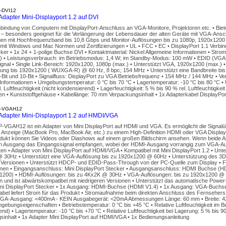
-DVI12
dapter Mini-Displayport 1.2 auf DVI
bindung von Computern mit DisplayPort-Anschluss an VGA-Monitore, Projektoren etc. • Bietet
 – besonders geeignet für die Verlängerung der Lebensdauer der alten Geräte mit VGA-Anschl
n mit Hochfrequenzband bis 10,8 Gbps und Monitor-Auflösungen bis zu 1080p, 1920x1200 
mit Windows und Mac Normen und Zertifizierungen • UL • FCC • EC • DisplayPort 1.1 Verbin
cker • 1x 24 + 1-polige Buchse DVI • Kontaktmaterial: Nickel Allgemeine Informationen • Str
t) • Leistungsverbrauch: im Betriebsmodus: 1,4 W; im Standby-Modus: 100 mW • EDID (VGA 
gnal • Single Link-Bereich: 1920x1200, 1080p (max.) • Unterstützt VGA, 1920x1200 (max.) 
sung bis 1920x1200 ( WUXGA-R) @ 60 Hz, 8 bpc; 154 MHz • Unterstützt eine Bandbreite bis 
8-Bit und 10-Bit • Signalfluss: DisplayPort zu VGA Betriebsfrequenz • 154 MHz / 144 MHz • Ve
Informationen • Umgebungstemperatur: 0 °C bis 70 °C • Lagertemperatur: -10 °C bis 80 °C •
l. Luftfeuchtigkeit (nicht kondensierend) • Lagerfeuchtigkeit: 5 % bis 90 % rel. Luftfeuchtigke
en • Kunststoffgehäuse • Kabellänge: 70 mm Verpackungsinhalt • 1x Adapterkabel DisplayPo
P-VGAH12
dapter Mini-Displayport 1.2 auf HMDI/VGA
VGAH12 ist ein Adapter von Mini DisplayPort auf HDMI und VGA. Es ermöglicht die Signalüb
 Anzeige (MacBook Pro, MacBook Air, etc.) zu einem High-Definition HDMI oder VGA Display (
dukt können Sie Videos oder Diashows auf einem großen Bildschirm ansehen. Wenn beide 
in Ausgang das Eingangssignal empfangen, wobei der HDMI-Ausgang vorrangig zum VGA-Au
en • Adapter von Mini DisplayPort auf HDMI/VGA • Kompatibel mit Mini DisplayPort 1.2 • Unt
 30Hz • Unterstützt eine VGA-Auflösung bis zu 1920x1200 @ 60Hz • Unterstützung des 3D
n Versionen • Unterstützt HDCP- und EDID-Pass-Through von der PC-Quelle zum Display • 
ionen • Eingangsanschluss: Mini DisplayPort Stecker • Ausgangsanschluss: HDMI Buchse (
200) • HDMI-Auflösungen: bis zu 4Kx2K @ 30Hz • VGA-Auflösungen: bis zu 1920x1200 @ 6
on und ist abwärtskompatibel mit niedrigeren Versionen • Unterstützt das automatische Pow
ini DisplayPort Stecker • 1x Ausgang: HDMI-Buchse (HDMI V1.4) • 1x Ausgang: VGA-Buchs
abel liefert Strom für das Produkt • Stromaufnahme beim direkten Anschluss des Fernseher
GA-Ausgang: <400mA - KEIN Ausgabegerät: <20mA Abmessungen Länge: 60 mm • Breite: 42
bungseigenschaften • Betriebstemperatur: 0 °C bis +45 °C • Relative Luftfeuchtigkeit im Be
nd) • Lagertemperatur: -10 °C bis +70 °C • Relative Luftfeuchtigkeit bei Lagerung: 5 % bis 
inhalt • 1x Adapter Mini DisplayPort auf HDMI/VGA • 1x Bedienungsanleitung