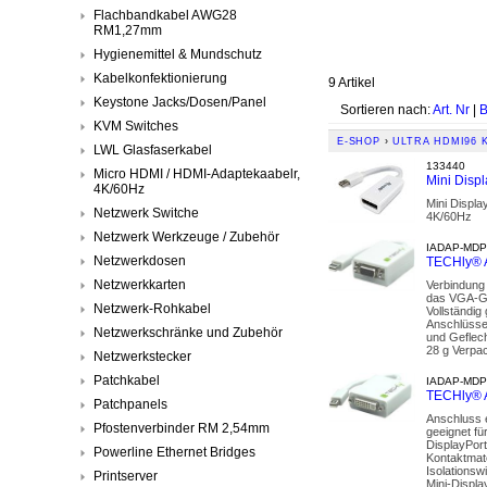
Flachbandkabel AWG28
RM1,27mm
Hygienemittel & Mundschutz
Kabelkonfektionierung
9 Artikel
Keystone Jacks/Dosen/Panel
Sortieren nach:
Art. Nr
|
B
KVM Switches
E-SHOP
›
ULTRA HDMI96 
LWL Glasfaserkabel
133440
Micro HDMI / HDMI-Adaptekaabelr,
Mini Displ
4K/60Hz
Mini Displa
Netzwerk Switche
4K/60Hz
Netzwerk Werkzeuge / Zubehör
IADAP-MDP
Netzwerkdosen
TECHly® A
Netzwerkkarten
Verbindung 
das VGA-Ge
Netzwerk-Rohkabel
Vollständig
Anschlüsse 
Netzwerkschränke und Zubehör
und Geflec
28 g Verpac
Netzwerkstecker
Patchkabel
IADAP-MDP
TECHly® A
Patchpanels
Anschluss e
Pfostenverbinder RM 2,54mm
geeignet fü
DisplayPort
Powerline Ethernet Bridges
Kontaktmate
Isolationsw
Printserver
Mini-Displa