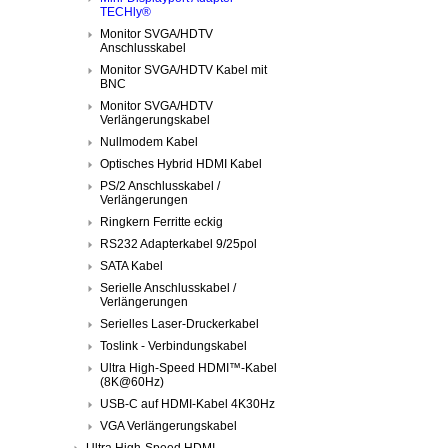
TECHly®
Monitor SVGA/HDTV
Anschlusskabel
Monitor SVGA/HDTV Kabel mit
BNC
Monitor SVGA/HDTV
Verlängerungskabel
Nullmodem Kabel
Optisches Hybrid HDMI Kabel
PS/2 Anschlusskabel /
Verlängerungen
Ringkern Ferritte eckig
RS232 Adapterkabel 9/25pol
SATA Kabel
Serielle Anschlusskabel /
Verlängerungen
Serielles Laser-Druckerkabel
Toslink - Verbindungskabel
Ultra High-Speed HDMI™-Kabel
(8K@60Hz)
USB-C auf HDMI-Kabel 4K30Hz
VGA Verlängerungskabel
Ultra High-Speed HDMI-