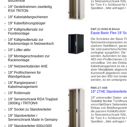
ausziehbar
1x Netzwerkschrank RAL70
für Türe 4 x Schlüssel fü
19" Gestellrahmen zweiteilig
Spedition , bitte anfragen !
RSX TRITON
19" Kabelabfangschienen
19" Kabelführungsbügel
19" Käfigmuttersatz zur
EBF-22-6080-B-BAAA
Equip Basic Flex 19'
Frontmontage
Die Schränke der Basic Fle
19" Käfigmuttersatz zur
Netzwerkkomponenten entwi
Rackmontage in Netzwerksch
starkem Stahlblech, garant
Sie sind pulverbeschichte
19" Lüfter aktiv
zerlegbar ausgeführt. Di
19" Montageschrauben zur
werden. Außerdem ist das 
483-mm-Profilschienen (19
Rackmontage
verstellbar. Um den Einba
19" Netzwerkständer 4HE
Kabelmanagement ist ein z
einer Metallplatte abgesch
19" Profilschienen für
Kunststoff abgedeckt sind
Wandgehäuse
und bei den 800 mm breite
werden, ist ein umfangr
19" Rangierpanel /
Kabelmanagement
RMA-27-A68
19" 27HE Standvertei
19" Rollensatz
19" universeller Daten- u
19" Serverschrank RDA Traglast
Stabilität flexible Türöf
1800Kg / TRITON®
verschließbare Seitenwänd
Einbau von Belüftungseinh
19" Sockel zu Standverteiler
die passive Kühlluftzufuhr
1x Netzwerkschrank RAL70
19" Standverteiler /
für Türe 4 x Schlüssel fü
Serverschrank Made in Gemany
Spedition , bitte anfragen !
19" Standverteiler 600x1000