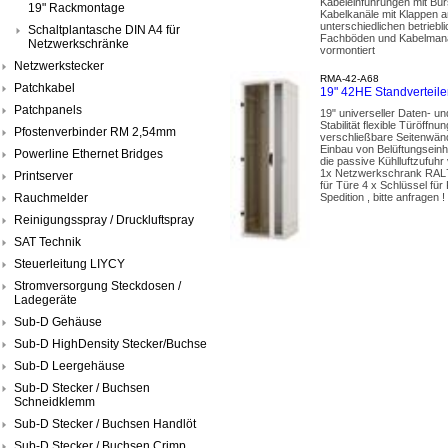
Kabeleinführungen mit Bür
19" Rackmontage
Kabelkanäle mit Klappen a
unterschiedlichen betriebl
Schaltplantasche DIN A4 für
Fachböden und Kabelmanag
Netzwerkschränke
vormontiert
Netzwerkstecker
RMA-42-A68
Patchkabel
19" 42HE Standvertei
Patchpanels
19" universeller Daten- u
Stabilität flexible Türöf
Pfostenverbinder RM 2,54mm
verschließbare Seitenwänd
Einbau von Belüftungseinh
Powerline Ethernet Bridges
die passive Kühlluftzufuhr
1x Netzwerkschrank RAL70
Printserver
für Türe 4 x Schlüssel fü
Rauchmelder
Spedition , bitte anfragen !
Reinigungsspray / Druckluftspray
SAT Technik
Steuerleitung LIYCY
Stromversorgung Steckdosen /
Ladegeräte
Sub-D Gehäuse
Sub-D HighDensity Stecker/Buchse
Sub-D Leergehäuse
Sub-D Stecker / Buchsen
Schneidklemm
Sub-D Stecker / Buchsen Handlöt
Sub-D Stecker / Buchsen Crimp