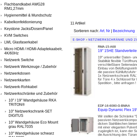
Flachbandkabel AWG28
RM1,27mm
Hygienemittel & Mundschutz
Kabelkonfektionierung
11 Artikel
Keystone Jacks/Dosen/Panel
Sortieren nach:
Art. Nr
|
Bezeichnung
KVM Switches
E-SHOP
›
NETZWERKSCHRÄNKE UND Z
LWL Glasfaserkabel
RMA-15-A68
Micro HDMI / HDMI-Adaptekaabelr,
19" 15HE Standverteil
4K/60Hz
19" universeller Daten- u
Netzwerk Switche
Stabilität flexible Türöf
verschließbare Seitenwänd
Netzwerk Werkzeuge / Zubehör
Einbau von Belüftungseinh
die passive Kühlluftzufuhr
Netzwerkdosen
1x Netzwerkschrank RAL70
für Türe 4 x Schlüssel fü
Netzwerkkarten
Spedition , bitte anfragen !
Netzwerk-Rohkabel
Netzwerkschränke und Zubehör
10" / 19" Wandgehäuse RKA
TRITON®
EDF-16-6080-G-BMAA
Equip Dynamic Flex 1
10" Netzwerkschrank-SET
DIGITUS
Wir stellen die Schränke "
passiven Netzwerkkompone
10" Wandgehäuse Eco Mount
dicken Stahlblechen bieten
grau RAL7035
mit einer eleganten Pulv
zugänglich ist, kann der S
10" Wandgehäuse schwarz
die Ausrichtung des Türan