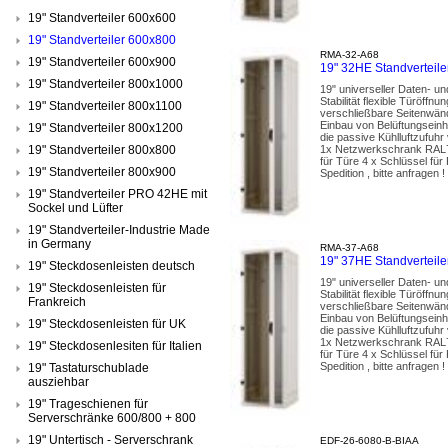
19" Standverteiler 600x600
19" Standverteiler 600x800
RMA-32-A68
19" Standverteiler 600x900
19" 32HE Standvertei
19" Standverteiler 800x1000
19" universeller Daten- u
Stabilität flexible Türöf
19" Standverteiler 800x1100
verschließbare Seitenwänd
Einbau von Belüftungseinh
19" Standverteiler 800x1200
die passive Kühlluftzufuhr
19" Standverteiler 800x800
1x Netzwerkschrank RAL70
für Türe 4 x Schlüssel fü
19" Standverteiler 800x900
Spedition , bitte anfragen !
19" Standverteiler PRO 42HE mit
Sockel und Lüfter
19" Standverteiler-Industrie Made
in Germany
RMA-37-A68
19" 37HE Standvertei
19" Steckdosenleisten deutsch
19" universeller Daten- u
19" Steckdosenleisten für
Stabilität flexible Türöf
Frankreich
verschließbare Seitenwänd
Einbau von Belüftungseinh
19" Steckdosenleisten für UK
die passive Kühlluftzufuhr
1x Netzwerkschrank RAL70
19" Steckdosenlesiten für Italien
für Türe 4 x Schlüssel fü
Spedition , bitte anfragen !
19" Tastaturschublade
ausziehbar
19" Trageschienen für
Serverschränke 600/800 + 800
19" Untertisch - Serverschrank
EDF-26-6080-B-BIAA