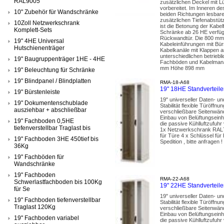
RAL9005
zusätzlichen Deckel mit Lü
vorbereitet. Im Inneren de
10" Zubehör für Wandschränke
beiden Richtungen lesbare
zusätzlichen Tiefenabstütz
10Zoll Netzwerkschrank
ist die Betonung der Kabe
Komplett-Sets
Schränke ab 26 HE verfüge
Rückwandtür. Die 800 mm b
19" 4HE Universal
Kabeleinführungen mit Bür
Hutschienenträger
Kabelkanäle mit Klappen a
unterschiedlichen betriebl
19" Baugruppenträger 1HE - 4HE
Fachböden und Kabelmanag
mm Höhe 898 mm
19" Beleuchtung für Schränke
19" Blindpanel / Blindplatten
RMA-18-A68
19" 18HE Standverteil
19" Bürstenleiste
19" universeller Daten- u
19" Dokumentenschublade
Stabilität flexible Türöf
ausziehbar + abschließbar
verschließbare Seitenwänd
Einbau von Belüftungseinh
19" Fachboden 0,5HE
die passive Kühlluftzufuhr
tiefenverstellbar Traglast bis
1x Netzwerkschrank RAL70
für Türe 4 x Schlüssel fü
19" Fachboden 3HE 450tief bis
Spedition , bitte anfragen !
36Kg
19" Fachböden für
Wandschränke
19" Fachboden
RMA-22-A68
Schwerlastfachboden bis 100Kg
19" 22HE Standvertei
für Se
19" universeller Daten- u
19" Fachboden tiefenverstellbar
Stabilität flexible Türöf
Traglast 120Kg
verschließbare Seitenwänd
Einbau von Belüftungseinh
19" Fachboden variabel
die passive Kühlluftzufuhr