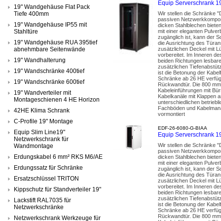
Equip Serverschrank 
19" Wandgehäuse Flat Pack
Tiefe 400mm
Wir stellen die Schränke "
passiven Netzwerkkompone
19" Wandgehäuse IP55 mit
dicken Stahlblechen bieten
Stahltüre
mit einer eleganten Pulv
zugänglich ist, kann der S
19" Wandgehäuse RUA 395tief
die Ausrichtung des Türan
abnehmbare Seitenwände
zusätzlichen Deckel mit Lü
vorbereitet. Im Inneren de
19" Wandhalterung
beiden Richtungen lesbare
zusätzlichen Tiefenabstütz
19" Wandschränke 400tief
ist die Betonung der Kabe
Schränke ab 26 HE verfüge
19" Wandschränke 600tief
Rückwandtür. Die 800 mm b
Kabeleinführungen mit Bür
19" Wandverteiler mit
Kabelkanäle mit Klappen a
Montageschienen 4 HE Horizon
unterschiedlichen betriebl
Fachböden und Kabelmanag
42HE Klima Schrank
vormontiert
C-Profile 19" Montage
EDF-26-6080-G-BIAA
Equip Slim Line19"
Equip Serverschrank 
Netzwerkschrank für
Wir stellen die Schränke "
Wandmontage
passiven Netzwerkkompone
Erdungskabel 6 mm² RKS M6/AE
dicken Stahlblechen bieten
mit einer eleganten Pulv
Erdungssatz für Schränke
zugänglich ist, kann der S
die Ausrichtung des Türan
Ersatzschlüssel TRITON
zusätzlichen Deckel mit Lü
vorbereitet. Im Inneren de
Kippschutz für Standverteiler 19"
beiden Richtungen lesbare
zusätzlichen Tiefenabstütz
Lackstift RAL7035 für
ist die Betonung der Kabe
Netzwerkschränke
Schränke ab 26 HE verfüge
Rückwandtür. Die 800 mm b
Netzwerkschrank Werkzeuge für