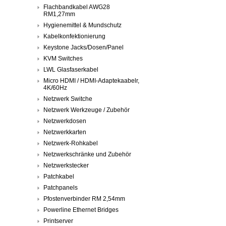
Flachbandkabel AWG28
RM1,27mm
Hygienemittel & Mundschutz
Kabelkonfektionierung
Keystone Jacks/Dosen/Panel
KVM Switches
LWL Glasfaserkabel
Micro HDMI / HDMI-Adaptekaabelr,
4K/60Hz
Netzwerk Switche
Netzwerk Werkzeuge / Zubehör
Netzwerkdosen
Netzwerkkarten
Netzwerk-Rohkabel
Netzwerkschränke und Zubehör
Netzwerkstecker
Patchkabel
Patchpanels
Pfostenverbinder RM 2,54mm
Powerline Ethernet Bridges
Printserver