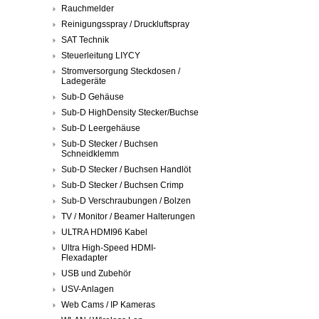
Rauchmelder
Reinigungsspray / Druckluftspray
SAT Technik
Steuerleitung LIYCY
Stromversorgung Steckdosen /
Ladegeräte
Sub-D Gehäuse
Sub-D HighDensity Stecker/Buchse
Sub-D Leergehäuse
Sub-D Stecker / Buchsen
Schneidklemm
Sub-D Stecker / Buchsen Handlöt
Sub-D Stecker / Buchsen Crimp
Sub-D Verschraubungen / Bolzen
TV / Monitor / Beamer Halterungen
ULTRA HDMI96 Kabel
Ultra High-Speed HDMI-
Flexadapter
USB und Zubehör
USV-Anlagen
Web Cams / IP Kameras