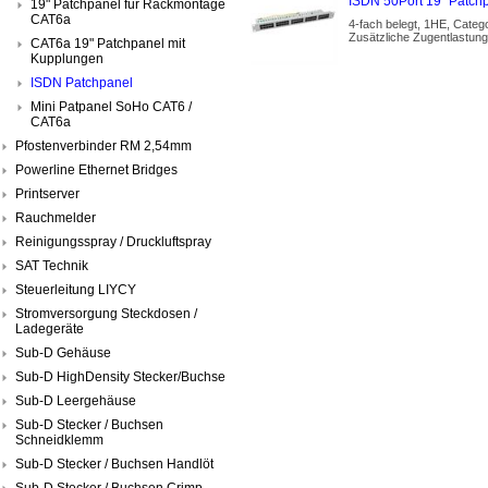
ISDN 50Port 19" Patch
19" Patchpanel für Rackmontage
CAT6a
4-fach belegt, 1HE, Cate
Zusätzliche Zugentlastung
CAT6a 19" Patchpanel mit
Kupplungen
ISDN Patchpanel
Mini Patpanel SoHo CAT6 /
CAT6a
Pfostenverbinder RM 2,54mm
Powerline Ethernet Bridges
Printserver
Rauchmelder
Reinigungsspray / Druckluftspray
SAT Technik
Steuerleitung LIYCY
Stromversorgung Steckdosen /
Ladegeräte
Sub-D Gehäuse
Sub-D HighDensity Stecker/Buchse
Sub-D Leergehäuse
Sub-D Stecker / Buchsen
Schneidklemm
Sub-D Stecker / Buchsen Handlöt
Sub-D Stecker / Buchsen Crimp