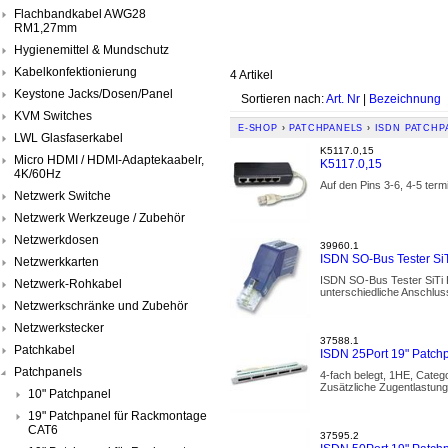
Flachbandkabel AWG28
RM1,27mm
Hygienemittel & Mundschutz
Kabelkonfektionierung
4 Artikel
Keystone Jacks/Dosen/Panel
Sortieren nach:
Art. Nr
|
Bezeichnung
KVM Switches
E-SHOP
›
PATCHPANELS
›
ISDN PATCHP
LWL Glasfaserkabel
K5117.0,15
Micro HDMI / HDMI-Adaptekaabelr,
K5117.0,15
4K/60Hz
Auf den Pins 3-6, 4-5 te
Netzwerk Switche
Netzwerk Werkzeuge / Zubehör
Netzwerkdosen
39960.1
ISDN SO-Bus Tester SiT
Netzwerkkarten
ISDN SO-Bus Tester SiTi 
Netzwerk-Rohkabel
unterschiedliche Anschluss
Netzwerkschränke und Zubehör
Netzwerkstecker
37588.1
Patchkabel
ISDN 25Port 19" Patch
Patchpanels
4-fach belegt, 1HE, Cate
Zusätzliche Zugentlastung
10" Patchpanel
19" Patchpanel für Rackmontage
CAT6
37595.2