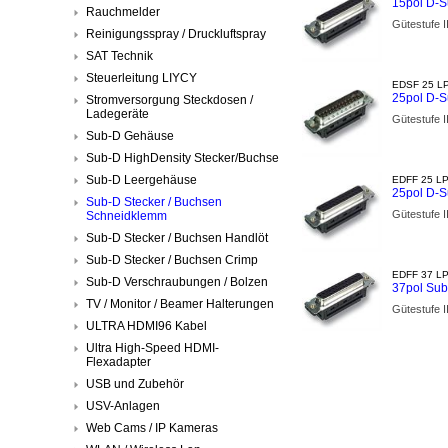
15pol D-
Rauchmelder
Gütestufe 
Reinigungsspray / Druckluftspray
SAT Technik
Steuerleitung LIYCY
EDSF 25 LP
25pol D-S
Stromversorgung Steckdosen /
Ladegeräte
Gütestufe 
Sub-D Gehäuse
Sub-D HighDensity Stecker/Buchse
Sub-D Leergehäuse
EDFF 25 LP
25pol D-
Sub-D Stecker / Buchsen
Gütestufe 
Schneidklemm
Sub-D Stecker / Buchsen Handlöt
Sub-D Stecker / Buchsen Crimp
EDFF 37 LP
Sub-D Verschraubungen / Bolzen
37pol Su
TV / Monitor / Beamer Halterungen
Gütestufe 
ULTRA HDMI96 Kabel
Ultra High-Speed HDMI-
Flexadapter
USB und Zubehör
USV-Anlagen
Web Cams / IP Kameras