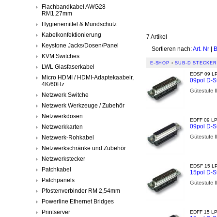
Flachbandkabel AWG28
RM1,27mm
Hygienemittel & Mundschutz
Kabelkonfektionierung
7 Artikel
Keystone Jacks/Dosen/Panel
Sortieren nach:
Art. Nr
|
B
KVM Switches
E-SHOP
›
SUB-D STECKER
LWL Glasfaserkabel
EDSF 09 LP
Micro HDMI / HDMI-Adaptekaabelr,
09pol D-S
4K/60Hz
Gütestufe 
Netzwerk Switche
Netzwerk Werkzeuge / Zubehör
Netzwerkdosen
EDFF 09 LP
09pol D-
Netzwerkkarten
Gütestufe 
Netzwerk-Rohkabel
Netzwerkschränke und Zubehör
Netzwerkstecker
EDSF 15 LP
Patchkabel
15pol D-S
Patchpanels
Gütestufe 
Pfostenverbinder RM 2,54mm
Powerline Ethernet Bridges
Printserver
EDFF 15 LP