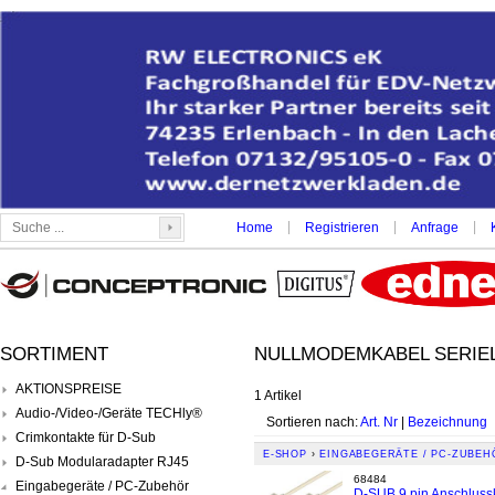
|
|
|
Home
Registrieren
Anfrage
SORTIMENT
NULLMODEMKABEL SERIEL 
AKTIONSPREISE
1 Artikel
Audio-/Video-/Geräte TECHly®
Sortieren nach:
Art. Nr
|
Bezeichnung
Crimkontakte für D-Sub
E-SHOP
›
EINGABEGERÄTE / PC-ZUBEH
D-Sub Modularadapter RJ45
68484
Eingabegeräte / PC-Zubehör
D-SUB 9 pin Anschluss