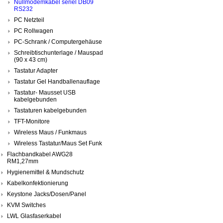
Nullmodemkabel seriel DB09
RS232
PC Netzteil
PC Rollwagen
PC-Schrank / Computergehäuse
Schreibtischunterlage / Mauspad
(90 x 43 cm)
Tastatur Adapter
Tastatur Gel Handballenauflage
Tastatur- Mausset USB
kabelgebunden
Tastaturen kabelgebunden
TFT-Monitore
Wireless Maus / Funkmaus
Wireless Tastatur/Maus Set Funk
Flachbandkabel AWG28
RM1,27mm
Hygienemittel & Mundschutz
Kabelkonfektionierung
Keystone Jacks/Dosen/Panel
KVM Switches
LWL Glasfaserkabel