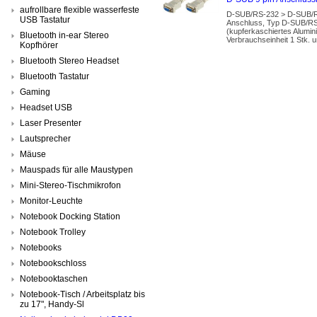
aufrollbare flexible wasserfeste
D-SUB/RS-232 > D-SUB/RS-2
USB Tastatur
Anschluss, Typ D-SUB/RS-
(kupferkaschiertes Alum
Bluetooth in-ear Stereo
Verbrauchseinheit 1 Stk. 
Kopfhörer
Bluetooth Stereo Headset
Bluetooth Tastatur
Gaming
Headset USB
Laser Presenter
Lautsprecher
Mäuse
Mauspads für alle Maustypen
Mini-Stereo-Tischmikrofon
Monitor-Leuchte
Notebook Docking Station
Notebook Trolley
Notebooks
Notebookschloss
Notebooktaschen
Notebook-Tisch / Arbeitsplatz bis
zu 17", Handy-Sl