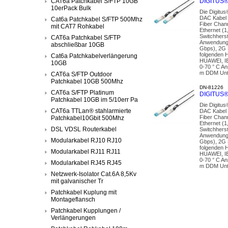
CAT6a Patchkabel S/FTP 10GB
DIGITUS®
10erPack Bulk
Die Digitu
DAC Kabel 
Cat6a Patchkabel S/FTP 500Mhz
Fiber Chan
mit CAT7 Rohkabel
Ethernet (1
Switchhers
CAT6a Patchkabel S/FTP
Anwendunge
abschließbar 10GB
Gbps), 2G F
folgenden 
Cat6a Patchkabelverlängerung
HUAWEI, I
10GB
0-70 ° C A
m DDM Unter
CAT6a S/FTP Outdoor
Patchkabel 10GB 500Mhz
DN-81226
CAT6a S/FTP Platinum
DIGITUS®
Patchkabel 10GB im 5/10err Pa
Die Digitu
CAT6a TTLan® stahlarmierte
DAC Kabel 
Fiber Chan
Patchkabel10Gbit 500Mhz
Ethernet (1
DSL VDSL Routerkabel
Switchhers
Anwendunge
Modularkabel RJ10 RJ10
Gbps), 2G F
folgenden 
Modularkabel RJ11 RJ11
HUAWEI, I
0-70 ° C A
Modularkabel RJ45 RJ45
m DDM Unter
Netzwerk-Isolator Cat.6A 8,5Kv
mit galvanischer Tr
Patchkabel Kuplung mit
Montageflansch
Patchkabel Kupplungen /
Verlängerungen