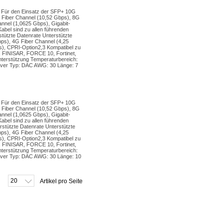
. Für den Einsatz der SFP+ 10G
 Fiber Channel (10,52 Gbps), 8G
nnel (1,0625 Gbps), Gigabit-
abel sind zu allen führenden
tützte Datenrate Unterstützte
ps), 4G Fiber Channel (4,25
 s), CPRI-Option2,3 Kompatibel zu
 FINISAR, FORCE 10, Fortinet,
stützung Temperaturbereich:
iver Typ: DAC AWG: 30 Länge: 7
. Für den Einsatz der SFP+ 10G
 Fiber Channel (10,52 Gbps), 8G
nnel (1,0625 Gbps), Gigabit-
abel sind zu allen führenden
stützte Datenrate Unterstützte
ps), 4G Fiber Channel (4,25
 s), CPRI-Option2,3 Kompatibel zu
 FINISAR, FORCE 10, Fortinet,
stützung Temperaturbereich:
iver Typ: DAC AWG: 30 Länge: 10
20
Artikel pro Seite