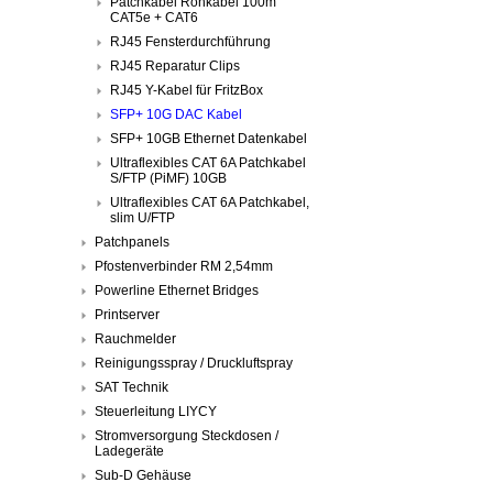
Patchkabel Rohkabel 100m
CAT5e + CAT6
RJ45 Fensterdurchführung
RJ45 Reparatur Clips
RJ45 Y-Kabel für FritzBox
SFP+ 10G DAC Kabel
SFP+ 10GB Ethernet Datenkabel
Ultraflexibles CAT 6A Patchkabel
S/FTP (PiMF) 10GB
Ultraflexibles CAT 6A Patchkabel,
slim U/FTP
Patchpanels
Pfostenverbinder RM 2,54mm
Powerline Ethernet Bridges
Printserver
Rauchmelder
Reinigungsspray / Druckluftspray
SAT Technik
Steuerleitung LIYCY
Stromversorgung Steckdosen /
Ladegeräte
Sub-D Gehäuse