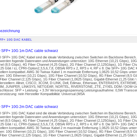
ezeichnung
FP+ 10G DAC KABEL
 SFP+ 10G 1m DAC cable schwarz
s® SFP+ 10G DAC Kabel sind die ideale Verbindung zwischen Switchen im Backbone Bereich
werden fogende Datenraten und Anwendungen unterstützt: 10G Ethernet (10,21 Gbps), 10G
nel (8,5 Gbps), 4G Fiber Channel (4,25 Gbps), 2G Fiber Channel (2,125Gbps), 1G Fiber Cha
,25 Gbit / s), CPRI-Option2,3,5,6,7,8, OBSAI RP3 x 2, RP3 x 4, RP x 8. Die SFP+ 10G DAC K
tellern kompatibel. AWG 30 Twinax Kabel 1 m maximale Entfernung 1,0625-10,52 Gbps unters
n: 10G Ethernet (10,21 Gbps), 10G Fiber Channel (10,52 Gbps), 8G Fiber Channel (8,5 Gb
iber Channel (2,125 Gbps), 1G Fiber Channel (1,0625 Gbps), Gigabit-Ethernet (1,25 Gbit /
Herstellern: Allnet, CISCO, 3COM, D-LINK, Dell, Edimax, Etherwan, ENTERASYS, EXTREME,
BM, JUNIPER, LINKSYS, NETGEAR, NORTEL, RIVERSTONE, ZTE, ZYXEL DDM / DOM-Unter
nschlüsse: SFP + Leistung: + 3.3V Versorgungsspannung Leistungsaufnahme: 0,5W Transce
stützung: nein Hersteller Kompatibilität: Universal (MSA
 SFP+ 10G 2m DAC cable schwarz
s® SFP+ 10G DAC Kabel sind die ideale Verbindung zwischen Switchen im Backbone Bereich
werden fogende Datenraten und Anwendungen unterstützt: 10G Ethernet (10,21 Gbps), 10G
nel (8,5 Gbps), 4G Fiber Channel (4,25 Gbps), 2G Fiber Channel (2,125Gbps), 1G Fiber Cha
,25 Gbit / s), CPRI-Option2,3,5,6,7,8, OBSAI RP3 x 2, RP3 x 4, RP x 8. Die SFP+ 10G DAC K
tellern kompatibel. AWG 30 Twinax Kabel 2 m maximale Entfernung 1,0625-10,52 Gbps unters
n: 10G Ethernet (10,21 Gbps), 10G Fiber Channel (10,52 Gbps), 8G Fiber Channel (8,5 Gb
iber Channel (2,125 Gbps), 1G Fiber Channel (1,0625 Gbps), Gigabit-Ethernet (1,25 Gbit /