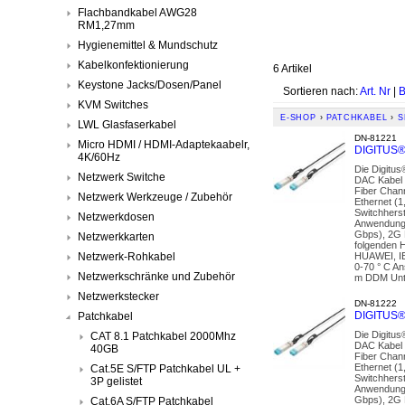
Flachbandkabel AWG28
RM1,27mm
Hygienemittel & Mundschutz
Kabelkonfektionierung
6 Artikel
Keystone Jacks/Dosen/Panel
Sortieren nach:
Art. Nr
|
B
KVM Switches
E-SHOP
›
PATCHKABEL
›
S
LWL Glasfaserkabel
DN-81221
Micro HDMI / HDMI-Adaptekaabelr,
DIGITUS®
4K/60Hz
Die Digitu
Netzwerk Switche
DAC Kabel 
Fiber Chan
Netzwerk Werkzeuge / Zubehör
Ethernet (1
Switchhers
Netzwerkdosen
Anwendunge
Gbps), 2G F
Netzwerkkarten
folgenden 
Netzwerk-Rohkabel
HUAWEI, I
0-70 ° C A
Netzwerkschränke und Zubehör
m DDM Unter
Netzwerkstecker
DN-81222
DIGITUS®
Patchkabel
Die Digitu
CAT 8.1 Patchkabel 2000Mhz
DAC Kabel 
40GB
Fiber Chan
Ethernet (1
Cat.5E S/FTP Patchkabel UL +
Switchhers
3P gelistet
Anwendunge
Gbps), 2G F
Cat.6A S/FTP Patchkabel