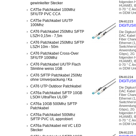
folgenden 
gewinkelter Stecker
HUAWEI, I
0-70 ° C A
CAT5e Patchkabel 100Mhz
m DDM Unter
SF/UTP PVC CCA
CAT5e Patchkabel U/UTP
DN-81223
100Mhz
DIGITUS®
CAT6 Patchkabel 250Mhz S/FTP
Die Digitu
LSZH 0,15m - 7,5m
DAC Kabel 
Fiber Chan
CAT6 Patchkabel 250Mhz S/FTP
Ethernet (1
LSZH 10m - 50m
Switchhers
Anwendunge
CAT6 Patchkabel Cross-Over
Gbps), 2G F
SF/UTP 100Mhz
folgenden 
HUAWEI, I
CAT6 Patchkabel U/UTP Flach
0-70 ° C A
Slimline weiss 1GB
m DDM Unter
CAT6 S/FTP Patchkabel 250Mz
DN-81224
ohne Umverpackung / Ka
DIGITUS®
CAT6 UTP Outdoor Patchkabel
Die Digitu
DAC Kabel 
CAT6a Patchkabel S/FTP 10GB
Fiber Chan
LSOH UltraFlex UL/3P
Ethernet (1
Switchhers
CAT6a 10GB 500Mhz S/FTP
Anwendunge
Patchkabel
Gbps), 2G F
folgenden 
CAT6a Patchkabel 500Mhz
HUAWEI, I
S/FTP PVC UL approbiert
0-70 ° C A
m DDM Unter
CAT6a Patchkabel mit VC LED
Stecker
DN-81225