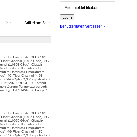
Angemeldet bleiben
20
Artikel pro Seite
Benutzerdaten vergessen ›
. Für den Einsatz der SFP+ 10G
 Fiber Channel (10,52 Gbps), 8G
nnel (1,0625 Gbps), Gigabit-
abel sind zu allen führenden
tützte Datenrate Unterstützte
ps), 4G Fiber Channel (4,25
 s), CPRI-Option2,3 Kompatibel zu
 FINISAR, FORCE 10, Fortinet,
stützung Temperaturbereich:
iver Typ: DAC AWG: 30 Länge: 1
. Für den Einsatz der SFP+ 10G
 Fiber Channel (10,52 Gbps), 8G
nnel (1,0625 Gbps), Gigabit-
abel sind zu allen führenden
tützte Datenrate Unterstützte
ps), 4G Fiber Channel (4,25
 s), CPRI-Option2,3 Kompatibel zu