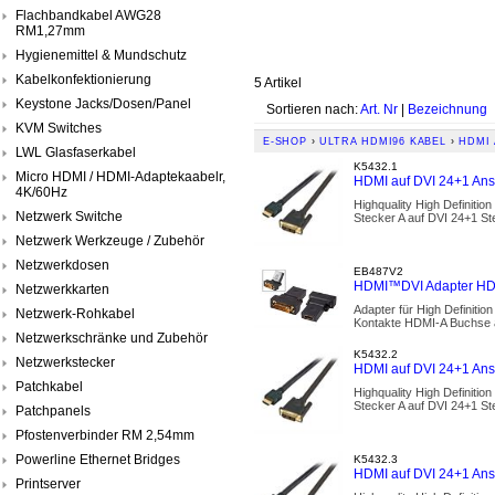
Flachbandkabel AWG28
RM1,27mm
Hygienemittel & Mundschutz
Kabelkonfektionierung
5 Artikel
Keystone Jacks/Dosen/Panel
Sortieren nach:
Art. Nr
|
Bezeichnung
KVM Switches
E-SHOP
›
ULTRA HDMI96 KABEL
›
HDMI 
LWL Glasfaserkabel
K5432.1
Micro HDMI / HDMI-Adaptekaabelr,
HDMI auf DVI 24+1 Ans
4K/60Hz
Highquality High Definitio
Netzwerk Switche
Stecker A auf DVI 24+1 St
Netzwerk Werkzeuge / Zubehör
Netzwerkdosen
EB487V2
HDMI™DVI Adapter HDM
Netzwerkkarten
Adapter für High Definit
Netzwerk-Rohkabel
Kontakte HDMI-A Buchse 
Netzwerkschränke und Zubehör
K5432.2
Netzwerkstecker
HDMI auf DVI 24+1 Ans
Patchkabel
Highquality High Definitio
Stecker A auf DVI 24+1 St
Patchpanels
Pfostenverbinder RM 2,54mm
Powerline Ethernet Bridges
K5432.3
HDMI auf DVI 24+1 Ans
Printserver