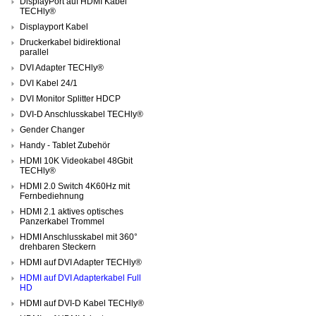
DisplayPort auf HDMI Kabel
TECHly®
Displayport Kabel
Druckerkabel bidirektional
parallel
DVI Adapter TECHly®
DVI Kabel 24/1
DVI Monitor Splitter HDCP
DVI-D Anschlusskabel TECHly®
Gender Changer
Handy - Tablet Zubehör
HDMI 10K Videokabel 48Gbit
TECHly®
HDMI 2.0 Switch 4K60Hz mit
Fernbediehnung
HDMI 2.1 aktives optisches
Panzerkabel Trommel
HDMI Anschlusskabel mit 360°
drehbaren Steckern
HDMI auf DVI Adapter TECHly®
HDMI auf DVI Adapterkabel Full
HD
HDMI auf DVI-D Kabel TECHly®