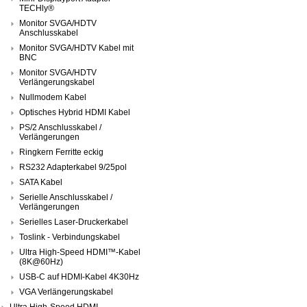
TECHly®
Monitor SVGA/HDTV
Anschlusskabel
Monitor SVGA/HDTV Kabel mit
BNC
Monitor SVGA/HDTV
Verlängerungskabel
Nullmodem Kabel
Optisches Hybrid HDMI Kabel
PS/2 Anschlusskabel /
Verlängerungen
Ringkern Ferritte eckig
RS232 Adapterkabel 9/25pol
SATA Kabel
Serielle Anschlusskabel /
Verlängerungen
Serielles Laser-Druckerkabel
Toslink - Verbindungskabel
Ultra High-Speed HDMI™-Kabel
(8K@60Hz)
USB-C auf HDMI-Kabel 4K30Hz
VGA Verlängerungskabel
Ultra High-Speed HDMI-