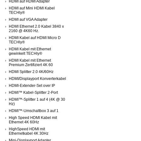
HDMI auf HDMI Adapter
HDMI auf Mini HDMI Kabel
TECHly®
HDMI auf VGA Adapter
HDMI Ethernet 2.0 Kabel 3840 x
2160 @ 4K60 Hz.
HDMI Kabel auf HDMI Micro D
TECHly®
HDMI Kabel mit Ethernet
gewinkelt TECHly®
HDMI Kabel mit Ethernet
Premium Zertifiziert 4K 60
HDMI Splitter 2.0 4K/60Hz
HDMI/Displayport Konverterkabel
HDMI-Extender-Set over IP
HDMI™ Kabel-Splitter 2-Port
HDMI™-Splitter 1 auf 4 (4K @ 30
Hz)
HDMI™-Umschaltbox 3 auf 1
High Speed HDMI Kabel mit
Ethernet 4K 60Hz
HighSpeed HDMI mit
Ethernetkabel 4K 30Hz
Mini-Displayport Adapter