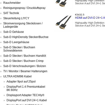
Highquality High Definitio
Rauchmelder
Stecker A auf DVI 24+1 St
Reinigungsspray / Druckluftspray
SAT Technik
K5432.5
HDMI auf DVI-D 24+1 A
Steuerleitung LIYCY
Highquality High Definitio
Stromversorgung Steckdosen /
Stecker A auf DVI 24+1 St
Ladegeräte
Sub-D Gehäuse
Sub-D HighDensity Stecker/Buchse
Sub-D Leergehäuse
Sub-D Stecker / Buchsen
Schneidklemm
Sub-D Stecker / Buchsen Handlöt
Sub-D Stecker / Buchsen Crimp
Sub-D Verschraubungen / Bolzen
TV / Monitor / Beamer Halterungen
ULTRA HDMI96 Kabel
Adapter 9pol auf 25pol
DisplayPort 1.4 Premiumkabel
8K 60Hz
Displayport Adapter TECHly®
DisplayPort auf DVI 24+1 Kabel