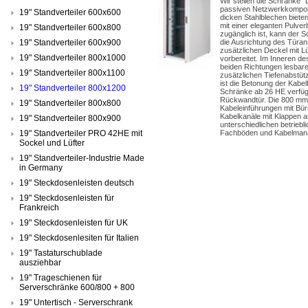
Wir stellen die Schränke "
passiven Netzwerkkompone
19" Standverteiler 600x600
dicken Stahlblechen bieten
mit einer eleganten Pulv
19" Standverteiler 600x800
zugänglich ist, kann der S
19" Standverteiler 600x900
die Ausrichtung des Türan
zusätzlichen Deckel mit Lü
19" Standverteiler 800x1000
vorbereitet. Im Inneren de
beiden Richtungen lesbare
19" Standverteiler 800x1100
zusätzlichen Tiefenabstütz
ist die Betonung der Kabe
19" Standverteiler 800x1200
Schränke ab 26 HE verfüge
Rückwandtür. Die 800 mm b
19" Standverteiler 800x800
Kabeleinführungen mit Bür
Kabelkanäle mit Klappen a
19" Standverteiler 800x900
unterschiedlichen betriebl
19" Standverteiler PRO 42HE mit
Fachböden und Kabelmanag
Sockel und Lüfter
19" Standverteiler-Industrie Made
in Germany
19" Steckdosenleisten deutsch
19" Steckdosenleisten für
Frankreich
19" Steckdosenleisten für UK
19" Steckdosenlesiten für Italien
19" Tastaturschublade
ausziehbar
19" Trageschienen für
Serverschränke 600/800 + 800
19" Untertisch - Serverschrank