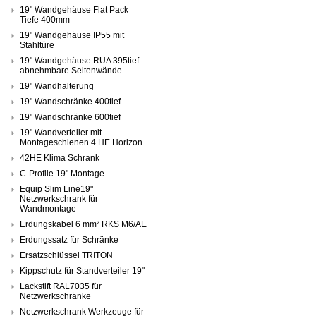
19" Wandgehäuse Flat Pack
Tiefe 400mm
19" Wandgehäuse IP55 mit
Stahltüre
19" Wandgehäuse RUA 395tief
abnehmbare Seitenwände
19" Wandhalterung
19" Wandschränke 400tief
19" Wandschränke 600tief
19" Wandverteiler mit
Montageschienen 4 HE Horizon
42HE Klima Schrank
C-Profile 19" Montage
Equip Slim Line19"
Netzwerkschrank für
Wandmontage
Erdungskabel 6 mm² RKS M6/AE
Erdungssatz für Schränke
Ersatzschlüssel TRITON
Kippschutz für Standverteiler 19"
Lackstift RAL7035 für
Netzwerkschränke
Netzwerkschrank Werkzeuge für