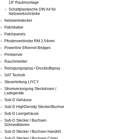
19" Rackmontage
Schaltplantasche DIN A4 für
Netzwerkschränke
Netzwerkstecker
Patchkabel
Patchpanels
Pfostenverbinder RM 2,54mm
Powerline Ethernet Bridges
Printserver
Rauchmelder
Reinigungsspray / Druckluftspray
SAT Technik
Steuerleitung LIYCY
Stromversorgung Steckdosen /
Ladegeräte
Sub-D Gehäuse
Sub-D HighDensity Stecker/Buchse
Sub-D Leergehäuse
Sub-D Stecker / Buchsen
Schneidklemm
Sub-D Stecker / Buchsen Handlöt
Sub-D Stecker / Buchsen Crimp