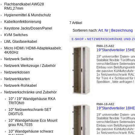
Flachbandkabel AWG28
RM1,27mm
Hygienemittel & Mundschutz
Kabelkonfektionierung
7 Artikel
Keystone Jacks/Dosen/Panel
Sortieren nach:
Art. Nr
|
Bezeichnung
KVM Switches
E-SHOP
›
NETZWERKSCHRÄNKE UND Z
LWL Glasfaserkabel
RMA-15-A82
Micro HDMI / HDMI-Adaptekaabelr,
19"Standverteiler 15
4K/60Hz
19" universeller Daten- u
Netzwerk Switche
Stabilität flexible Türöf
verschließbare Seitenwänd
Netzwerk Werkzeuge / Zubehör
Einbau von Belüftungseinh
die passive Kühlluftzufuhr
Netzwerkdosen
1x Netzwerkschrank RAL70
für Türe 4 x Schlüssel fü
Netzwerkkarten
Spedition , bitte anfragen !
Netzwerk-Rohkabel
Netzwerkschränke und Zubehör
10" / 19" Wandgehäuse RKA
TRITON®
RMA-18-A82
19"Standverteiler 18
10" Netzwerkschrank-SET
DIGITUS
19" universeller Daten- u
Stabilität flexible Türöf
10" Wandgehäuse Eco Mount
verschließbare Seitenwänd
grau RAL7035
Einbau von Belüftungseinh
die passive Kühlluftzufuhr
10" Wandgehäuse schwarz
1x Netzwerkschrank RAL70