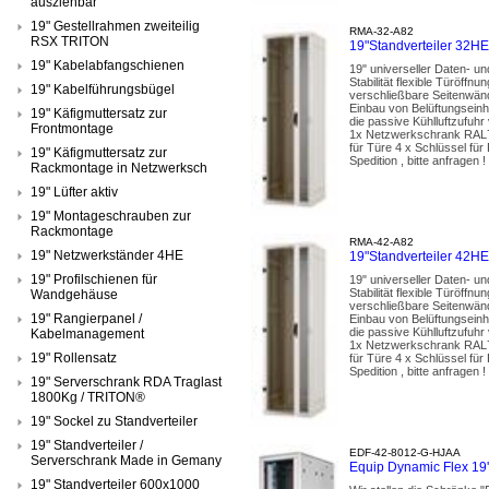
ausziehbar
19" Gestellrahmen zweiteilig
RMA-32-A82
RSX TRITON
19"Standverteiler 32
19" Kabelabfangschienen
19" universeller Daten- u
Stabilität flexible Türöf
19" Kabelführungsbügel
verschließbare Seitenwänd
Einbau von Belüftungseinh
19" Käfigmuttersatz zur
die passive Kühlluftzufuhr
Frontmontage
1x Netzwerkschrank RAL70
für Türe 4 x Schlüssel fü
19" Käfigmuttersatz zur
Spedition , bitte anfragen !
Rackmontage in Netzwerksch
19" Lüfter aktiv
19" Montageschrauben zur
Rackmontage
RMA-42-A82
19" Netzwerkständer 4HE
19"Standverteiler 42
19" Profilschienen für
19" universeller Daten- u
Stabilität flexible Türöf
Wandgehäuse
verschließbare Seitenwänd
19" Rangierpanel /
Einbau von Belüftungseinh
die passive Kühlluftzufuhr
Kabelmanagement
1x Netzwerkschrank RAL70
19" Rollensatz
für Türe 4 x Schlüssel fü
Spedition , bitte anfragen !
19" Serverschrank RDA Traglast
1800Kg / TRITON®
19" Sockel zu Standverteiler
19" Standverteiler /
EDF-42-8012-G-HJAA
Serverschrank Made in Gemany
Equip Dynamic Flex 1
19" Standverteiler 600x1000