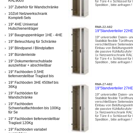
RAL9005
für Türe 4 x Schlüssel fü
Spedition , bitte anfragen !
10" Zubehör für Wandschränke
10Zoll Netzwerkschrank
Komplett-Sets
19" 4HE Universal
RMA-22-A82
Hutschienenträger
19"Standverteiler 22
19" Baugruppenträger 1HE - 4HE
19" universeller Daten- u
Stabilität flexible Türöf
19" Beleuchtung für Schränke
verschließbare Seitenwänd
19" Blindpanel / Blindplatten
Einbau von Belüftungseinh
die passive Kühlluftzufuhr
19" Bürstenleiste
1x Netzwerkschrank RAL70
für Türe 4 x Schlüssel fü
19" Dokumentenschublade
Spedition , bitte anfragen !
ausziehbar + abschließbar
19" Fachboden 0,5HE
tiefenverstellbar Traglast bis
19" Fachboden 3HE 450tief bis
RMA-27-A82
36Kg
19"Standverteiler 27
19" Fachböden für
19" universeller Daten- u
Wandschränke
Stabilität flexible Türöf
verschließbare Seitenwänd
19" Fachboden
Einbau von Belüftungseinh
Schwerlastfachboden bis 100Kg
die passive Kühlluftzufuhr
für Se
1x Netzwerkschrank RAL70
für Türe 4 x Schlüssel fü
19" Fachboden tiefenverstellbar
Spedition , bitte anfragen !
Traglast 120Kg
19" Fachboden variabel