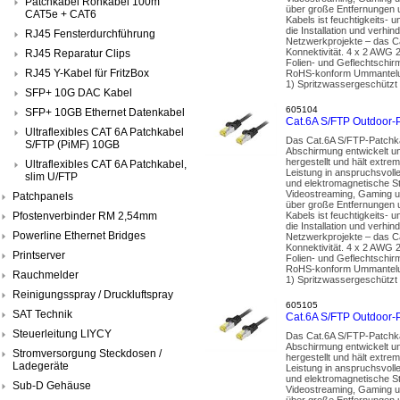
Patchkabel Rohkabel 100m
über große Entfernungen u
CAT5e + CAT6
Kabels ist feuchtigkeits- 
die Installation und ver
RJ45 Fensterdurchführung
Netzwerkprojekte – das Ca
Konnektivität. 4 x 2 AWG 
RJ45 Reparatur Clips
Folien- und Geflechtschir
RJ45 Y-Kabel für FritzBox
RoHS-konform Ummantelun
1) Spritzwassergeschützt 
SFP+ 10G DAC Kabel
605104
SFP+ 10GB Ethernet Datenkabel
Cat.6A S/FTP Outdoor-
Ultraflexibles CAT 6A Patchkabel
Das Cat.6A S/FTP-Patchka
S/FTP (PiMF) 10GB
Abschirmung entwickelt un
hergestellt und hält extr
Ultraflexibles CAT 6A Patchkabel,
Leistung in anspruchsvoll
slim U/FTP
und elektromagnetische St
Videostreaming, Gaming u
Patchpanels
über große Entfernungen u
Pfostenverbinder RM 2,54mm
Kabels ist feuchtigkeits- 
die Installation und ver
Powerline Ethernet Bridges
Netzwerkprojekte – das Ca
Konnektivität. 4 x 2 AWG 
Printserver
Folien- und Geflechtschir
RoHS-konform Ummantelun
Rauchmelder
1) Spritzwassergeschützt 
Reinigungsspray / Druckluftspray
605105
SAT Technik
Cat.6A S/FTP Outdoor-
Steuerleitung LIYCY
Das Cat.6A S/FTP-Patchka
Abschirmung entwickelt un
Stromversorgung Steckdosen /
hergestellt und hält extr
Ladegeräte
Leistung in anspruchsvoll
und elektromagnetische St
Sub-D Gehäuse
Videostreaming, Gaming u
über große Entfernungen u