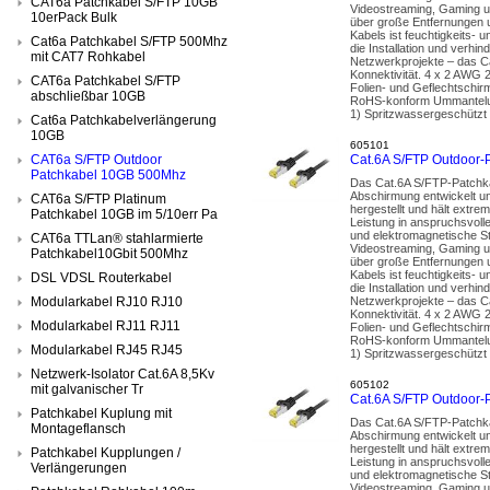
CAT6a Patchkabel S/FTP 10GB
Videostreaming, Gaming u
10erPack Bulk
über große Entfernungen u
Kabels ist feuchtigkeits- 
Cat6a Patchkabel S/FTP 500Mhz
die Installation und ver
mit CAT7 Rohkabel
Netzwerkprojekte – das Ca
Konnektivität. 4 x 2 AWG 
CAT6a Patchkabel S/FTP
Folien- und Geflechtschir
abschließbar 10GB
RoHS-konform Ummantelun
1) Spritzwassergeschützt 
Cat6a Patchkabelverlängerung
10GB
605101
CAT6a S/FTP Outdoor
Cat.6A S/FTP Outdoor-
Patchkabel 10GB 500Mhz
Das Cat.6A S/FTP-Patchka
Abschirmung entwickelt un
CAT6a S/FTP Platinum
hergestellt und hält extr
Patchkabel 10GB im 5/10err Pa
Leistung in anspruchsvoll
und elektromagnetische St
CAT6a TTLan® stahlarmierte
Videostreaming, Gaming u
Patchkabel10Gbit 500Mhz
über große Entfernungen u
Kabels ist feuchtigkeits- 
DSL VDSL Routerkabel
die Installation und ver
Modularkabel RJ10 RJ10
Netzwerkprojekte – das Ca
Konnektivität. 4 x 2 AWG 
Modularkabel RJ11 RJ11
Folien- und Geflechtschir
RoHS-konform Ummantelun
Modularkabel RJ45 RJ45
1) Spritzwassergeschützt 
Netzwerk-Isolator Cat.6A 8,5Kv
605102
mit galvanischer Tr
Cat.6A S/FTP Outdoor-
Patchkabel Kuplung mit
Das Cat.6A S/FTP-Patchka
Montageflansch
Abschirmung entwickelt un
hergestellt und hält extr
Patchkabel Kupplungen /
Leistung in anspruchsvoll
Verlängerungen
und elektromagnetische St
Videostreaming, Gaming u