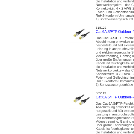
die Installation und ver
Netzwerkprojekte – das Ca
Konnektivität. 4 x 2 AWG 
Folien- und Geflechtschir
RoHS-konform Ummantelun
1) Spritzwassergeschützt 
615122
Cat.6A S/FTP Outdoor-
Das Cat.6A S/FTP-Patchka
Abschirmung entwickelt un
hergestellt und hält extr
Leistung in anspruchsvoll
und elektromagnetische St
Videostreaming, Gaming u
über große Entfernungen u
Kabels ist feuchtigkeits- 
die Installation und ver
Netzwerkprojekte – das Ca
Konnektivität. 4 x 2 AWG 
Folien- und Geflechtschir
RoHS-konform Ummantelun
1) Spritzwassergeschützt 
605113
Cat.6A S/FTP Outdoor-
Das Cat.6A S/FTP-Patchka
Abschirmung entwickelt un
hergestellt und hält extr
Leistung in anspruchsvoll
und elektromagnetische St
Videostreaming, Gaming u
über große Entfernungen u
Kabels ist feuchtigkeits- 
die Installation und ver