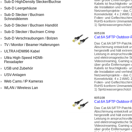
Sub-D HighDensity Stecker/Buchse
Kabels ist feuchtigkeits- 
die Installation und ver
Sub-D Leergehäuse
Netzwerkprojekte – das Ca
Konnektivität. 4 x 2 AWG 
Sub-D Stecker / Buchsen
Folien- und Geflechtschir
Schneidklemm
RoHS-konform Ummantelun
1) Spritzwassergeschützt 
Sub-D Stecker / Buchsen Handlöt
Sub-D Stecker / Buchsen Crimp
605106
Cat.6A S/FTP Outdoor-
Sub-D Verschraubungen / Bolzen
Das Cat.6A S/FTP-Patchka
TV / Monitor / Beamer Halterungen
Abschirmung entwickelt un
hergestellt und hält extr
ULTRA HDMI96 Kabel
Leistung in anspruchsvoll
Ultra High-Speed HDMI-
und elektromagnetische St
Videostreaming, Gaming u
Flexadapter
über große Entfernungen u
USB und Zubehör
Kabels ist feuchtigkeits- 
die Installation und ver
USV-Anlagen
Netzwerkprojekte – das Ca
Konnektivität. 4 x 2 AWG 
Web Cams / IP Kameras
Folien- und Geflechtschir
RoHS-konform Ummantelun
WLAN / Wireless Lan
1) Spritzwassergeschützt 
605108
Cat.6A S/FTP Outdoor-
Das Cat.6A S/FTP-Patchka
Abschirmung entwickelt un
hergestellt und hält extr
Leistung in anspruchsvoll
und elektromagnetische St
Videostreaming, Gaming u
über große Entfernungen u