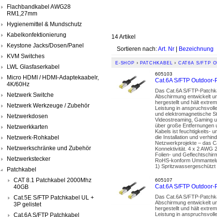
Flachbandkabel AWG28
RM1,27mm
Hygienemittel & Mundschutz
Kabelkonfektionierung
14 Artikel
Keystone Jacks/Dosen/Panel
Sortieren nach:
Art. Nr
|
Bezeichnung
KVM Switches
E-SHOP
›
PATCHKABEL
›
CAT6A S/FTP 
LWL Glasfaserkabel
605103
Micro HDMI / HDMI-Adaptekaabelr,
Cat.6A S/FTP Outdoor-
4K/60Hz
Das Cat.6A S/FTP-Patchka
Netzwerk Switche
Abschirmung entwickelt un
hergestellt und hält extr
Netzwerk Werkzeuge / Zubehör
Leistung in anspruchsvoll
und elektromagnetische St
Netzwerkdosen
Videostreaming, Gaming u
über große Entfernungen u
Netzwerkkarten
Kabels ist feuchtigkeits- 
Netzwerk-Rohkabel
die Installation und ver
Netzwerkprojekte – das Ca
Netzwerkschränke und Zubehör
Konnektivität. 4 x 2 AWG 
Folien- und Geflechtschir
Netzwerkstecker
RoHS-konform Ummantelun
1) Spritzwassergeschützt 
Patchkabel
CAT 8.1 Patchkabel 2000Mhz
605107
Cat.6A S/FTP Outdoor-
40GB
Das Cat.6A S/FTP-Patchka
Cat.5E S/FTP Patchkabel UL +
Abschirmung entwickelt un
3P gelistet
hergestellt und hält extr
Leistung in anspruchsvoll
Cat.6A S/FTP Patchkabel