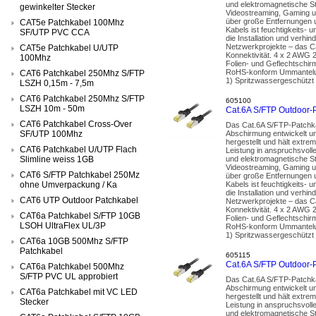
und elektromagnetische St
gewinkelter Stecker
Videostreaming, Gaming u
über große Entfernungen u
CAT5e Patchkabel 100Mhz
Kabels ist feuchtigkeits- 
SF/UTP PVC CCA
die Installation und ver
Netzwerkprojekte – das Ca
CAT5e Patchkabel U/UTP
Konnektivität. 4 x 2 AWG 
100Mhz
Folien- und Geflechtschir
RoHS-konform Ummantelun
CAT6 Patchkabel 250Mhz S/FTP
1) Spritzwassergeschützt 
LSZH 0,15m - 7,5m
CAT6 Patchkabel 250Mhz S/FTP
605100
LSZH 10m - 50m
Cat.6A S/FTP Outdoor-
CAT6 Patchkabel Cross-Over
Das Cat.6A S/FTP-Patchka
SF/UTP 100Mhz
Abschirmung entwickelt un
hergestellt und hält extr
CAT6 Patchkabel U/UTP Flach
Leistung in anspruchsvoll
Slimline weiss 1GB
und elektromagnetische St
Videostreaming, Gaming u
CAT6 S/FTP Patchkabel 250Mz
über große Entfernungen u
ohne Umverpackung / Ka
Kabels ist feuchtigkeits- 
die Installation und ver
CAT6 UTP Outdoor Patchkabel
Netzwerkprojekte – das Ca
Konnektivität. 4 x 2 AWG 
CAT6a Patchkabel S/FTP 10GB
Folien- und Geflechtschir
LSOH UltraFlex UL/3P
RoHS-konform Ummantelun
1) Spritzwassergeschützt 
CAT6a 10GB 500Mhz S/FTP
Patchkabel
605115
Cat.6A S/FTP Outdoor-
CAT6a Patchkabel 500Mhz
S/FTP PVC UL approbiert
Das Cat.6A S/FTP-Patchka
Abschirmung entwickelt un
CAT6a Patchkabel mit VC LED
hergestellt und hält extr
Stecker
Leistung in anspruchsvoll
und elektromagnetische St