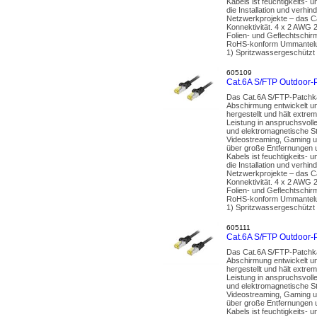
Kabels ist feuchtigkeits- 
die Installation und ver
Netzwerkprojekte – das Ca
Konnektivität. 4 x 2 AWG 
Folien- und Geflechtschir
RoHS-konform Ummantelun
1) Spritzwassergeschützt 
605109
Cat.6A S/FTP Outdoor-
Das Cat.6A S/FTP-Patchka
Abschirmung entwickelt un
hergestellt und hält extr
Leistung in anspruchsvoll
und elektromagnetische St
Videostreaming, Gaming u
über große Entfernungen u
Kabels ist feuchtigkeits- 
die Installation und ver
Netzwerkprojekte – das Ca
Konnektivität. 4 x 2 AWG 
Folien- und Geflechtschir
RoHS-konform Ummantelun
1) Spritzwassergeschützt 
605111
Cat.6A S/FTP Outdoor-
Das Cat.6A S/FTP-Patchka
Abschirmung entwickelt un
hergestellt und hält extr
Leistung in anspruchsvoll
und elektromagnetische St
Videostreaming, Gaming u
über große Entfernungen u
Kabels ist feuchtigkeits- 