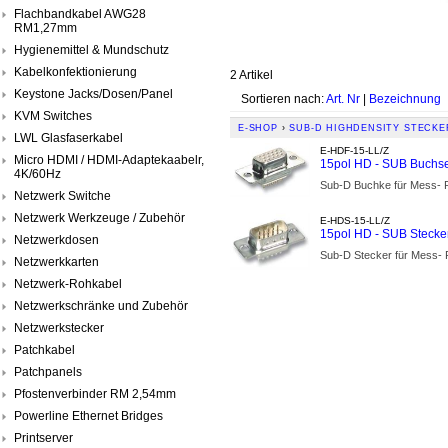
Flachbandkabel AWG28
RM1,27mm
Hygienemittel & Mundschutz
Kabelkonfektionierung
2 Artikel
Keystone Jacks/Dosen/Panel
Sortieren nach:
Art. Nr
|
Bezeichnung
KVM Switches
E-SHOP
›
SUB-D HIGHDENSITY STECK
LWL Glasfaserkabel
E-HDF-15-LL/Z
Micro HDMI / HDMI-Adaptekaabelr,
15pol HD - SUB Buchse 
4K/60Hz
Sub-D Buchke für Mess- Re
Netzwerk Switche
Netzwerk Werkzeuge / Zubehör
E-HDS-15-LL/Z
15pol HD - SUB Stecker 
Netzwerkdosen
Sub-D Stecker für Mess- R
Netzwerkkarten
Netzwerk-Rohkabel
Netzwerkschränke und Zubehör
Netzwerkstecker
Patchkabel
Patchpanels
Pfostenverbinder RM 2,54mm
Powerline Ethernet Bridges
Printserver