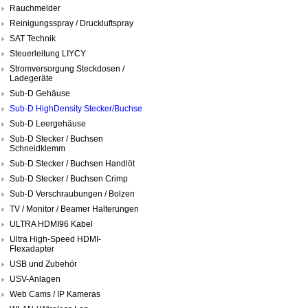
Rauchmelder
Reinigungsspray / Druckluftspray
SAT Technik
Steuerleitung LIYCY
Stromversorgung Steckdosen /
Ladegeräte
Sub-D Gehäuse
Sub-D HighDensity Stecker/Buchse
Sub-D Leergehäuse
Sub-D Stecker / Buchsen
Schneidklemm
Sub-D Stecker / Buchsen Handlöt
Sub-D Stecker / Buchsen Crimp
Sub-D Verschraubungen / Bolzen
TV / Monitor / Beamer Halterungen
ULTRA HDMI96 Kabel
Ultra High-Speed HDMI-
Flexadapter
USB und Zubehör
USV-Anlagen
Web Cams / IP Kameras