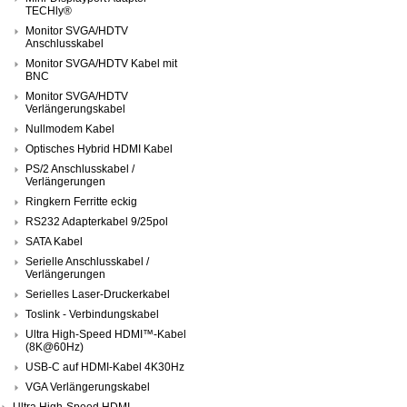
TECHly®
Monitor SVGA/HDTV
Anschlusskabel
Monitor SVGA/HDTV Kabel mit
BNC
Monitor SVGA/HDTV
Verlängerungskabel
Nullmodem Kabel
Optisches Hybrid HDMI Kabel
PS/2 Anschlusskabel /
Verlängerungen
Ringkern Ferritte eckig
RS232 Adapterkabel 9/25pol
SATA Kabel
Serielle Anschlusskabel /
Verlängerungen
Serielles Laser-Druckerkabel
Toslink - Verbindungskabel
Ultra High-Speed HDMI™-Kabel
(8K@60Hz)
USB-C auf HDMI-Kabel 4K30Hz
VGA Verlängerungskabel
Ultra High-Speed HDMI-