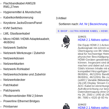
Flachbandkabel AWG28
RM1,27mm
Hygienemittel & Mundschutz
Kabelkonfektionierung
3 Artikel
Keystone Jacks/Dosen/Panel
Sortieren nach:
Art. Nr
|
Bezeichnung
KVM Switches
E-SHOP
›
ULTRA HDMI96 KABEL
›
HDMI 
LWL Glasfaserkabel
119421
Micro HDMI / HDMI-Adaptekaabelr,
HDMI 2.1 Aktives opti
4K/60Hz
Die Equip HDMI 2.1 Active
Netzwerk Switche
Audiosignale mit extrem s
Übertragung von 8K-Videos
Netzwerk Werkzeuge / Zubehör
ideal für hochwertige Hei
physischer Beschädigung u
Netzwerkdosen
HDMI-Geräten gewährleist
können. Insgesamt sind di
Netzwerkkarten
machen und dabei auf zuv
Gbit/s können Inhalte mit
Netzwerk-Rohkabel
kompatibel Hinzugefügter 
Netzwerkschränke und Zubehör
8K/60Hz, 4K/120Hz Bandbr
8K/60Hz, 4K/120Hz Bis z
Netzwerkstecker
(eARC) Variable Bildwied
(ALLM) Display Stream Co
Patchkabel
AOC-Kabel ist einrichtungs
Aufrollvorrichtung zur b
Patchpanels
Datenübertragung ohne D
Hz 2K: 2560 x 1440 @ 24
Pfostenverbinder RM 2,54mm
8K: 7680 x 4320 @ 60 Hz
Powerline Ethernet Bridges
119422
Printserver
HDMI 2.1 Aktives opti