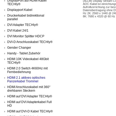
DisplayPort auf HDMI Kabel
(ALLM) Display Stream Co
TECHly®
AOC-Kabel ist einrichtungs
Aufrollvorrichtung zur b
Displayport Kabel
Datenübertragung ohne D
Hz 2K: 2560 x 1440 @ 24
Druckerkabel bidirektional
8K: 7680 x 4320 @ 60 Hz
parallel
DVI Adapter TECHly®
DVI Kabel 24/1
DVI Monitor Splitter HDCP
DVI-D Anschlusskabel TECHly®
Gender Changer
Handy - Tablet Zubehör
HDMI 10K Videokabel 48Gbit
TECHly®
HDMI 2.0 Switch 4K60Hz mit
Fernbediehnung
HDMI 2.1 aktives optisches
Panzerkabel Trommel
HDMI Anschlusskabel mit 360°
drehbaren Steckern
HDMI auf DVI Adapter TECHly®
HDMI auf DVI Adapterkabel Full
HD
HDMI auf DVI-D Kabel TECHly®