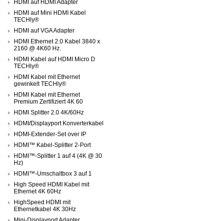
HDMI auf HDMI Adapter
HDMI auf Mini HDMI Kabel
TECHly®
HDMI auf VGA Adapter
HDMI Ethernet 2.0 Kabel 3840 x
2160 @ 4K60 Hz.
HDMI Kabel auf HDMI Micro D
TECHly®
HDMI Kabel mit Ethernet
gewinkelt TECHly®
HDMI Kabel mit Ethernet
Premium Zertifiziert 4K 60
HDMI Splitter 2.0 4K/60Hz
HDMI/Displayport Konverterkabel
HDMI-Extender-Set over IP
HDMI™ Kabel-Splitter 2-Port
HDMI™-Splitter 1 auf 4 (4K @ 30
Hz)
HDMI™-Umschaltbox 3 auf 1
High Speed HDMI Kabel mit
Ethernet 4K 60Hz
HighSpeed HDMI mit
Ethernetkabel 4K 30Hz
Mini-Displayport Adapter