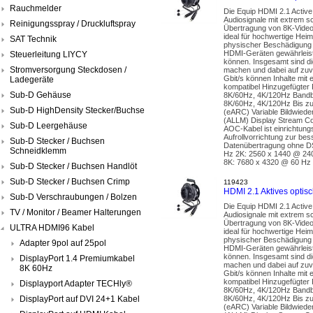
Rauchmelder
Die Equip HDMI 2.1 Active
Audiosignale mit extrem s
Reinigungsspray / Druckluftspray
Übertragung von 8K-Videos
ideal für hochwertige Hei
SAT Technik
physischer Beschädigung u
HDMI-Geräten gewährleist
Steuerleitung LIYCY
können. Insgesamt sind di
Stromversorgung Steckdosen /
machen und dabei auf zuv
Gbit/s können Inhalte mit
Ladegeräte
kompatibel Hinzugefügter 
Sub-D Gehäuse
8K/60Hz, 4K/120Hz Bandbr
8K/60Hz, 4K/120Hz Bis z
Sub-D HighDensity Stecker/Buchse
(eARC) Variable Bildwied
(ALLM) Display Stream Co
Sub-D Leergehäuse
AOC-Kabel ist einrichtungs
Aufrollvorrichtung zur b
Sub-D Stecker / Buchsen
Datenübertragung ohne D
Schneidklemm
Hz 2K: 2560 x 1440 @ 24
8K: 7680 x 4320 @ 60 Hz
Sub-D Stecker / Buchsen Handlöt
Sub-D Stecker / Buchsen Crimp
119423
HDMI 2.1 Aktives opti
Sub-D Verschraubungen / Bolzen
Die Equip HDMI 2.1 Active
TV / Monitor / Beamer Halterungen
Audiosignale mit extrem s
Übertragung von 8K-Videos
ULTRA HDMI96 Kabel
ideal für hochwertige Hei
physischer Beschädigung u
Adapter 9pol auf 25pol
HDMI-Geräten gewährleist
können. Insgesamt sind di
DisplayPort 1.4 Premiumkabel
machen und dabei auf zuv
8K 60Hz
Gbit/s können Inhalte mit
kompatibel Hinzugefügter 
Displayport Adapter TECHly®
8K/60Hz, 4K/120Hz Bandbr
DisplayPort auf DVI 24+1 Kabel
8K/60Hz, 4K/120Hz Bis z
(eARC) Variable Bildwied