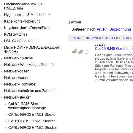
Flachbandkabel AWG28
RM1,27mm
Hygienemittel & Mundschutz
Kabelkonfektionierung
1 Artikel
Keystone Jacks/Dosen/Panel
Sortieren nach:
Art. Nr
|
Bezeichnung
KVM Switches
E-SHOP
›
NETZWERKSTECKER
›
RJ45 
LWL Glasfaserkabel
121182
Micro HDMI / HDMI-Adaptekaabelr,
Cat.6A RJ45 Geschirmte
4K/60Hz
Diese Equip-Steckverbinde
Netzwerk Switche
sie zusätzliche Isolierun
zu schützen. Diese Abschi
Netzwerk Werkzeuge / Zubehör
Stück pro Packung: Dies z
Projekte oder Installation
Netzwerkdosen
ausreichend hochwertige S
Geschirmt Für sowohl mas
Netzwerkkarten
7.5mm Verkaufseinheit: 10
Netzwerk-Rohkabel
Netzwerkschränke und Zubehör
Netzwerkstecker
Cat 8.1 RJ45-Stecker
werkzeuglose Montage
CAT5e HIROSE TM11 Stecker
CAT6 HIROSE TM21 Stecker
CAT6a HIROSE TM31 Stecker