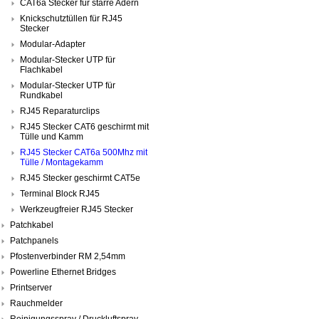
CAT6a Stecker für starre Adern
Knickschutztüllen für RJ45
Stecker
Modular-Adapter
Modular-Stecker UTP für
Flachkabel
Modular-Stecker UTP für
Rundkabel
RJ45 Reparaturclips
RJ45 Stecker CAT6 geschirmt mit
Tülle und Kamm
RJ45 Stecker CAT6a 500Mhz mit
Tülle / Montagekamm
RJ45 Stecker geschirmt CAT5e
Terminal Block RJ45
Werkzeugfreier RJ45 Stecker
Patchkabel
Patchpanels
Pfostenverbinder RM 2,54mm
Powerline Ethernet Bridges
Printserver
Rauchmelder
Reinigungsspray / Druckluftspray