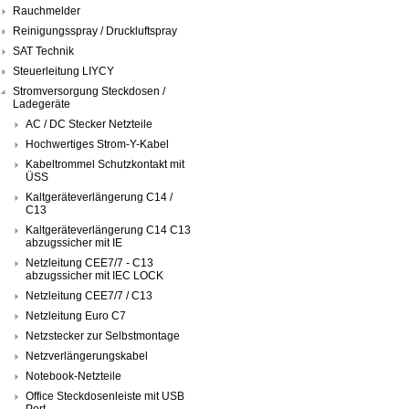
Rauchmelder
Reinigungsspray / Druckluftspray
SAT Technik
Steuerleitung LIYCY
Stromversorgung Steckdosen /
Ladegeräte
AC / DC Stecker Netzteile
Hochwertiges Strom-Y-Kabel
Kabeltrommel Schutzkontakt mit
ÜSS
Kaltgeräteverlängerung C14 /
C13
Kaltgeräteverlängerung C14 C13
abzugssicher mit IE
Netzleitung CEE7/7 - C13
abzugssicher mit IEC LOCK
Netzleitung CEE7/7 / C13
Netzleitung Euro C7
Netzstecker zur Selbstmontage
Netzverlängerungskabel
Notebook-Netzteile
Office Steckdosenleiste mit USB
Port