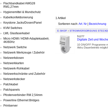
Flachbandkabel AWG28
RM1,27mm
Hygienemittel & Mundschutz
Kabelkonfektionierung
1 Artikel
Keystone Jacks/Dosen/Panel
Sortieren nach:
Art. Nr
|
Bezeichnung
KVM Switches
E-SHOP
›
STROMVERSORGUNG STECKD
LWL Glasfaserkabel
51277
Micro HDMI / HDMI-Adaptekaabelr,
Digitale Zeit und Woc
4K/60Hz
10 ON/OFF Programme mit 
Netzwerk Switche
Akku Dauerbetrieb möglich
Netzwerk Werkzeuge / Zubehör
Netzwerkdosen
Netzwerkkarten
Netzwerk-Rohkabel
Netzwerkschränke und Zubehör
Netzwerkstecker
Patchkabel
Patchpanels
Pfostenverbinder RM 2,54mm
Powerline Ethernet Bridges
Printserver