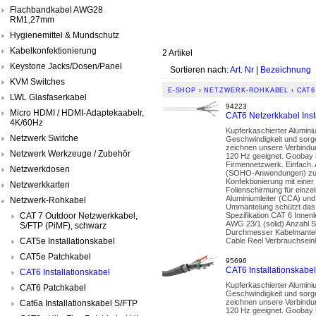
Flachbandkabel AWG28
RM1,27mm
Hygienemittel & Mundschutz
Kabelkonfektionierung
2 Artikel
Keystone Jacks/Dosen/Panel
Sortieren nach:
Art. Nr
|
Bezeichnung
KVM Switches
E-SHOP
›
NETZWERK-ROHKABEL
›
CAT6
LWL Glasfaserkabel
94223
Micro HDMI / HDMI-Adaptekaabelr,
CAT6 Netzerkkabel Ins
4K/60Hz
Kupferkaschierter Alumini
Netzwerk Switche
Geschwindigkeit und sorge
zeichnen unsere Verbindun
Netzwerk Werkzeuge / Zubehör
120 Hz geeignet. Goobay h
Firmennetzwerk. Einfach. 
Netzwerkdosen
(SOHO-Anwendungen) zur Ve
Konfektionierung mit ein
Netzwerkkarten
Folienschirmung für einze
Aluminiumleiter (CCA) und
Netzwerk-Rohkabel
Ummantelung schützt das 
CAT 7 Outdoor Netzwerkkabel,
Spezifikation CAT 6 Innen
AWG 23/1 (solid) Anzahl S
S/FTP (PiMF), schwarz
Durchmesser Kabelmantel 
CAT5e Installationskabel
Cable Reel Verbrauchsei
CAT5e Patchkabel
95696
CAT6 Installationska
CAT6 Installationskabel
Kupferkaschierter Alumini
CAT6 Patchkabel
Geschwindigkeit und sorge
zeichnen unsere Verbindun
Cat6a Installationskabel S/FTP
120 Hz geeignet. Goobay h