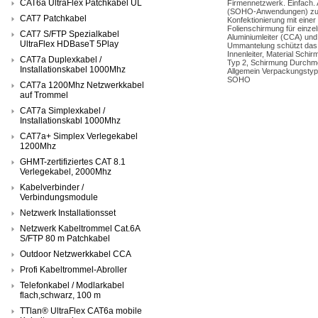
CAT6a UltraFlex Patchkabel UL
Firmennetzwerk. Einfach. 
(SOHO-Anwendungen) zur Ve
CAT7 Patchkabel
Konfektionierung mit ein
Folienschirmung für einze
CAT7 S/FTP Spezialkabel
Aluminiumleiter (CCA) und
UltraFlex HDBaseT 5Play
Ummantelung schützt das 
Innenleiter, Material Sch
CAT7a Duplexkabel /
Typ 2, Schirmung Durchme
Installationskabel 1000Mhz
Allgemein Verpackungsty
SOHO
CAT7a 1200Mhz Netzwerkkabel
auf Trommel
CAT7a Simplexkabel /
Installationskabl 1000Mhz
CAT7a+ Simplex Verlegekabel
1200Mhz
GHMT-zertifiziertes CAT 8.1
Verlegekabel, 2000Mhz
Kabelverbinder /
Verbindungsmodule
Netzwerk Installationsset
Netzwerk Kabeltrommel Cat.6A
S/FTP 80 m Patchkabel
Outdoor Netzwerkkabel CCA
Profi Kabeltrommel-Abroller
Telefonkabel / Modlarkabel
flach,schwarz, 100 m
TTlan® UltraFlex CAT6a mobile