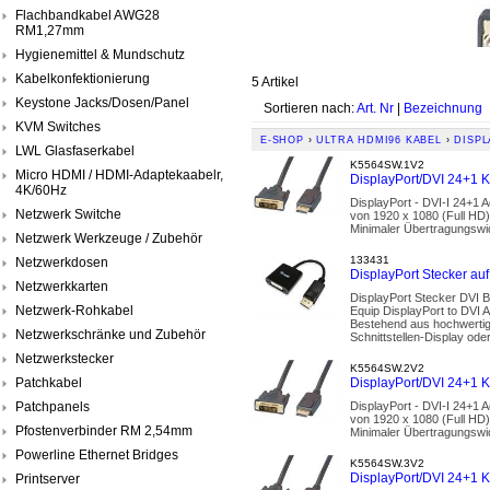
Flachbandkabel AWG28
RM1,27mm
Hygienemittel & Mundschutz
Kabelkonfektionierung
5 Artikel
Keystone Jacks/Dosen/Panel
Sortieren nach:
Art. Nr
|
Bezeichnung
KVM Switches
E-SHOP
›
ULTRA HDMI96 KABEL
›
DISPL
LWL Glasfaserkabel
K5564SW.1V2
Micro HDMI / HDMI-Adaptekaabelr,
DisplayPort/DVI 24+1 K
4K/60Hz
DisplayPort - DVI-I 24+1 A
Netzwerk Switche
von 1920 x 1080 (Full HD)
Minimaler Übertragungswi
Netzwerk Werkzeuge / Zubehör
133431
Netzwerkdosen
DisplayPort Stecker au
Netzwerkkarten
DisplayPort Stecker DVI B
Netzwerk-Rohkabel
Equip DisplayPort to DVI A
Bestehend aus hochwertige
Netzwerkschränke und Zubehör
Schnittstellen-Display ode
Netzwerkstecker
K5564SW.2V2
Patchkabel
DisplayPort/DVI 24+1 K
Patchpanels
DisplayPort - DVI-I 24+1 A
von 1920 x 1080 (Full HD)
Pfostenverbinder RM 2,54mm
Minimaler Übertragungswi
Powerline Ethernet Bridges
K5564SW.3V2
DisplayPort/DVI 24+1 K
Printserver