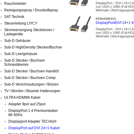
DisplayPort - DVI-I 24+1 A
Rauchmelder
von 1920 x 1080 (Full HD)
Reinigungsspray / Druckluftspray
Minimaler Übertragungswi
SAT Technik
K5564SW.5V2
DisplayPort/DVI 24+1 K
Steuerleitung LIYCY
DisplayPort - DVI-I 24+1 A
Stromversorgung Steckdosen /
von 1920 x 1080 (Full HD)
Ladegeräte
Minimaler Übertragungswi
Sub-D Gehäuse
Sub-D HighDensity Stecker/Buchse
Sub-D Leergehäuse
Sub-D Stecker / Buchsen
Schneidklemm
Sub-D Stecker / Buchsen Handlöt
Sub-D Stecker / Buchsen Crimp
Sub-D Verschraubungen / Bolzen
TV / Monitor / Beamer Halterungen
ULTRA HDMI96 Kabel
Adapter 9pol auf 25pol
DisplayPort 1.4 Premiumkabel
8K 60Hz
Displayport Adapter TECHly®
DisplayPort auf DVI 24+1 Kabel