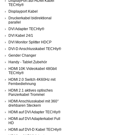
DisplayPort auf HDMI Kabel
TECHly®
Displayport Kabel
Druckerkabel bidirektional
parallel
DVI Adapter TECHly®
DVI Kabel 24/1
DVI Monitor Splitter HDCP
DVI-D Anschlusskabel TECHly®
Gender Changer
Handy - Tablet Zubehör
HDMI 10K Videokabel 48Gbit
TECHly®
HDMI 2.0 Switch 4K60Hz mit
Fernbediehnung
HDMI 2.1 aktives optisches
Panzerkabel Trommel
HDMI Anschlusskabel mit 360°
drehbaren Steckern
HDMI auf DVI Adapter TECHly®
HDMI auf DVI Adapterkabel Full
HD
HDMI auf DVI-D Kabel TECHly®