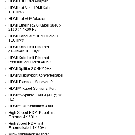
HDMI auf HDMI Adapter
HDMI auf Mini HDMI Kabel
TECHly®
HDMI auf VGA Adapter
HDMI Ethernet 2.0 Kabel 3840 x
2160 @ 4K60 Hz.
HDMI Kabel auf HDMI Micro D
TECHly®
HDMI Kabel mit Ethernet
gewinkelt TECHly®
HDMI Kabel mit Ethernet
Premium Zertifiziert 4K 60
HDMI Splitter 2.0 4K/60Hz
HDMI/Displayport Konverterkabel
HDMI-Extender-Set over IP
HDMI™ Kabel-Splitter 2-Port
HDMI™-Splitter 1 auf 4 (4K @ 30
Hz)
HDMI™-Umschaltbox 3 auf 1
High Speed HDMI Kabel mit
Ethernet 4K 60Hz
HighSpeed HDMI mit
Ethernetkabel 4K 30Hz
Mini-Displayport Adapter