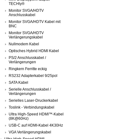
TECHly®
Monitor SVGA/HDTV
Anschlusskabel
Monitor SVGA/HDTV Kabel mit
BNC
Monitor SVGA/HDTV
Verlängerungskabel
Nullmodem Kabel
Optisches Hybrid HDMI Kabel
PS/2 Anschlusskabel /
Verlängerungen
Ringkern Ferritte eckig
RS232 Adapterkabel 9/25pol
SATA Kabel
Serielle Anschlusskabel /
Verlängerungen
Serielles Laser-Druckerkabel
Toslink - Verbindungskabel
Ultra High-Speed HDMI™-Kabel
(8K@60Hz)
USB-C auf HDMI-Kabel 4K30Hz
VGA Verlängerungskabel
Ultra High-Speed HDMI-