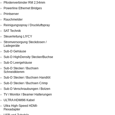
Pfostenverbinder RM 2,54mm
Powerline Ethernet Bridges
Printserver
Rauchmelder
Reinigungsspray / Druckluftspray
SAT Technik
Steuerleitung LIYCY
Stromversorgung Steckdosen /
Ladegeräte
Sub-D Gehäuse
Sub-D HighDensity Stecker/Buchse
Sub-D Leergehäuse
Sub-D Stecker / Buchsen
Schneidklemm
Sub-D Stecker / Buchsen Handlöt
Sub-D Stecker / Buchsen Crimp
Sub-D Verschraubungen / Bolzen
TV / Monitor / Beamer Halterungen
ULTRA HDMI96 Kabel
Ultra High-Speed HDMI-
Flexadapter
USB und Zubehör