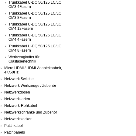
Trunkkabel U-DQ 50/125 LC/LC
OM3 4Fasern
Trunkkabel U-DQ 50/125 LC/LC
OM3 8Fasern
Trunkkabel U-DQ 50/125 LC/LC
OM4 12Fasern
Trunkkabel U-DQ 50/125 LC/LC
OM4 4Fasern
Trunkkabel U-DQ 50/125 LC/LC
OM4 8Fasern
Werkzeugkoffer für
Glasfasertechnik
Micro HDMI / HDMI-Adaptekaabelr,
4K/60Hz
Netzwerk Switche
Netzwerk Werkzeuge / Zubehör
Netzwerkdosen
Netzwerkkarten
Netzwerk-Rohkabel
Netzwerkschränke und Zubehör
Netzwerkstecker
Patchkabel
Patchpanels