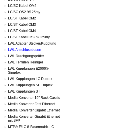
LC/SC Kabel OM5
LC/SC OS2 9/125my
LC/ST Kabel OM2
LC/ST Kabel OM3
LC/ST Kabel OM4
LC/ST Kabel OS2 9/125my
LWL Adapter Stecker/Kupplung
LWL Anschlussdosen
LWL Durchgangsprüfer
LWL Ferrulen Reiniger
LWL Kupplungen E2000®
Simplex
LWL Kupplungen LC Duplex
LWL Kupplungen SC Duplex
LWL Kupplungen ST
Media Konverter 19" Rack Cassis
Media Konverter Fast Ethernet
Media Konverter Gigabit Ethernet
Media Konverter Gigabit Ethernet
mit SFP
MTP®-F/LC 8-Fasermatrix LC