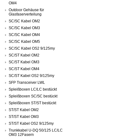
OM4
Outdoor Gehäuse für
Glasfaserverteilung
SC/SC Kabel OM2
SC/SC Kabel OM3
SC/SC Kabel OM4
SC/SC Kabel OM5
SC/SC Kabel OS2 9/125my
SC/ST Kabel OM2
SC/ST Kabel OM3
SC/ST Kabel OM4
SC/ST Kabel OS2 9/125my
SFP Transceiver LWL
Spleißboxen LC/LC bestückt
Spleißboxen SC/SC bestückt
Spleißboxen ST/ST bestückt
ST/ST Kabel OM2
ST/ST Kabel OM3
ST/ST Kabel OS2 9/125my
Trunkkabel U-DQ 50/125 LC/LC
OM3 12Fasern