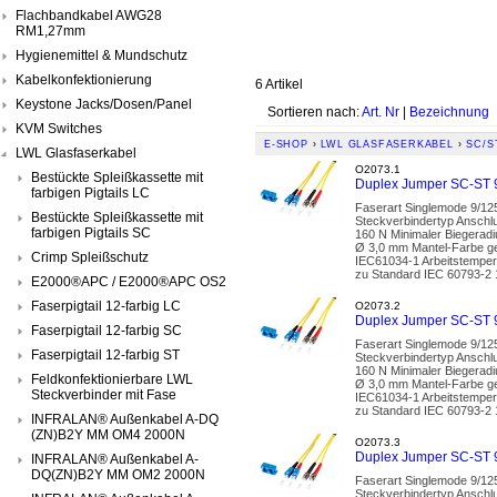
Flachbandkabel AWG28
RM1,27mm
Hygienemittel & Mundschutz
Kabelkonfektionierung
6 Artikel
Keystone Jacks/Dosen/Panel
Sortieren nach:
Art. Nr
|
Bezeichnung
KVM Switches
E-SHOP
›
LWL GLASFASERKABEL
›
SC/S
LWL Glasfaserkabel
O2073.1
Bestückte Spleißkassette mit
Duplex Jumper SC-ST 9
farbigen Pigtails LC
Faserart Singlemode 9/125
Bestückte Spleißkassette mit
Steckverbindertyp Anschl
farbigen Pigtails SC
160 N Minimaler Biegerad
Ø 3,0 mm Mantel-Farbe g
Crimp Spleißschutz
IEC61034-1 Arbeitstemper
zu Standard IEC 60793-2 1
E2000®APC / E2000®APC OS2
Faserpigtail 12-farbig LC
O2073.2
Duplex Jumper SC-ST 9
Faserpigtail 12-farbig SC
Faserart Singlemode 9/125
Faserpigtail 12-farbig ST
Steckverbindertyp Anschl
160 N Minimaler Biegerad
Feldkonfektionierbare LWL
Ø 3,0 mm Mantel-Farbe g
Steckverbinder mit Fase
IEC61034-1 Arbeitstemper
zu Standard IEC 60793-2 1
INFRALAN® Außenkabel A-DQ
(ZN)B2Y MM OM4 2000N
O2073.3
Duplex Jumper SC-ST 9
INFRALAN® Außenkabel A-
DQ(ZN)B2Y MM OM2 2000N
Faserart Singlemode 9/125
Steckverbindertyp Anschl