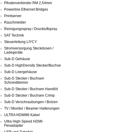
Pfostenverbinder RM 2,54mm
Powerline Ethernet Bridges
Printserver
Rauchmelder
Reinigungsspray / Druckluftspray
SAT Technik
Steuerleitung LIYCY
Stromversorgung Steckdosen /
Ladegeräte
Sub-D Gehäuse
Sub-D HighDensity Stecker/Buchse
Sub-D Leergehäuse
Sub-D Stecker / Buchsen
Schneidklemm
Sub-D Stecker / Buchsen Handlöt
Sub-D Stecker / Buchsen Crimp
Sub-D Verschraubungen / Bolzen
TV / Monitor / Beamer Halterungen
ULTRA HDMI96 Kabel
Ultra High-Speed HDMI-
Flexadapter
USB und Zubehör