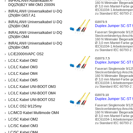
INFRALAN® Außenkabel A-
160 N Minimaler Biegerad
DQ(ZN)B2Y MM OM3 2000N
Ø 3,0 mm Mantel-Farbe g
IEC61034-1 Arbeitstemper
INRALAN® Universalkabel U-DQ
zu Standard IEC 60793-2 1
(ZN)BH G657.A1
INRALAN® Universalkabel U-DQ
O2073.5
Duplex Jumper SC-ST 9
(ZN)BH OM3
Faserart Singlemode 9/125
INRALAN® Universalkabel U-DQ
Steckverbindertyp Anschl
(ZN)BH OM4
160 N Minimaler Biegerad
Ø 3,0 mm Mantel-Farbe g
INRALAN® Universalkabel U-DQ
IEC61034-1 Arbeitstemper
(ZN)BH OM5
zu Standard IEC 60793-2 1
LC/E2000®/APC OS2
O2073.7,5
LC/LC Kabel OM2
Duplex Jumper SC-ST 9
LC/LC Kabel OM3
Faserart Singlemode 9/125
Steckverbindertyp Anschl
LC/LC Kabel OM4
160 N Minimaler Biegerad
Ø 3,0 mm Mantel-Farbe g
LC/LC Kabel OM5
IEC61034-1 Arbeitstemper
LC/LC Kabel UNI-BOOT OM3
zu Standard IEC 60793-2 1
LC/LC Kabel UNI-BOOT OM4
O2073.10
Duplex Jumper SC-ST 9
LC/LC Kabel UNI-BOOT OS2
Faserart Singlemode 9/125
LC/LC OS2 9/125my
Steckverbindertyp Anschl
160 N Minimaler Biegerad
LC/MCD Kabel Multimode OM4
Ø 3,0 mm Mantel-Farbe g
LC/SC Kabel OM2
IEC61034-1 Arbeitstemper
zu Standard IEC 60793-2 1
LC/SC Kabel OM3
LC/SC Kabel OM4