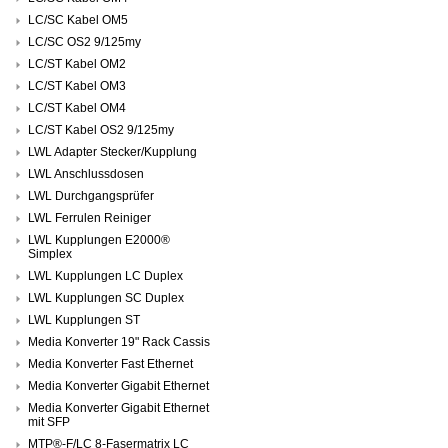
LC/SC Kabel OM5
LC/SC OS2 9/125my
LC/ST Kabel OM2
LC/ST Kabel OM3
LC/ST Kabel OM4
LC/ST Kabel OS2 9/125my
LWL Adapter Stecker/Kupplung
LWL Anschlussdosen
LWL Durchgangsprüfer
LWL Ferrulen Reiniger
LWL Kupplungen E2000®
Simplex
LWL Kupplungen LC Duplex
LWL Kupplungen SC Duplex
LWL Kupplungen ST
Media Konverter 19" Rack Cassis
Media Konverter Fast Ethernet
Media Konverter Gigabit Ethernet
Media Konverter Gigabit Ethernet
mit SFP
MTP®-F/LC 8-Fasermatrix LC