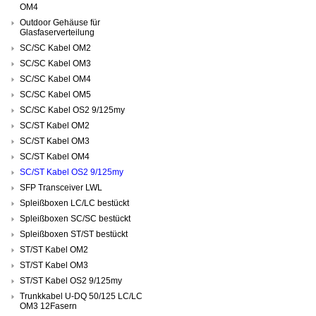
OM4
Outdoor Gehäuse für
Glasfaserverteilung
SC/SC Kabel OM2
SC/SC Kabel OM3
SC/SC Kabel OM4
SC/SC Kabel OM5
SC/SC Kabel OS2 9/125my
SC/ST Kabel OM2
SC/ST Kabel OM3
SC/ST Kabel OM4
SC/ST Kabel OS2 9/125my
SFP Transceiver LWL
Spleißboxen LC/LC bestückt
Spleißboxen SC/SC bestückt
Spleißboxen ST/ST bestückt
ST/ST Kabel OM2
ST/ST Kabel OM3
ST/ST Kabel OS2 9/125my
Trunkkabel U-DQ 50/125 LC/LC
OM3 12Fasern