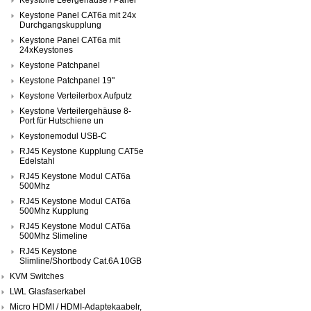
Keystone Panel CAT6a mit 24x
Durchgangskupplung
Keystone Panel CAT6a mit
24xKeystones
Keystone Patchpanel
Keystone Patchpanel 19"
Keystone Verteilerbox Aufputz
Keystone Verteilergehäuse 8-
Port für Hutschiene un
Keystonemodul USB-C
RJ45 Keystone Kupplung CAT5e
Edelstahl
RJ45 Keystone Modul CAT6a
500Mhz
RJ45 Keystone Modul CAT6a
500Mhz Kupplung
RJ45 Keystone Modul CAT6a
500Mhz Slimeline
RJ45 Keystone
Slimline/Shortbody Cat.6A 10GB
KVM Switches
LWL Glasfaserkabel
Micro HDMI / HDMI-Adaptekaabelr,