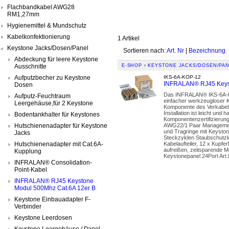
Flachbandkabel AWG28
RM1,27mm
Hygienemittel & Mundschutz
Kabelkonfektionierung
1 Artikel
Keystone Jacks/Dosen/Panel
Sortieren nach:
Art. Nr
|
Bezeichnung
Abdeckung für leere Keystone
Ausschnitte
E-SHOP
›
KEYSTONE JACKS/DOSEN/PA
Aufputzbecher zu Keystone
IKS-6A-KOP-12
INFRALAN® RJ45 Keyst
Dosen
Das INFRALAN® IKS-6A-KOP
Aufputz-Feuchtraum
einfacher werkzeugloser Ko
Leergehäuse,für 2 Keystone
Komponente des Verkabelu
Installation ist leicht u
Bodentankhalter für Keystones
Komponentenzertifizierun
Hutschienenadapter für Keystone
AWG22/1 Paar Management 
und Tragringe mit Keysto
Jacks
Steckzyklen Staubschutzk
Hutschienenadapter mit Cat.6A-
Kabelaufteiler, 12 x Kupf
aufreißen, zeitsparende 
Kupplung
Keystonepanel 24Port Art.
INFRALAN® Consolidation-
Point-Kabel
INFRALAN® RJ45 Keystone
Modul 500Mhz Cat.6A 12er B
Keystone Einbauadapter F-
Verbinder
Keystone Leerdosen
Keystone Leergehäuse / Panel