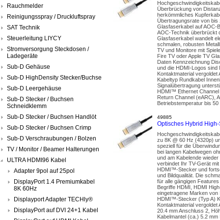
Hochgeschwindigkeitskabe
Rauchmelder
Überbrückung von Distanze
herkömmliches Kupferkabe
Reinigungsspray / Druckluftspray
Übertragungsrate von bis
Glasfaserkabel auf AOC-Ba
SAT Technik
AOC-Technik überbrückt de
Steuerleitung LIYCY
Glasfaserkabel wandelt ele
schmalen, robusten Metal
Stromversorgung Steckdosen /
TV und Monitore mit Spie
Ladegeräte
Fire TV oder Apple TV Gla
Daten Kennzeichnung Disc
Sub-D Gehäuse
und die HDMI-Logos sind 
Kontaktmaterial vergolde
Sub-D HighDensity Stecker/Buchse
Kabeltyp Rundkabel Innenle
Signalübertragung unters
Sub-D Leergehäuse
HDMI™ Ethernet Channel (
Return Channel (eARC), A
Sub-D Stecker / Buchsen
Betriebstemperatur bis 5
Schneidklemm
Sub-D Stecker / Buchsen Handlöt
49885
Optisches Hybrid High
Sub-D Stecker / Buchsen Crimp
Hochgeschwindigkeitskabe
Sub-D Verschraubungen / Bolzen
zu 8K @ 60 Hz (4320p) un
speziell für die Überwindu
TV / Monitor / Beamer Halterungen
bei langen Kabelwegen ohn
und am Kabelende wieder i
ULTRA HDMI96 Kabel
verbindet Ihr TV-Gerät mit
HDMI™-Stecker und fortsch
Adapter 9pol auf 25pol
und Bildqualität. Die sch
DisplayPort 1.4 Premiumkabel
für alle gängigen Featur
Begriffe HDMI, HDMI High
8K 60Hz
eingetragene Marken von 
Displayport Adapter TECHly®
HDMI™-Stecker (Typ A) Kn
Kontaktmaterial vergolde
DisplayPort auf DVI 24+1 Kabel
20.4 mm Anschluss 2, Höhe
Kabelmantel (ca.) 5.2 mm 