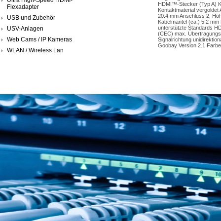
HDMI™-Stecker (Typ A) Kn
Flexadapter
Kontaktmaterial vergolde
20.4 mm Anschluss 2, Höhe
USB und Zubehör
Kabelmantel (ca.) 5.2 mm 
unterstützte Standards H
USV-Anlagen
(CEC) max. Übertragungsr
Web Cams / IP Kameras
Signalrichtung unidirekti
Goobay Version 2.1 Farbe 
WLAN / Wireless Lan