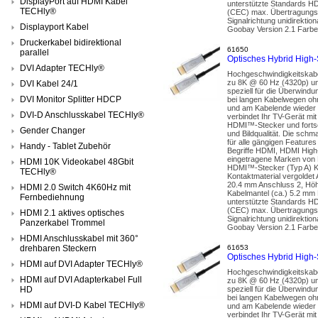
DisplayPort auf HDMI Kabel
unterstützte Standards H
TECHly®
(CEC) max. Übertragungsr
Signalrichtung unidirekti
Displayport Kabel
Goobay Version 2.1 Farbe 
Druckerkabel bidirektional
61650
parallel
Optisches Hybrid High
DVI Adapter TECHly®
Hochgeschwindigkeitskabe
zu 8K @ 60 Hz (4320p) un
DVI Kabel 24/1
speziell für die Überwindu
DVI Monitor Splitter HDCP
bei langen Kabelwegen ohn
und am Kabelende wieder i
DVI-D Anschlusskabel TECHly®
verbindet Ihr TV-Gerät mit
HDMI™-Stecker und fortsch
Gender Changer
und Bildqualität. Die sch
für alle gängigen Featur
Handy - Tablet Zubehör
Begriffe HDMI, HDMI High
eingetragene Marken von 
HDMI 10K Videokabel 48Gbit
HDMI™-Stecker (Typ A) Kn
TECHly®
Kontaktmaterial vergolde
20.4 mm Anschluss 2, Höhe
HDMI 2.0 Switch 4K60Hz mit
Kabelmantel (ca.) 5.2 mm 
Fernbediehnung
unterstützte Standards H
(CEC) max. Übertragungsr
HDMI 2.1 aktives optisches
Signalrichtung unidirekti
Panzerkabel Trommel
Goobay Version 2.1 Farbe 
HDMI Anschlusskabel mit 360°
drehbaren Steckern
61653
Optisches Hybrid High
HDMI auf DVI Adapter TECHly®
Hochgeschwindigkeitskabe
HDMI auf DVI Adapterkabel Full
zu 8K @ 60 Hz (4320p) un
HD
speziell für die Überwindu
bei langen Kabelwegen ohn
HDMI auf DVI-D Kabel TECHly®
und am Kabelende wieder i
verbindet Ihr TV-Gerät mit