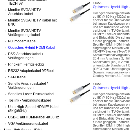
TECHly®
61655
Optisches Hybrid High
Monitor SVGA/HDTV
Hochgeschwindigkeitskabe
Anschlusskabel
zu 8K @ 60 Hz (4320p) un
Monitor SVGA/HDTV Kabel mit
speziell für die Überwindu
bei langen Kabelwegen ohn
BNC
und am Kabelende wieder i
Monitor SVGA/HDTV
verbindet Ihr TV-Gerät mit
HDMI™-Stecker und fortsch
Verlängerungskabel
und Bildqualität. Die sch
Nullmodem Kabel
für alle gängigen Featur
Begriffe HDMI, HDMI High
Optisches Hybrid HDMI Kabel
eingetragene Marken von 
HDMI™-Stecker (Typ A) Kn
PS/2 Anschlusskabel /
Kontaktmaterial vergolde
Verlängerungen
20.4 mm Anschluss 2, Höhe
Kabelmantel (ca.) 5.2 mm 
Ringkern Ferritte eckig
unterstützte Standards H
(CEC) max. Übertragungsr
RS232 Adapterkabel 9/25pol
Signalrichtung unidirekti
Goobay Version 2.1 Farbe 
SATA Kabel
Serielle Anschlusskabel /
61656
Verlängerungen
Optisches Hybrid Hig
Serielles Laser-Druckerkabel
Hochgeschwindigkeitskabe
zu 8K @ 60 Hz (4320p) un
Toslink - Verbindungskabel
speziell für die Überwindu
bei langen Kabelwegen ohn
Ultra High-Speed HDMI™-Kabel
und am Kabelende wieder i
(8K@60Hz)
verbindet Ihr TV-Gerät mit
HDMI™-Stecker und fortsch
USB-C auf HDMI-Kabel 4K30Hz
und Bildqualität. Die sch
für alle gängigen Featur
VGA Verlängerungskabel
Begriffe HDMI, HDMI High
eingetragene Marken von 
Ultra High-Speed HDMI-