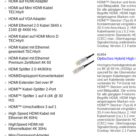
HDMI auf HDMI Adapter
HDMI™-Stecker und fortsch
und Bildqualität. Die sch
HDMI auf Mini HDMI Kabel
für alle gängigen Featur
TECHly®
Begriffe HDMI, HDMI High
eingetragene Marken von 
HDMI auf VGA Adapter
HDMI™-Stecker (Typ A) Kn
Kontaktmaterial vergolde
HDMI Ethernet 2.0 Kabel 3840 x
20.4 mm Anschluss 2, Höhe
2160 @ 4K60 Hz.
Kabelmantel (ca.) 5.2 mm 
unterstützte Standards H
HDMI Kabel auf HDMI Micro D
(CEC) max. Übertragungsr
TECHly®
Signalrichtung unidirekti
Goobay Version 2.1 Farbe 
HDMI Kabel mit Ethernet
gewinkelt TECHly®
61654
HDMI Kabel mit Ethernet
Optisches Hybrid High
Premium Zertifiziert 4K 60
Hochgeschwindigkeitskabe
zu 8K @ 60 Hz (4320p) un
HDMI Splitter 2.0 4K/60Hz
speziell für die Überwindu
HDMI/Displayport Konverterkabel
bei langen Kabelwegen ohn
und am Kabelende wieder i
HDMI-Extender-Set over IP
verbindet Ihr TV-Gerät mit
HDMI™-Stecker und fortsch
HDMI™ Kabel-Splitter 2-Port
und Bildqualität. Die sch
für alle gängigen Featur
HDMI™-Splitter 1 auf 4 (4K @ 30
Begriffe HDMI, HDMI High
Hz)
eingetragene Marken von 
HDMI™-Stecker (Typ A) Kn
HDMI™-Umschaltbox 3 auf 1
Kontaktmaterial vergolde
20.4 mm Anschluss 2, Höhe
High Speed HDMI Kabel mit
Kabelmantel (ca.) 5.2 mm 
Ethernet 4K 60Hz
unterstützte Standards H
(CEC) max. Übertragungsr
HighSpeed HDMI mit
Signalrichtung unidirekti
Ethernetkabel 4K 30Hz
Goobay Version 2.1 Farbe 
Mini-Displayport Adapter