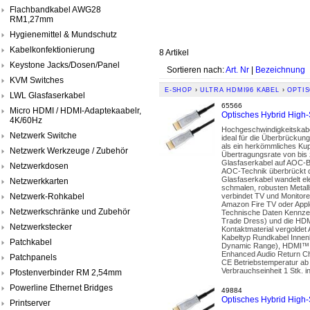
Flachbandkabel AWG28
RM1,27mm
Hygienemittel & Mundschutz
Kabelkonfektionierung
8 Artikel
Keystone Jacks/Dosen/Panel
Sortieren nach:
Art. Nr
|
Bezeichnung
KVM Switches
E-SHOP
›
ULTRA HDMI96 KABEL
›
OPTIS
LWL Glasfaserkabel
65566
Micro HDMI / HDMI-Adaptekaabelr,
Optisches Hybrid High
4K/60Hz
Hochgeschwindigkeitskabe
Netzwerk Switche
ideal für die Überbrückung
als ein herkömmliches Kup
Netzwerk Werkzeuge / Zubehör
Übertragungsrate von bis 
Glasfaserkabel auf AOC-Ba
Netzwerkdosen
AOC-Technik überbrückt de
Glasfaserkabel wandelt ele
Netzwerkkarten
schmalen, robusten Metal
Netzwerk-Rohkabel
verbindet TV und Monitore
Amazon Fire TV oder Apple
Netzwerkschränke und Zubehör
Technische Daten Kennzei
Trade Dress) und die HDM
Netzwerkstecker
Kontaktmaterial vergolde
Kabeltyp Rundkabel Innenle
Patchkabel
Dynamic Range), HDMI™ Et
Enhanced Audio Return C
Patchpanels
CE Betriebstemperatur ab
Verbrauchseinheit 1 Stk. in
Pfostenverbinder RM 2,54mm
Powerline Ethernet Bridges
49884
Optisches Hybrid High
Printserver