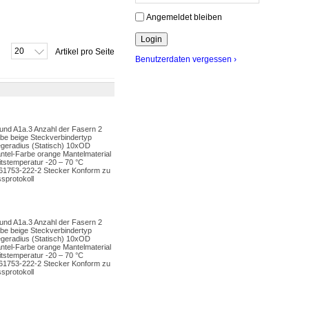
Angemeldet bleiben
20
Artikel pro Seite
Benutzerdaten vergessen ›
und A1a.3 Anzahl der Fasern 2
be beige Steckverbindertyp
egeradius (Statisch) 10xOD
tel-Farbe orange Mantelmaterial
stemperatur -20 – 70 °C
-61753-222-2 Stecker Konform zu
sprotokoll
und A1a.3 Anzahl der Fasern 2
be beige Steckverbindertyp
egeradius (Statisch) 10xOD
tel-Farbe orange Mantelmaterial
stemperatur -20 – 70 °C
-61753-222-2 Stecker Konform zu
sprotokoll