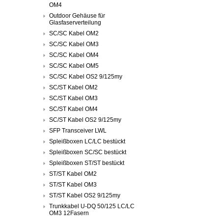
OM4
Outdoor Gehäuse für
Glasfaserverteilung
SC/SC Kabel OM2
SC/SC Kabel OM3
SC/SC Kabel OM4
SC/SC Kabel OM5
SC/SC Kabel OS2 9/125my
SC/ST Kabel OM2
SC/ST Kabel OM3
SC/ST Kabel OM4
SC/ST Kabel OS2 9/125my
SFP Transceiver LWL
Spleißboxen LC/LC bestückt
Spleißboxen SC/SC bestückt
Spleißboxen ST/ST bestückt
ST/ST Kabel OM2
ST/ST Kabel OM3
ST/ST Kabel OS2 9/125my
Trunkkabel U-DQ 50/125 LC/LC
OM3 12Fasern