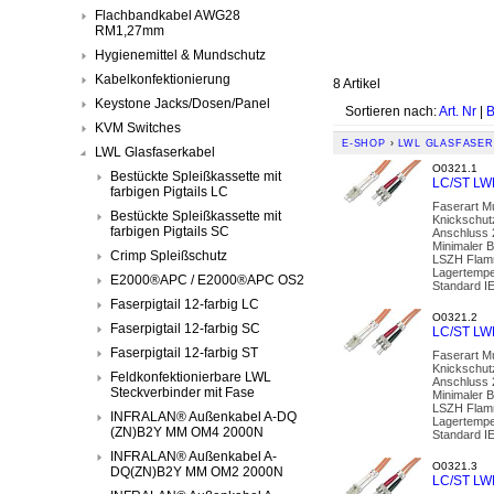
Flachbandkabel AWG28
RM1,27mm
Hygienemittel & Mundschutz
Kabelkonfektionierung
8 Artikel
Keystone Jacks/Dosen/Panel
Sortieren nach:
Art. Nr
|
B
KVM Switches
E-SHOP
›
LWL GLASFASER
LWL Glasfaserkabel
O0321.1
Bestückte Spleißkassette mit
LC/ST LW
farbigen Pigtails LC
Faserart M
Bestückte Spleißkassette mit
Knickschut
farbigen Pigtails SC
Anschluss 
Minimaler 
Crimp Spleißschutz
LSZH Flamm
Lagertempe
E2000®APC / E2000®APC OS2
Standard I
Faserpigtail 12-farbig LC
O0321.2
Faserpigtail 12-farbig SC
LC/ST LW
Faserpigtail 12-farbig ST
Faserart M
Knickschut
Feldkonfektionierbare LWL
Anschluss 
Steckverbinder mit Fase
Minimaler 
LSZH Flamm
INFRALAN® Außenkabel A-DQ
Lagertempe
(ZN)B2Y MM OM4 2000N
Standard I
INFRALAN® Außenkabel A-
O0321.3
DQ(ZN)B2Y MM OM2 2000N
LC/ST LW