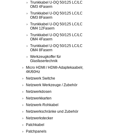
Trunkkabel U-DQ 50/125 LC/LC
OM3 4Fasern
Trunkkabel U-DQ 50/125 LC/LC
OM3 8Fasern
Trunkkabel U-DQ 50/125 LC/LC
OM4 12Fasern
Trunkkabel U-DQ 50/125 LC/LC
OM4 4Fasern
Trunkkabel U-DQ 50/125 LC/LC
OM4 8Fasern
Werkzeugkoffer für
Glasfasertechnik
Micro HDMI / HDMI-Adaptekaabelr,
4K/60Hz
Netzwerk Switche
Netzwerk Werkzeuge / Zubehör
Netzwerkdosen
Netzwerkkarten
Netzwerk-Rohkabel
Netzwerkschränke und Zubehör
Netzwerkstecker
Patchkabel
Patchpanels