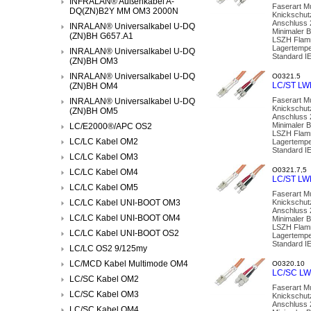
INFRALAN® Außenkabel A-
Faserart M
DQ(ZN)B2Y MM OM3 2000N
Knickschut
Anschluss 
INRALAN® Universalkabel U-DQ
Minimaler 
(ZN)BH G657.A1
LSZH Flamm
Lagertempe
INRALAN® Universalkabel U-DQ
Standard I
(ZN)BH OM3
INRALAN® Universalkabel U-DQ
O0321.5
LC/ST LW
(ZN)BH OM4
Faserart M
INRALAN® Universalkabel U-DQ
Knickschut
(ZN)BH OM5
Anschluss 
Minimaler 
LC/E2000®/APC OS2
LSZH Flamm
LC/LC Kabel OM2
Lagertempe
Standard I
LC/LC Kabel OM3
O0321.7,5
LC/LC Kabel OM4
LC/ST LW
LC/LC Kabel OM5
Faserart M
LC/LC Kabel UNI-BOOT OM3
Knickschut
Anschluss 
LC/LC Kabel UNI-BOOT OM4
Minimaler 
LSZH Flamm
LC/LC Kabel UNI-BOOT OS2
Lagertempe
Standard I
LC/LC OS2 9/125my
LC/MCD Kabel Multimode OM4
O0320.10
LC/SC LW
LC/SC Kabel OM2
Faserart M
LC/SC Kabel OM3
Knickschut
Anschluss 
LC/SC Kabel OM4