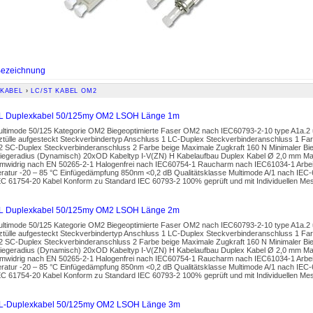
ezeichnung
KABEL
›
LC/ST KABEL OM2
L Duplexkabel 50/125my OM2 LSOH Länge 1m
ultimode 50/125 Kategorie OM2 Biegeoptimierte Faser OM2 nach IEC60793-2-10 type A1a.2 
ztülle aufgesteckt Steckverbindertyp Anschluss 1 LC-Duplex Steckverbinderanschluss 1 Far
2 SC-Duplex Steckverbinderanschluss 2 Farbe beige Maximale Zugkraft 160 N Minimaler Bi
Biegeradius (Dynamisch) 20xOD Kabeltyp I-V(ZN) H Kabelaufbau Duplex Kabel Ø 2,0 mm Man
widrig nach EN 50265-2-1 Halogenfrei nach IEC60754-1 Raucharm nach IEC61034-1 Arbeit
ratur -20 – 85 °C Einfügedämpfung 850nm <0,2 dB Qualitätsklasse Multimode A/1 nach IEC
EC 61754-20 Kabel Konform zu Standard IEC 60793-2 100% geprüft und mit Individuellen Mes
L Duplexkabel 50/125my OM2 LSOH Länge 2m
ultimode 50/125 Kategorie OM2 Biegeoptimierte Faser OM2 nach IEC60793-2-10 type A1a.2 
ztülle aufgesteckt Steckverbindertyp Anschluss 1 LC-Duplex Steckverbinderanschluss 1 Far
2 SC-Duplex Steckverbinderanschluss 2 Farbe beige Maximale Zugkraft 160 N Minimaler Bi
Biegeradius (Dynamisch) 20xOD Kabeltyp I-V(ZN) H Kabelaufbau Duplex Kabel Ø 2,0 mm Man
widrig nach EN 50265-2-1 Halogenfrei nach IEC60754-1 Raucharm nach IEC61034-1 Arbeit
ratur -20 – 85 °C Einfügedämpfung 850nm <0,2 dB Qualitätsklasse Multimode A/1 nach IEC
EC 61754-20 Kabel Konform zu Standard IEC 60793-2 100% geprüft und mit Individuellen Mes
L-Duplexkabel 50/125my OM2 LSOH Länge 3m