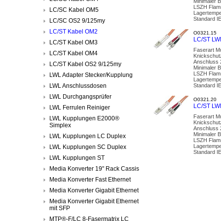
Minimaler 
LSZH Flamm
LC/SC Kabel OM5
Lagertempe
Standard I
LC/SC OS2 9/125my
LC/ST Kabel OM2
O0321.15
LC/ST LW
LC/ST Kabel OM3
Faserart M
LC/ST Kabel OM4
Knickschut
Anschluss 
LC/ST Kabel OS2 9/125my
Minimaler 
LSZH Flamm
LWL Adapter Stecker/Kupplung
Lagertempe
LWL Anschlussdosen
Standard I
LWL Durchgangsprüfer
O0321.20
LC/ST LW
LWL Ferrulen Reiniger
Faserart M
LWL Kupplungen E2000®
Knickschut
Simplex
Anschluss 
Minimaler 
LWL Kupplungen LC Duplex
LSZH Flamm
Lagertempe
LWL Kupplungen SC Duplex
Standard I
LWL Kupplungen ST
Media Konverter 19" Rack Cassis
Media Konverter Fast Ethernet
Media Konverter Gigabit Ethernet
Media Konverter Gigabit Ethernet
mit SFP
MTP®-F/LC 8-Fasermatrix LC