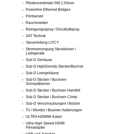
Pfostenverbinder RM 2,54mm
Powerline Ethernet Bridges
Printserver
Rauchmelder
Reinigungsspray / Druckluftspray
SAT Technik
Steuerleitung LIYCY
Stromversorgung Steckdosen /
Ladegeräte
Sub-D Gehäuse
Sub-D HighDensity Stecker/Buchse
Sub-D Leergehäuse
Sub-D Stecker / Buchsen
Schneidklemm
Sub-D Stecker / Buchsen Handlöt
Sub-D Stecker / Buchsen Crimp
Sub-D Verschraubungen / Bolzen
TV / Monitor / Beamer Halterungen
ULTRA HDMI96 Kabel
Ultra High-Speed HDMI-
Flexadapter
USB und Zubehör