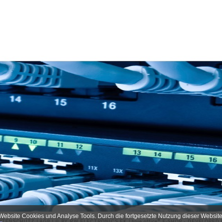
Website Cookies und Analyse Tools. Durch die fortgesetzte Nutzung dieser Website
®
ATENSCHUTZ
|
AGB
| © BY
RW ELECTRONICS EK
|
blue office
E-SHOP - DEVELOPED