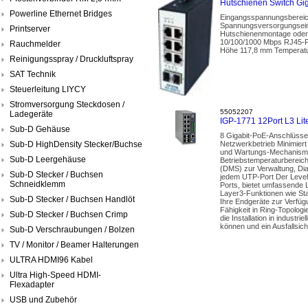
Hutschienen Switch Gig
Powerline Ethernet Bridges
Eingangsspannungsbereic
Spannungsversorgungseing
Printserver
Hutschienenmontage oder 
10/100/1000 Mbps RJ45-Po
Rauchmelder
Höhe 117,8 mm Temperaturb
Reinigungsspray / Druckluftspray
SAT Technik
Steuerleitung LIYCY
Stromversorgung Steckdosen /
55052207
Ladegeräte
IGP-1771 12Port L3 Lit
Sub-D Gehäuse
8 Gigabit-PoE-Anschlüsse 
Sub-D HighDensity Stecker/Buchse
Netzwerkbetrieb Minimiert
und Wartungs-Mechanismen
Sub-D Leergehäuse
Betriebstemperaturbereic
(DMS) zur Verwaltung, D
Sub-D Stecker / Buchsen
jedem UTP-Port Der LevelO
Schneidklemm
Ports, bietet umfassende 
Layer3-Funktionen wie Sta
Sub-D Stecker / Buchsen Handlöt
Ihre Endgeräte zur Verfüg
Fähigkeit in Ring-Topolog
Sub-D Stecker / Buchsen Crimp
die Installation in indust
können und ein Ausfallsich
Sub-D Verschraubungen / Bolzen
TV / Monitor / Beamer Halterungen
ULTRA HDMI96 Kabel
Ultra High-Speed HDMI-
Flexadapter
USB und Zubehör