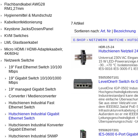
Flachbandkabel AWG28
RM1,27mm
Hygienemittel & Mundschutz
Kabelkonfektionierung
7 Artikel
Keystone Jacks/Dosen/Panel
Sortieren nach:
Art. Nr
|
Bezeichnung
KVM Switches
E-SHOP
›
NETZWERK SWITCHE
›
HUTSC
LWL Glasfaserkabel
HDR-15-24
Micro HDMI / HDMI-Adaptekaabelr,
Hutschienen Netzteil 24
4K/60Hz
Universal 230V AC Eingang
Netzwerk Switche
15 W LED-Poweranzeige A
-30...+70 °C Isolationskl
19" Fast Ethernet Switch 10/100
IES-0016 IES-3005-F1 IE
Mbps
55053507101
19" Gigabit Switch 10/100/1000
LevelOne® Switch 4x 
Mbps
LevelOne IGP-0502 Indust
19" managed Gigabit Switch
Hochgeschwindigkeitsnet
Industriestandard kann die
Converter / Medienconverter
eine einfache Überwachung
Hutschienen Industrial Fast
Sie aus einer Vielzahl vo
dem IEEE802.3at/af PoE-St
Ethernet Switch
Infrastrukturverkabelung 
Hutschienen Industrial Gigabit
Außerdem ist er mit IEEE
Leitungsgeschwindigkeit 
Ethernet Switch
Überspannungsschutz -Unt
Hutschienen Industrial Konverter
Gigabit Ethernet
55506207201
IES-0600 6-Port Gigabit
Hutschienen Industrial SNMP