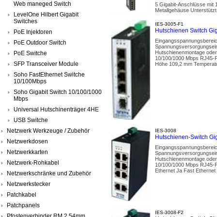
Web maneged Switch
5 Gigabit-Anschlüsse mit 
Metallgehäuse Unterstütz
LevelOne Hilbert Gigabit
Switches
IES-3005-F1
Hutschienen Switch Gig
PoE Injektoren
Eingangsspannungsbereich
PoE Outdoor Switch
Spannungsversorgungseing
Hutschienenmontage oder 
PoE Switche
10/100/1000 Mbps RJ45-Po
SFP Transceiver Module
Höhe 109,2 mm Temperaturb
Soho FastEthernet Switche
10/100Mbps
Soho Gigabit Switch 10/100/1000
Mbps
Universal Hutschinenträger 4HE
USB Switche
Netzwerk Werkzeuge / Zubehör
IES-3008
Hutschienen-Switch Gi
Netzwerkdosen
Eingangsspannungsbereic
Netzwerkkarten
Spannungsversorgungseing
Hutschienenmontage oder 
Netzwerk-Rohkabel
10/100/1000 Mbps RJ45-Po
Ethernet Ja Fast Ethernet 
Netzwerkschränke und Zubehör
Netzwerkstecker
Patchkabel
Patchpanels
IES-3008-F2
Pfostenverbinder RM 2,54mm