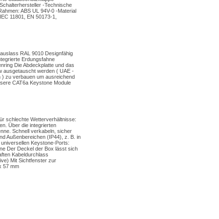
Schalterhersteller -Technische
l Rahmen: ABS UL 94V-0 -Material
/IEC 11801, EN 50173-1,
auslass RAL 9010 Designfähig
ntegrierte Erdungsfahne
ßenring Die Abdeckplatte und das
.w ausgetauscht werden ( UAE -
m ) zu verbauen um ausreichend
 unsere CAT6a Keystone Module
ür schlechte Wetterverhältnisse:
n. Über die integrierten
nne. Schnell verkabeln, sicher
nd Außenbereichen (IP44), z. B. in
 universellen Keystone-Ports:
ne Der Deckel der Box lässt sich
aften Kabeldurchlass
e) Mit Sichtfenster zur
 x 57 mm