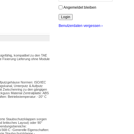
Angemeldet bleiben
Benutzerdaten vergessen ›
gnfähig, kompatibel zu den TAE
le Fixierung Lieferung ohne Module
ufputzgehäuse Normen: ISO/IEC
ngskanal, Unterputz & Aufputz
mit Zwischenring zu den gängigen
kguss Material Zentralplatte: ABS
ten: Betriebstemperatur: -20° C
ierte Staubschutzklappen sorgen
d britisches Layout) oder 90°
wendungsbereiche:
 568-C -Generelle Eigenschaften:
erte Staubschutzklappe -