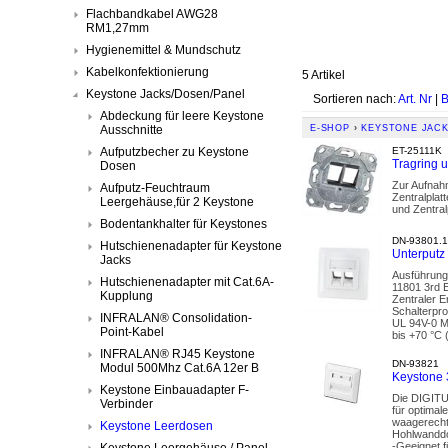
Flachbandkabel AWG28
RM1,27mm
Hygienemittel & Mundschutz
Kabelkonfektionierung
5 Artikel
Keystone Jacks/Dosen/Panel
Sortieren nach:
Art. Nr
|
B
Abdeckung für leere Keystone
Ausschnitte
E-SHOP
›
KEYSTONE JACK
Aufputzbecher zu Keystone
ET-25111K
Tragring u
Dosen
Zur Aufnah
Aufputz-Feuchtraum
Zentralplat
Leergehäuse,für 2 Keystone
und Zentral
Bodentankhalter für Keystones
DN-93801.1
Hutschienenadapter für Keystone
Unterputz
Jacks
Ausführung
Hutschienenadapter mit Cat.6A-
11801 3rd E
Kupplung
Zentraler E
Schalterpro
INFRALAN® Consolidation-
UL 94V-0 M
Point-Kabel
bis +70 °C
INFRALAN® RJ45 Keystone
DN-93821
Modul 500Mhz Cat.6A 12er B
Keystone 
Keystone Einbauadapter F-
Die DIGITU
Verbinder
für optimal
waagerecht
Keystone Leerdosen
Hohlwanddo
-Geeignet f
Keystone Leergehäuse / Panel