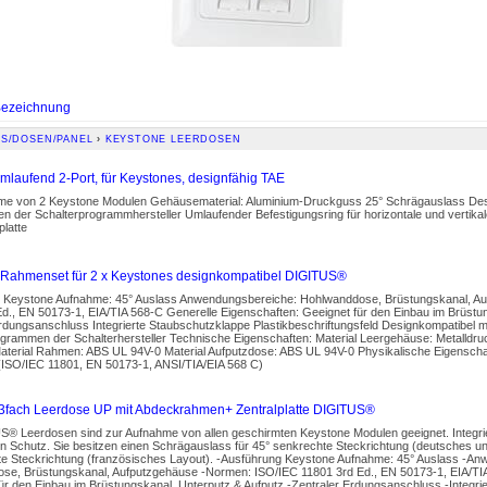
ezeichnung
S/DOSEN/PANEL
›
KEYSTONE LEERDOSEN
mlaufend 2-Port, für Keystones, designfähig TAE
me von 2 Keystone Modulen Gehäusematerial: Aluminium-Druckguss 25° Schrägauslass Desi
ten der Schalterprogrammhersteller Umlaufender Befestigungsring für horizontale und vertika
platte
 Rahmenset für 2 x Keystones designkompatibel DIGITUS®
 Keystone Aufnahme: 45° Auslass Anwendungsbereiche: Hohlwanddose, Brüstungskanal, A
d., EN 50173-1, EIA/TIA 568-C Generelle Eigenschaften: Geeignet für den Einbau im Brüstu
rdungsanschluss Integrierte Staubschutzklappe Plastikbeschriftungsfeld Designkompatibel 
grammen der Schalterhersteller Technische Eigenschaften: Material Leergehäuse: Metalldruc
aterial Rahmen: ABS UL 94V-0 Material Aufputzdose: ABS UL 94V-0 Physikalische Eigenschaf
 (ISO/IEC 11801, EN 50173-1, ANSI/TIA/EIA 568 C)
3fach Leerdose UP mit Abdeckrahmen+ Zentralplatte DIGITUS®
S® Leerdosen sind zur Aufnahme von allen geschirmten Keystone Modulen geeignet. Integr
en Schutz. Sie besitzen einen Schrägauslass für 45° senkrechte Steckrichtung (deutsches un
e Steckrichtung (französisches Layout). -Ausführung Keystone Aufnahme: 45° Auslass -An
se, Brüstungskanal, Aufputzgehäuse -Normen: ISO/IEC 11801 3rd Ed., EN 50173-1, EIA/TIA
ür den Einbau im Brüstungskanal, Unterputz & Aufputz -Zentraler Erdungsanschluss -Integri