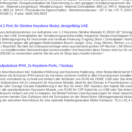
hriftungsfeld -Designkompatibel mit Zwischenring zu den gängigen Schalterprogrammen der 
en: -Material Leergehäuse: Metalldruckguss -Material Zentralplatte: ABS UL 94V-0 -Materia
: ABS UL 94V-0 -Physikalische Eigenschaften: -Betriebstemperatur: -20° C bis +70 °C (ISO
IA 568 C) -Farbe: Weiß RAL9003
 2-Port, für Slimline Keystone Modul, designfähig UAE
uss Aufnahmerahmen zur Aufnahme von 1-2 Keystone Slimline Modulen E-20010 40° Schräg
zu den UAE Zentralplatten der Schalterprogrammhersteller Integrierte Staubschutzklappen I
 Befestigungsring für horizontale und vertikale Fixierung Tragring 2fach / Zentralplatte / Au
k können gegen alle gängigen Abdeckplatten Busch-Jaeger, Gira, Jung, Merten, Berker, u.s
g ) Beachten Sie bitte bei Unterputzmontage einen ausreichend großen UP-Becher ( 68-60m
ie zu installierenden Netzwerkkabel sicherzustellen Und beachten diese Dosen sind nur für
E-200100 zu verwenden welche Sie bei uns im Shop dazu kaufen können !
ufputzdose IP44, 2x Keystone-Ports, / Goobay
 Anschlussdose inkl. Kabeldurchführung und Keystone-Halterung, ohne Modul Allzeit bereit f
dose mit Schutzart IP44 kannst du mit einem sicheren Gefühl in allen Feuchträumen installiere
rts verkabelst du schnell und einfach alle Verbinder von RJ45 bis HDMI, USB oder Sat-Ante
 Aufputzdose mit 2x Leerports für Keystone-Module, ideal für den Einsatz in Feuchträumen u
ler oder Garage Gerade Kabelführung in der Box für einen 180°-Auslass des Kabels Mit zwei
 alle standardisierten Keystone-Module, von RJ45 für CAT-Kabel bis zu USB oder Sat-Anten
brauch) einfach auf und zu klappen, bei Bedarf können zwei Aussparungen für einen dauerh
chen werden Das Gehäuse wird mit Schrauben an der Wand fixiert (Montagematerial inklusiv
g der einzelnen Anschlüsse für eine optimale Kabelorganisation Maße Gehäuse: 76,3 x 81,4