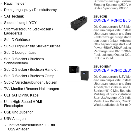
Stromstoßanzeige Leistu
Rauchmelder
Eingang Spannung250 V A
Spitze Spannung6000 V
Reinigungsspray / Druckluftspray
SAT Technik
ZEUS05E
CONCEPTRONIC Büro U
Steuerleitung LIYCY
Die Conceptronic UPS biet
Stromversorgung Steckdosen /
eine unkomplizierte Insta
Ladegeräte
Überspannungen und Strom
Fehleranzeige ausgestatte
Sub-D Gehäuse
den beschränkten Arbeitsp
Gleichspannungsstart > M
Sub-D HighDensity Stecker/Buchse
Power 650VA/360W Leistu
Recharge time 8hr to 90% 
Sub-D Leergehäuse
Fault Leistung Output DC
Lfzt. c.a 2-3 AT
Sub-D Stecker / Buchsen
Schneidklemm
ZEUS04EMP
Sub-D Stecker / Buchsen Handlöt
CONCEPTRONIC ZEUS0
Sub-D Stecker / Buchsen Crimp
Die Conceptronic USV biet
eine unkomplizierte Insta
Sub-D Verschraubungen / Bolzen
Überspannungen und Strom
Arbeitsplatz in Klein- und
TV / Monitor / Beamer Halterungen
Betrieb (%) 0 Min. Betr
Multilingual quick instal
ULTRA HDMI96 Kabel
Start Ja Anzeige LCD indi
Mode, Low Battery, Overl
Ultra High-Speed HDMI-
Wiederaufladezeit 8hr to 
Flexadapter
USB und Zubehör
USV-Anlagen
19" Steckdosenleisten IEC für
USV Anlagen