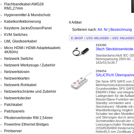
Flachbandkabel AWG28
RM1,27mm
Hygienemittel & Mundschutz
Kabelkonfektionierung
4 Artikel
Keystone Jacks/Dosen/Panel
Sortieren nach:
Art. Nr
|
Bezeichnung
KVM Switches
E-SHOP
›
USV-ANLAGEN
›
USV ANLAGE
LWL Glasfaserkabel
333280
Micro HDMI / HDMI-Adaptekaabelr,
3fach Steckdosenleist
4K/60Hz
Standardanschluß IEC-320
Netzwerk Switche
Nennspannung 250V AC , 
163x53,5x39,7
Netzwerk Werkzeuge / Zubehör
258454
Netzwerkdosen
SALICRU® Überspannu
Netzwerkkarten
Die Serie SPS SAFE von Sal
Netzwerk-Rohkabel
Mehrfachsteckdosenleisten,
Grundmodellen SPS SAFE 3
Netzwerkschränke und Zubehör
EMI/RFI-Filter und integ
Ladegeräten für die Aufla
Netzwerkstecker
Master/Slave-Funktion ein
Standby vermieden wird. -A
Patchkabel
Steckdosen) -Modelle mit 
Wandbefestigung möglich -
Patchpanels
Schalter bei allen Modell
und Störungen durch atmo
Pfostenverbinder RM 2,54mm
Schnittstellen Anzahl de
Powerline Ethernet Bridges
Leistungsschalter Reakti
(HS)85364900 Kindersich
Printserver
Höhe40,5 mm Zertifikate 