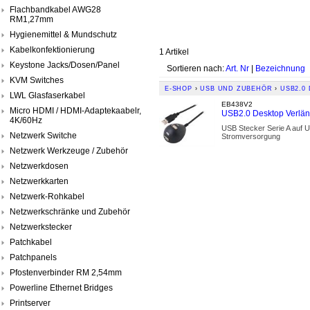
Flachbandkabel AWG28
RM1,27mm
Hygienemittel & Mundschutz
Kabelkonfektionierung
1 Artikel
Keystone Jacks/Dosen/Panel
Sortieren nach:
Art. Nr
|
Bezeichnung
KVM Switches
E-SHOP
›
USB UND ZUBEHÖR
›
USB2.0
LWL Glasfaserkabel
EB438V2
Micro HDMI / HDMI-Adaptekaabelr,
USB2.0 Desktop Verlä
4K/60Hz
USB Stecker Serie A auf 
Netzwerk Switche
Stromversorgung
Netzwerk Werkzeuge / Zubehör
Netzwerkdosen
Netzwerkkarten
Netzwerk-Rohkabel
Netzwerkschränke und Zubehör
Netzwerkstecker
Patchkabel
Patchpanels
Pfostenverbinder RM 2,54mm
Powerline Ethernet Bridges
Printserver