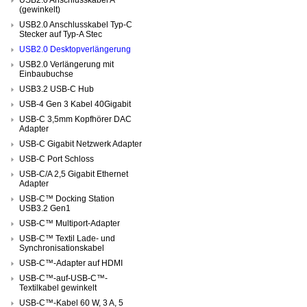
(gewinkelt)
USB2.0 Anschlusskabel Typ-C
Stecker auf Typ-A Stec
USB2.0 Desktopverlängerung
USB2.0 Verlängerung mit
Einbaubuchse
USB3.2 USB-C Hub
USB-4 Gen 3 Kabel 40Gigabit
USB-C 3,5mm Kopfhörer DAC
Adapter
USB-C Gigabit Netzwerk Adapter
USB-C Port Schloss
USB-C/A 2,5 Gigabit Ethernet
Adapter
USB-C™ Docking Station
USB3.2 Gen1
USB-C™ Multiport-Adapter
USB-C™ Textil Lade- und
Synchronisationskabel
USB-C™-Adapter auf HDMI
USB-C™-auf-USB-C™-
Textilkabel gewinkelt
USB-C™-Kabel 60 W, 3 A, 5