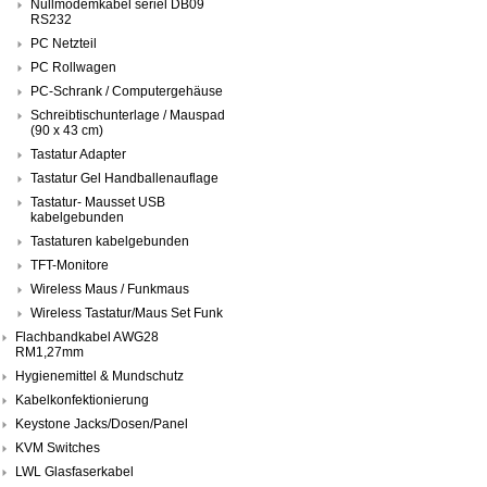
Nullmodemkabel seriel DB09
RS232
PC Netzteil
PC Rollwagen
PC-Schrank / Computergehäuse
Schreibtischunterlage / Mauspad
(90 x 43 cm)
Tastatur Adapter
Tastatur Gel Handballenauflage
Tastatur- Mausset USB
kabelgebunden
Tastaturen kabelgebunden
TFT-Monitore
Wireless Maus / Funkmaus
Wireless Tastatur/Maus Set Funk
Flachbandkabel AWG28
RM1,27mm
Hygienemittel & Mundschutz
Kabelkonfektionierung
Keystone Jacks/Dosen/Panel
KVM Switches
LWL Glasfaserkabel