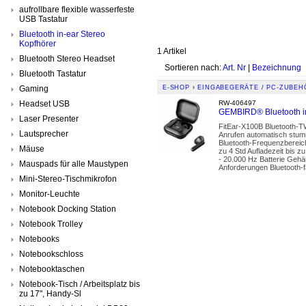
aufrollbare flexible wasserfeste
USB Tastatur
Bluetooth in-ear Stereo
Kopfhörer
1 Artikel
Bluetooth Stereo Headset
Sortieren nach:
Art. Nr
|
Bezeichnung
Bluetooth Tastatur
Gaming
E-SHOP
›
EINGABEGERÄTE / PC-ZUBEH
Headset USB
RW-406497
GEMBIRD® Bluetooth in
Laser Presenter
FitEar-X100B Bluetooth-TW
Lautsprecher
Anrufen automatisch stu
Bluetooth-Frequenzbereic
Mäuse
zu 4 Std Aufladezeit bis 
- 20.000 Hz Batterie Gehä
Mauspads für alle Maustypen
Anforderungen Bluetooth-
Mini-Stereo-Tischmikrofon
Monitor-Leuchte
Notebook Docking Station
Notebook Trolley
Notebooks
Notebookschloss
Notebooktaschen
Notebook-Tisch / Arbeitsplatz bis
zu 17", Handy-Sl