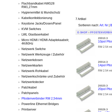
Flachbandkabel AWG28
RM1,27mm
Hygienemittel & Mundschutz
Kabelkonfektionierung
7 Artikel
Keystone Jacks/Dosen/Panel
Sortieren nach:
Art. Nr
|
B
KVM Switches
E-SHOP
›
PFOSTENVERBI
LWL Glasfaserkabel
20010.3
Micro HDMI / HDMI-Adaptekaabelr,
10pol Pfo
4K/60Hz
RM 2.54 mi
Netzwerk Switche
Netzwerk Werkzeuge / Zubehör
Netzwerkdosen
20014.3
14pol Pfo
Netzwerkkarten
RM 2.54 mi
Netzwerk-Rohkabel
Netzwerkschränke und Zubehör
Netzwerkstecker
20020.3
Patchkabel
20pol Pfo
Patchpanels
RM 2.54 mi
Pfostenverbinder RM 2,54mm
Powerline Ethernet Bridges
Printserver
20026.3