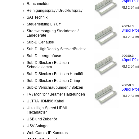
26pol Pfo
Rauchmelder
RM 2.54 mi
Reinigungsspray / Druckluftspray
SAT Technik
Steuerleitung LIYCY
20034.3
34pol Pfo
Stromversorgung Steckdosen /
Ladegeräte
RM 2.54 mi
Sub-D Gehäuse
Sub-D HighDensity Stecker/Buchse
Sub-D Leergehäuse
20040.3
40pol Pfo
Sub-D Stecker / Buchsen
RM 2.54 mi
Schneidklemm
Sub-D Stecker / Buchsen Handlöt
Sub-D Stecker / Buchsen Crimp
20050.3
Sub-D Verschraubungen / Bolzen
50pol Pfo
TV / Monitor / Beamer Halterungen
RM 2.54 mi
ULTRA HDMI96 Kabel
Ultra High-Speed HDMI-
Flexadapter
USB und Zubehör
USV-Anlagen
Web Cams / IP Kameras