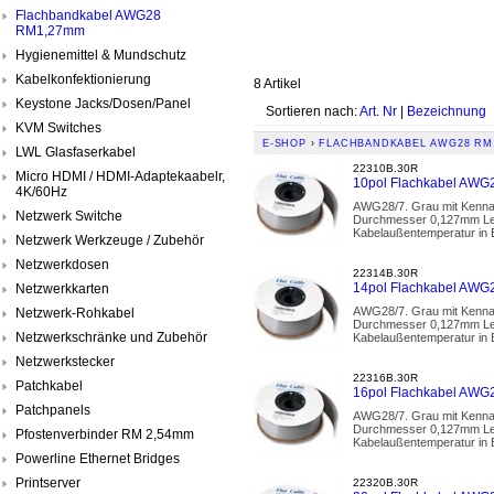
Flachbandkabel AWG28
RM1,27mm
Hygienemittel & Mundschutz
Kabelkonfektionierung
8 Artikel
Keystone Jacks/Dosen/Panel
Sortieren nach:
Art. Nr
|
Bezeichnung
KVM Switches
E-SHOP
›
FLACHBANDKABEL AWG28 RM
LWL Glasfaserkabel
22310B.30R
Micro HDMI / HDMI-Adaptekaabelr,
10pol Flachkabel AWG2
4K/60Hz
AWG28/7. Grau mit Kennade
Netzwerk Switche
Durchmesser 0,127mm Leit
Kabelaußentemperatur in 
Netzwerk Werkzeuge / Zubehör
Netzwerkdosen
22314B.30R
14pol Flachkabel AWG2
Netzwerkkarten
AWG28/7. Grau mit Kennade
Netzwerk-Rohkabel
Durchmesser 0,127mm Leit
Netzwerkschränke und Zubehör
Kabelaußentemperatur in 
Netzwerkstecker
22316B.30R
Patchkabel
16pol Flachkabel AWG2
Patchpanels
AWG28/7. Grau mit Kennade
Durchmesser 0,127mm Leit
Pfostenverbinder RM 2,54mm
Kabelaußentemperatur in 
Powerline Ethernet Bridges
Printserver
22320B.30R