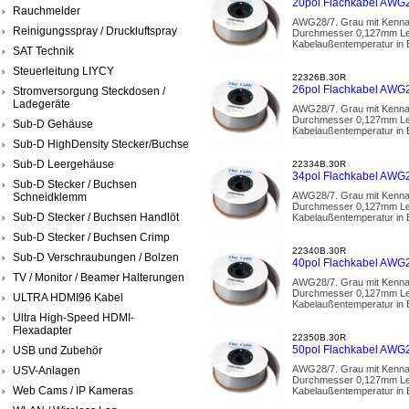
20pol Flachkabel AWG2
Rauchmelder
AWG28/7. Grau mit Kennade
Reinigungsspray / Druckluftspray
Durchmesser 0,127mm Leit
Kabelaußentemperatur in 
SAT Technik
Steuerleitung LIYCY
22326B.30R
26pol Flachkabel AWG2
Stromversorgung Steckdosen /
Ladegeräte
AWG28/7. Grau mit Kennade
Durchmesser 0,127mm Leit
Sub-D Gehäuse
Kabelaußentemperatur in 
Sub-D HighDensity Stecker/Buchse
Sub-D Leergehäuse
22334B.30R
34pol Flachkabel AWG2
Sub-D Stecker / Buchsen
AWG28/7. Grau mit Kennade
Schneidklemm
Durchmesser 0,127mm Leit
Sub-D Stecker / Buchsen Handlöt
Kabelaußentemperatur in 
Sub-D Stecker / Buchsen Crimp
22340B.30R
Sub-D Verschraubungen / Bolzen
40pol Flachkabel AWG2
TV / Monitor / Beamer Halterungen
AWG28/7. Grau mit Kennade
Durchmesser 0,127mm Leit
ULTRA HDMI96 Kabel
Kabelaußentemperatur in 
Ultra High-Speed HDMI-
Flexadapter
22350B.30R
50pol Flachkabel AWG2
USB und Zubehör
AWG28/7. Grau mit Kennade
USV-Anlagen
Durchmesser 0,127mm Leit
Web Cams / IP Kameras
Kabelaußentemperatur in 