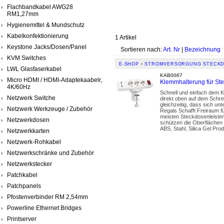
Flachbandkabel AWG28
RM1,27mm
Hygienemittel & Mundschutz
Kabelkonfektionierung
1 Artikel
Keystone Jacks/Dosen/Panel
Sortieren nach:
Art. Nr
|
Bezeichnung
KVM Switches
E-SHOP
›
STROMVERSORGUNG STECKD
LWL Glasfaserkabel
KAB0067
Micro HDMI / HDMI-Adaptekaabelr,
Klemmhalterung für Stec
4K/60Hz
Schnell und einfach dem K
Netzwerk Switche
direkt oben auf dem Schre
gleichzeitig, dass sich un
Netzwerk Werkzeuge / Zubehör
Regals Schafft Freiraum fü
meisten Steckdosenleisten
Netzwerkdosen
schützen die Oberflächen
ABS, Stahl, Silica Gel Pr
Netzwerkkarten
Netzwerk-Rohkabel
Netzwerkschränke und Zubehör
Netzwerkstecker
Patchkabel
Patchpanels
Pfostenverbinder RM 2,54mm
Powerline Ethernet Bridges
Printserver