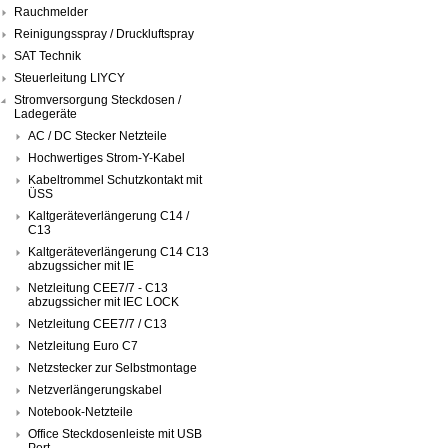
Rauchmelder
Reinigungsspray / Druckluftspray
SAT Technik
Steuerleitung LIYCY
Stromversorgung Steckdosen /
Ladegeräte
AC / DC Stecker Netzteile
Hochwertiges Strom-Y-Kabel
Kabeltrommel Schutzkontakt mit
ÜSS
Kaltgeräteverlängerung C14 /
C13
Kaltgeräteverlängerung C14 C13
abzugssicher mit IE
Netzleitung CEE7/7 - C13
abzugssicher mit IEC LOCK
Netzleitung CEE7/7 / C13
Netzleitung Euro C7
Netzstecker zur Selbstmontage
Netzverlängerungskabel
Notebook-Netzteile
Office Steckdosenleiste mit USB
Port