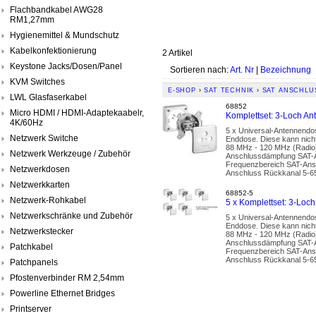
Flachbandkabel AWG28
RM1,27mm
Hygienemittel & Mundschutz
Kabelkonfektionierung
2 Artikel
Keystone Jacks/Dosen/Panel
Sortieren nach:
Art. Nr
|
Bezeichnung
KVM Switches
E-SHOP
›
SAT TECHNIK
›
SAT ANSCHLU
LWL Glasfaserkabel
68852
Micro HDMI / HDMI-Adaptekaabelr,
Komplettset: 3-Loch A
4K/60Hz
5 x Universal-Antennendos
Netzwerk Switche
Enddose. Diese kann nic
88 MHz - 120 MHz (Radio
Netzwerk Werkzeuge / Zubehör
Anschlussdämpfung SAT-A
Frequenzbereich SAT-Ans
Netzwerkdosen
Anschluss Rückkanal 5-
Netzwerkkarten
68852-5
Netzwerk-Rohkabel
5 x Komplettset: 3-Lo
Netzwerkschränke und Zubehör
5 x Universal-Antennendos
Enddose. Diese kann nic
Netzwerkstecker
88 MHz - 120 MHz (Radio
Anschlussdämpfung SAT-A
Patchkabel
Frequenzbereich SAT-Ans
Anschluss Rückkanal 5-
Patchpanels
Pfostenverbinder RM 2,54mm
Powerline Ethernet Bridges
Printserver