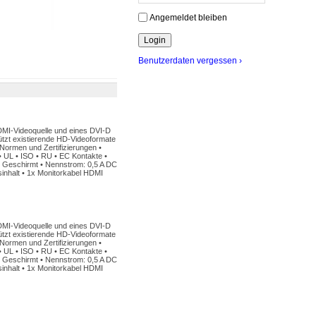
Angemeldet bleiben
Benutzerdaten vergessen ›
HDMI-Videoquelle und eines DVI-D
tützt existierende HD-Videoformate
Normen und Zertifizierungen •
 UL • ISO • RU • EC Kontakte •
 • Geschirmt • Nennstrom: 0,5 A DC
inhalt • 1x Monitorkabel HDMI
HDMI-Videoquelle und eines DVI-D
tützt existierende HD-Videoformate
Normen und Zertifizierungen •
 UL • ISO • RU • EC Kontakte •
 • Geschirmt • Nennstrom: 0,5 A DC
inhalt • 1x Monitorkabel HDMI