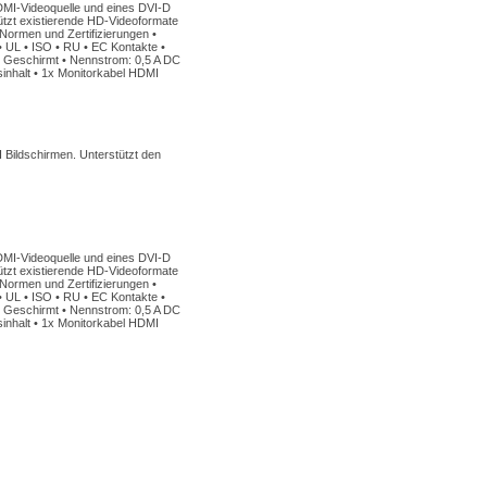
HDMI-Videoquelle und eines DVI-D
tützt existierende HD-Videoformate
Normen und Zertifizierungen •
 UL • ISO • RU • EC Kontakte •
 • Geschirmt • Nennstrom: 0,5 A DC
inhalt • 1x Monitorkabel HDMI
Bildschirmen. Unterstützt den
HDMI-Videoquelle und eines DVI-D
tützt existierende HD-Videoformate
Normen und Zertifizierungen •
 UL • ISO • RU • EC Kontakte •
 • Geschirmt • Nennstrom: 0,5 A DC
inhalt • 1x Monitorkabel HDMI