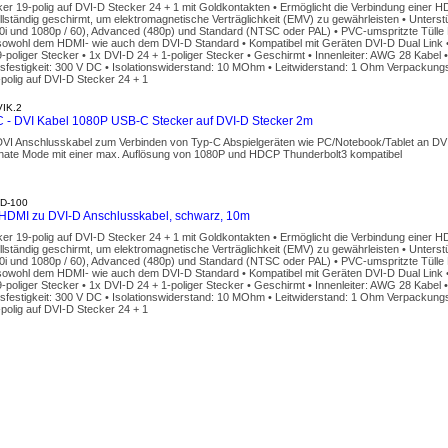
r 19-polig auf DVI-D Stecker 24 + 1 mit Goldkontakten • Ermöglicht die Verbindung einer 
llständig geschirmt, um elektromagnetische Verträglichkeit (EMV) zu gewährleisten • Unters
0i und 1080p / 60), Advanced (480p) und Standard (NTSC oder PAL) • PVC-umspritzte Tülle 
 sowohl dem HDMI- wie auch dem DVI-D Standard • Kompatibel mit Geräten DVI-D Dual Link •
poliger Stecker • 1x DVI-D 24 + 1-poliger Stecker • Geschirmt • Innenleiter: AWG 28 Kabel
festigkeit: 300 V DC • Isolationswiderstand: 10 MOhm • Leitwiderstand: 1 Ohm Verpackungs
polig auf DVI-D Stecker 24 + 1
IK.2
 - DVI Kabel 1080P USB-C Stecker auf DVI-D Stecker 2m
DVI Anschlusskabel zum Verbinden von Typ-C Abspielgeräten wie PC/Notebook/Tablet an DVI 
rnate Mode mit einer max. Auflösung von 1080P und HDCP Thunderbolt3 kompatibel
D-100
DMI zu DVI-D Anschlusskabel, schwarz, 10m
r 19-polig auf DVI-D Stecker 24 + 1 mit Goldkontakten • Ermöglicht die Verbindung einer 
llständig geschirmt, um elektromagnetische Verträglichkeit (EMV) zu gewährleisten • Unters
0i und 1080p / 60), Advanced (480p) und Standard (NTSC oder PAL) • PVC-umspritzte Tülle 
 sowohl dem HDMI- wie auch dem DVI-D Standard • Kompatibel mit Geräten DVI-D Dual Link •
poliger Stecker • 1x DVI-D 24 + 1-poliger Stecker • Geschirmt • Innenleiter: AWG 28 Kabel
festigkeit: 300 V DC • Isolationswiderstand: 10 MOhm • Leitwiderstand: 1 Ohm Verpackungs
polig auf DVI-D Stecker 24 + 1