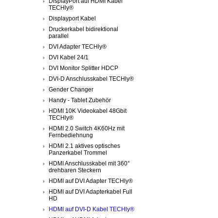
DisplayPort auf HDMI Kabel
TECHly®
Displayport Kabel
Druckerkabel bidirektional
parallel
DVI Adapter TECHly®
DVI Kabel 24/1
DVI Monitor Splitter HDCP
DVI-D Anschlusskabel TECHly®
Gender Changer
Handy - Tablet Zubehör
HDMI 10K Videokabel 48Gbit
TECHly®
HDMI 2.0 Switch 4K60Hz mit
Fernbediehnung
HDMI 2.1 aktives optisches
Panzerkabel Trommel
HDMI Anschlusskabel mit 360°
drehbaren Steckern
HDMI auf DVI Adapter TECHly®
HDMI auf DVI Adapterkabel Full
HD
HDMI auf DVI-D Kabel TECHly®