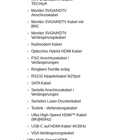
TECHly®
Monitor SVGA/HDTV
Anschlusskabel
Monitor SVGA/HDTV Kabel mit
BNC
Monitor SVGA/HDTV
Verlängerungskabel
Nullmodem Kabel
Optisches Hybrid HDMI Kabel
PS/2 Anschlusskabel /
Verlängerungen
Ringkern Ferritte eckig
RS232 Adapterkabel 9/25pol
SATA Kabel
Serielle Anschlusskabel /
Verlängerungen
Serielles Laser-Druckerkabel
Toslink - Verbindungskabel
Ultra High-Speed HDMI™-Kabel
(8K@60Hz)
USB-C auf HDMI-Kabel 4K30Hz
VGA Verlängerungskabel
Ultra High-Speed HDMI-