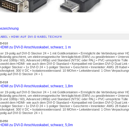
ezeichnung
KABEL
›
HDMI AUF DVI-D KABEL TECHLY®
D-010
DMI zu DVI-D Anschlusskabel, schwarz, 1 m
r 19-polig auf DVI-D Stecker 24 + 1 mit Goldkontakten • Ermöglicht die Verbindung einer 
llständig geschirmt, um elektromagnetische Verträglichkeit (EMV) zu gewährleisten • Unters
0i und 1080p / 60), Advanced (480p) und Standard (NTSC oder PAL) • PVC-umspritzte Tülle 
 sowohl dem HDMI- wie auch dem DVI-D Standard • Kompatibel mit Geräten DVI-D Dual Link •
poliger Stecker • 1x DVI-D 24 + 1-poliger Stecker • Geschirmt • Innenleiter: AWG 28 Kabel
festigkeit: 300 V DC • Isolationswiderstand: 10 MOhm • Leitwiderstand: 1 Ohm Verpackungs
polig auf DVI-D Stecker 24 + 1
D-018
DMI zu DVI-D Anschlusskabel, schwarz, 1,8m
r 19-polig auf DVI-D Stecker 24 + 1 mit Goldkontakten • Ermöglicht die Verbindung einer 
llständig geschirmt, um elektromagnetische Verträglichkeit (EMV) zu gewährleisten • Unters
0i und 1080p / 60), Advanced (480p) und Standard (NTSC oder PAL) • PVC-umspritzte Tülle 
 sowohl dem HDMI- wie auch dem DVI-D Standard • Kompatibel mit Geräten DVI-D Dual Link •
poliger Stecker • 1x DVI-D 24 + 1-poliger Stecker • Geschirmt • Innenleiter: AWG 28 Kabel
festigkeit: 300 V DC • Isolationswiderstand: 10 MOhm • Leitwiderstand: 1 Ohm Verpackungs
polig auf DVI-D Stecker 24 + 1
D-050
DMI zu DVI-D Anschlusskabel, schwarz, 5,0m