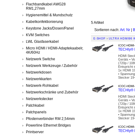
Flachbandkabel AWG28
RM1,27mm
Hygienemittel & Mundschutz
Kabelkonfektionierung
5 Artikel
Keystone Jacks/Dosen/Panel
Sortieren nach:
Art. Nr
|
B
KVM Switches
E-SHOP
›
ULTRA HDMI96 
LWL Glasfaserkabel
ICOC-HDMI-
Micro HDMI / HDMI-Adaptekaabelr,
TECHly® H
4K/60Hz
HDMI Stecke
Netzwerk Switche
Geräts • Vo
(720p / 108
Netzwerk Werkzeuge / Zubehör
Entspricht
1x HDMI 19-
Netzwerkdosen
• Spannungs
Stecker 19-
Netzwerkkarten
Netzwerk-Rohkabel
ICOC-HDMI-
TECHly® H
Netzwerkschränke und Zubehör
HDMI Stecke
Netzwerkstecker
Geräts • Vo
(720p / 108
Patchkabel
Entspricht
1x HDMI 19-
Patchpanels
• Spannungs
Stecker 19-
Pfostenverbinder RM 2,54mm
Powerline Ethernet Bridges
ICOC-HDMI-
TECHly® H
Printserver