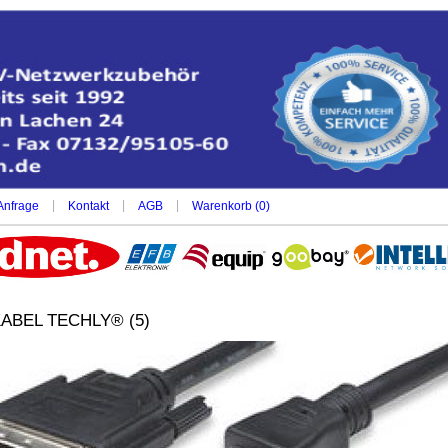
|
|
|
Anfrage
Kontakt
AGB
Warenkorb (
0
)
KABEL TECHLY® (5)