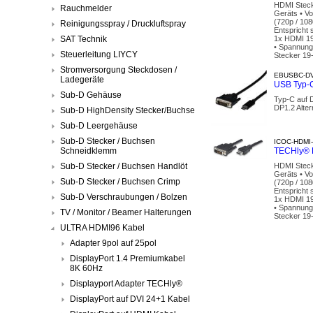
HDMI Stecke
Rauchmelder
Geräts • Vo
(720p / 108
Reinigungsspray / Druckluftspray
Entspricht
SAT Technik
1x HDMI 19-
• Spannungs
Steuerleitung LIYCY
Stecker 19-
Stromversorgung Steckdosen /
EBUSBC-DV
Ladegeräte
USB Typ-C
Sub-D Gehäuse
Typ-C auf 
DP1.2 Alte
Sub-D HighDensity Stecker/Buchse
Sub-D Leergehäuse
Sub-D Stecker / Buchsen
ICOC-HDMI-
Schneidklemm
TECHly® H
Sub-D Stecker / Buchsen Handlöt
HDMI Stecke
Geräts • Vo
Sub-D Stecker / Buchsen Crimp
(720p / 108
Entspricht
Sub-D Verschraubungen / Bolzen
1x HDMI 19-
• Spannungs
TV / Monitor / Beamer Halterungen
Stecker 19-
ULTRA HDMI96 Kabel
Adapter 9pol auf 25pol
DisplayPort 1.4 Premiumkabel
8K 60Hz
Displayport Adapter TECHly®
DisplayPort auf DVI 24+1 Kabel