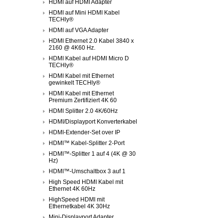
HDMI auf HDMI Adapter
HDMI auf Mini HDMI Kabel
TECHly®
HDMI auf VGA Adapter
HDMI Ethernet 2.0 Kabel 3840 x
2160 @ 4K60 Hz.
HDMI Kabel auf HDMI Micro D
TECHly®
HDMI Kabel mit Ethernet
gewinkelt TECHly®
HDMI Kabel mit Ethernet
Premium Zertifiziert 4K 60
HDMI Splitter 2.0 4K/60Hz
HDMI/Displayport Konverterkabel
HDMI-Extender-Set over IP
HDMI™ Kabel-Splitter 2-Port
HDMI™-Splitter 1 auf 4 (4K @ 30
Hz)
HDMI™-Umschaltbox 3 auf 1
High Speed HDMI Kabel mit
Ethernet 4K 60Hz
HighSpeed HDMI mit
Ethernetkabel 4K 30Hz
Mini-Displayport Adapter