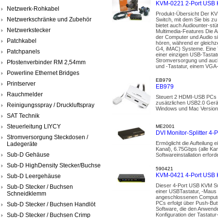
KVM-0221 2-Port USB K
Netzwerk-Rohkabel
Produkt-Übersicht Der KV
Netzwerkschränke und Zubehör
Switch, mit dem Sie bis z
bietet auch Audiounter-st
Netzwerkstecker
Multimedia-Features Die A
der Computer und Audio s
Patchkabel
hören, während er gleichz
G4, iMAC) Systeme. Eine 
Patchpanels
einer einzigen USB-Tasta
Stromversorgung und auch 
Pfostenverbinder RM 2,54mm
und -Tastatur, einem VGA-
Powerline Ethernet Bridges
EB979
Printserver
EB979
Rauchmelder
Steuert 2 HDMI-USB PCs m
zusätzlichen USB2.0 Gerä
Reinigungsspray / Druckluftspray
Windows und Mac Versione
SAT Technik
Steuerleitung LIYCY
ME2001
DVI Monitor-Splitter 4-
Stromversorgung Steckdosen /
Ermöglicht die Aufteilung 
Ladegeräte
Kanal), 6.75Gbps (alle K
Sub-D Gehäuse
Softwareinstallation erford
Sub-D HighDensity Stecker/Buchse
590421
KVM-0421 4-Port USB 
Sub-D Leergehäuse
Dieser 4-Port USB KVM Swi
Sub-D Stecker / Buchsen
einer USBTastatur, -Maus
Schneidklemm
angeschlossenen Compute
PCs erfolgt über Push-Bu
Sub-D Stecker / Buchsen Handlöt
Software, die den Anwend
Sub-D Stecker / Buchsen Crimp
Konfiguration der Tastat