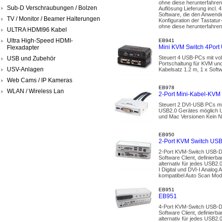
ohne diese herunterfahren
Sub-D Verschraubungen / Bolzen
Auflösung Lieferung incl.
Software, die den Anwend
TV / Monitor / Beamer Halterungen
Konfiguration der Tastat
ohne diese herunterfahren
ULTRA HDMI96 Kabel
Ultra High-Speed HDMI-
EB941
Mini KVM Switch 4Port 
Flexadapter
Steuert 4 USB-PCs mit vol
USB und Zubehör
Portschaltung für KVM un
USV-Anlagen
Kabelsatz 1.2 m, 1 x S
Web Cams / IP Kameras
EB978
WLAN / Wireless Lan
2-Port Mini-Kabel-KVM
Steuert 2 DVI-USB PCs mi
USB2.0 Gerätes möglich U
und Mac Versionen Kein N
EB950
2-Port KVM Switch USB
2-Port KVM-Switch USB-DV
Software Client, definie
alternativ für jedes USB2
I Digital und DVI-I Analo
kompatibel Auto Scan Modu
EB951
EB951
4-Port KVM-Switch USB-DV
Software Client, definie
alternativ für jedes USB2