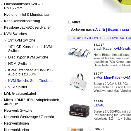
Flachbandkabel AWG28
RM1,27mm
Hygienemittel & Mundschutz
Kabelkonfektionierung
11 Artikel
Keystone Jacks/Dosen/Panel
Sortieren nach:
Art. Nr
|
Bezeichnung
KVM Switches
E-SHOP
›
KVM SWITCHES
›
KVM SWITC
19" KVM Switche
331217
19" LCD Konsolen mit KVM
2fach Kabel KVM-Swit
Switch
Hohe Bildschirmauflösung:
Displayport KVM Switche
kompaktes Gehäuse inkl. 
gewählten PCs Keine exte
HDMI Switche
Umschalten und problemlo
KVM Extender-Set DVI-USB
EB977
Audio bis zu 50m
2-Port Mini-Kabel-KVM 
KVM Switche Soho/Desktop
Steuert 2 VGA-USB PCs mi
VGA Splitter
zusätzlichen USB2.0 Gerä
Windows und Mac Versione
LWL Glasfaserkabel
Micro HDMI / HDMI-Adaptekaabelr,
EB940
4K/60Hz
EB940
Netzwerk Switche
Steuert 2 USB-PCs mit vol
Portschaltung für KVM un
Netzwerk Werkzeuge / Zubehör
Kabelsatz 1.2 m, 1 x S
Netzwerkdosen
590221
Netzwerkkarten