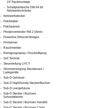
19" Rackmontage
Schaltplantasche DIN A4 für
Netzwerkschränke
Netzwerkstecker
Patchkabel
Patchpanels
Pfostenverbinder RM 2,54mm
Powerline Ethernet Bridges
Printserver
Rauchmelder
Reinigungsspray / Druckluftspray
SAT Technik
Steuerleitung LIYCY
Stromversorgung Steckdosen /
Ladegeräte
Sub-D Gehäuse
Sub-D HighDensity Stecker/Buchse
Sub-D Leergehäuse
Sub-D Stecker / Buchsen
Schneidklemm
Sub-D Stecker / Buchsen Handlöt
Sub-D Stecker / Buchsen Crimp