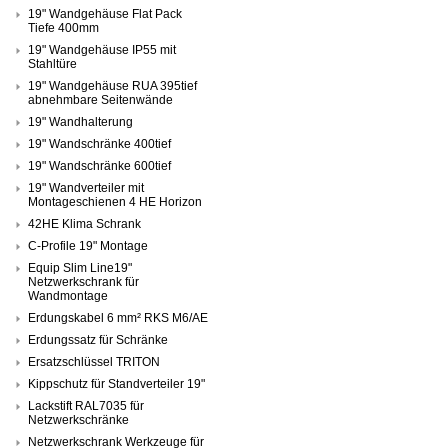
19" Wandgehäuse Flat Pack
Tiefe 400mm
19" Wandgehäuse IP55 mit
Stahltüre
19" Wandgehäuse RUA 395tief
abnehmbare Seitenwände
19" Wandhalterung
19" Wandschränke 400tief
19" Wandschränke 600tief
19" Wandverteiler mit
Montageschienen 4 HE Horizon
42HE Klima Schrank
C-Profile 19" Montage
Equip Slim Line19"
Netzwerkschrank für
Wandmontage
Erdungskabel 6 mm² RKS M6/AE
Erdungssatz für Schränke
Ersatzschlüssel TRITON
Kippschutz für Standverteiler 19"
Lackstift RAL7035 für
Netzwerkschränke
Netzwerkschrank Werkzeuge für