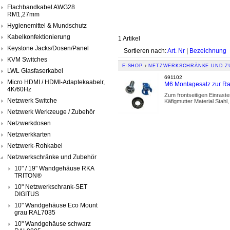
Flachbandkabel AWG28
RM1,27mm
Hygienemittel & Mundschutz
Kabelkonfektionierung
1 Artikel
Keystone Jacks/Dosen/Panel
Sortieren nach:
Art. Nr
|
Bezeichnung
KVM Switches
E-SHOP
›
NETZWERKSCHRÄNKE UND Z
LWL Glasfaserkabel
691102
Micro HDMI / HDMI-Adaptekaabelr,
M6 Montagesatz zur Rack
4K/60Hz
Zum frontseitigen Einraste
Netzwerk Switche
Käfigmutter Material Stahl
Netzwerk Werkzeuge / Zubehör
Netzwerkdosen
Netzwerkkarten
Netzwerk-Rohkabel
Netzwerkschränke und Zubehör
10" / 19" Wandgehäuse RKA
TRITON®
10" Netzwerkschrank-SET
DIGITUS
10" Wandgehäuse Eco Mount
grau RAL7035
10" Wandgehäuse schwarz