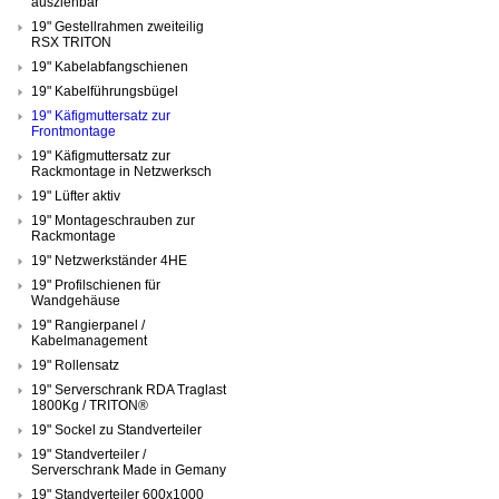
ausziehbar
19" Gestellrahmen zweiteilig
RSX TRITON
19" Kabelabfangschienen
19" Kabelführungsbügel
19" Käfigmuttersatz zur
Frontmontage
19" Käfigmuttersatz zur
Rackmontage in Netzwerksch
19" Lüfter aktiv
19" Montageschrauben zur
Rackmontage
19" Netzwerkständer 4HE
19" Profilschienen für
Wandgehäuse
19" Rangierpanel /
Kabelmanagement
19" Rollensatz
19" Serverschrank RDA Traglast
1800Kg / TRITON®
19" Sockel zu Standverteiler
19" Standverteiler /
Serverschrank Made in Gemany
19" Standverteiler 600x1000