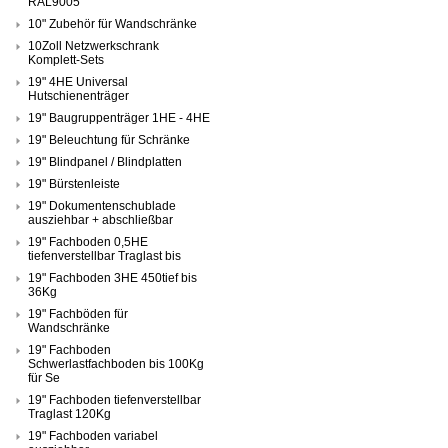
RAL9005
10" Zubehör für Wandschränke
10Zoll Netzwerkschrank
Komplett-Sets
19" 4HE Universal
Hutschienenträger
19" Baugruppenträger 1HE - 4HE
19" Beleuchtung für Schränke
19" Blindpanel / Blindplatten
19" Bürstenleiste
19" Dokumentenschublade
ausziehbar + abschließbar
19" Fachboden 0,5HE
tiefenverstellbar Traglast bis
19" Fachboden 3HE 450tief bis
36Kg
19" Fachböden für
Wandschränke
19" Fachboden
Schwerlastfachboden bis 100Kg
für Se
19" Fachboden tiefenverstellbar
Traglast 120Kg
19" Fachboden variabel