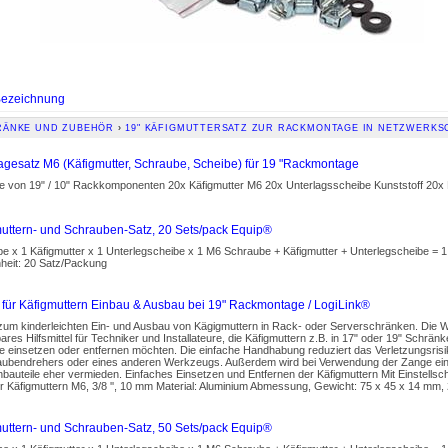
ezeichnung
ÄNKE UND ZUBEHÖR
›
19" KÄFIGMUTTERSATZ ZUR RACKMONTAGE IN NETZWERKS
agesatz M6 (Käfigmutter, Schraube, Scheibe) für 19 "Rackmontage
e von 19" / 10" Rackkomponenten 20x Käfigmutter M6 20x Unterlagsscheibe Kunststoff 20
uttern- und Schrauben-Satz, 20 Sets/pack Equip®
e x 1 Käfigmutter x 1 Unterlegscheibe x 1 M6 Schraube + Käfigmutter + Unterlegscheibe =
nheit: 20 Satz/Packung
für Käfigmuttern Einbau & Ausbau bei 19" Rackmontage / LogiLink®
um kinderleichten Ein- und Ausbau von Kägigmuttern in Rack- oder Serverschränken. Die W
ares Hilfsmittel für Techniker und Installateure, die Käfigmuttern z.B. in 17" oder 19" Schrä
 einsetzen oder entfernen möchten. Die einfache Handhabung reduziert das Verletzungsrisi
aubendrehers oder eines anderen Werkzeugs. Außerdem wird bei Verwendung der Zange e
nbauteile eher vermieden. Einfaches Einsetzen und Entfernen der Käfigmuttern Mit Einstell
r Käfigmuttern M6, 3/8 '', 10 mm Material: Aluminium Abmessung, Gewicht: 75 x 45 x 14 mm,
uttern- und Schrauben-Satz, 50 Sets/pack Equip®