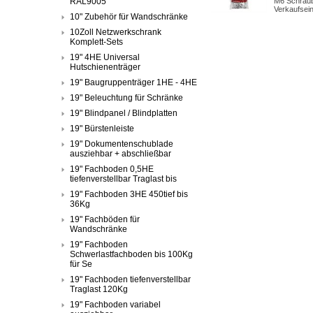
RAL9005
M6 Schraub
Verkaufsei
10" Zubehör für Wandschränke
10Zoll Netzwerkschrank
Komplett-Sets
19" 4HE Universal
Hutschienenträger
19" Baugruppenträger 1HE - 4HE
19" Beleuchtung für Schränke
19" Blindpanel / Blindplatten
19" Bürstenleiste
19" Dokumentenschublade
ausziehbar + abschließbar
19" Fachboden 0,5HE
tiefenverstellbar Traglast bis
19" Fachboden 3HE 450tief bis
36Kg
19" Fachböden für
Wandschränke
19" Fachboden
Schwerlastfachboden bis 100Kg
für Se
19" Fachboden tiefenverstellbar
Traglast 120Kg
19" Fachboden variabel