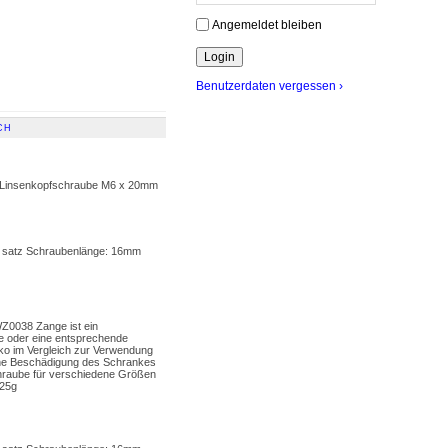
Angemeldet bleiben
Benutzerdaten vergessen ›
CH
x Linsenkopfschraube M6 x 20mm
 1 satz Schraubenlänge: 16mm
Z0038 Zange ist ein
nke oder eine entsprechende
ko im Vergleich zur Verwendung
ine Beschädigung des Schrankes
schraube für verschiedene Größen
 25g