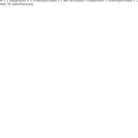
e x 1 Käfigmutter x 1 Unterlegscheibe x 1 M6 Schraube + Käfigmutter + Unterlegscheibe =
nheit: 50 Satz/Packung