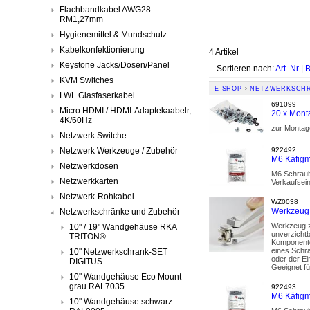
Flachbandkabel AWG28
RM1,27mm
Hygienemittel & Mundschutz
Kabelkonfektionierung
4 Artikel
Keystone Jacks/Dosen/Panel
Sortieren nach:
Art. Nr
|
B
KVM Switches
E-SHOP
›
NETZWERKSCHR
LWL Glasfaserkabel
691099
Micro HDMI / HDMI-Adaptekaabelr,
20 x Mont
4K/60Hz
zur Montag
Netzwerk Switche
Netzwerk Werkzeuge / Zubehör
922492
M6 Käfigm
Netzwerkdosen
M6 Schraub
Netzwerkkarten
Verkaufsei
Netzwerk-Rohkabel
WZ0038
Werkzeug 
Netzwerkschränke und Zubehör
Werkzeug z
10" / 19" Wandgehäuse RKA
unverzichtb
TRITON®
Komponente
eines Schr
10" Netzwerkschrank-SET
oder der Ei
DIGITUS
Geeignet fü
10" Wandgehäuse Eco Mount
grau RAL7035
922493
M6 Käfigm
10" Wandgehäuse schwarz