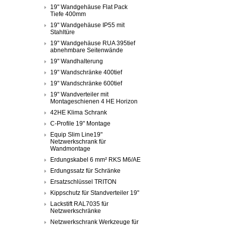
19" Wandgehäuse Flat Pack
Tiefe 400mm
19" Wandgehäuse IP55 mit
Stahltüre
19" Wandgehäuse RUA 395tief
abnehmbare Seitenwände
19" Wandhalterung
19" Wandschränke 400tief
19" Wandschränke 600tief
19" Wandverteiler mit
Montageschienen 4 HE Horizon
42HE Klima Schrank
C-Profile 19" Montage
Equip Slim Line19"
Netzwerkschrank für
Wandmontage
Erdungskabel 6 mm² RKS M6/AE
Erdungssatz für Schränke
Ersatzschlüssel TRITON
Kippschutz für Standverteiler 19"
Lackstift RAL7035 für
Netzwerkschränke
Netzwerkschrank Werkzeuge für