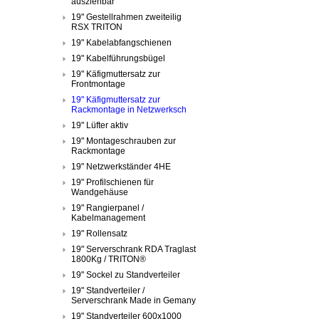
ausziehbar
19" Gestellrahmen zweiteilig
RSX TRITON
19" Kabelabfangschienen
19" Kabelführungsbügel
19" Käfigmuttersatz zur
Frontmontage
19" Käfigmuttersatz zur
Rackmontage in Netzwerksch
19" Lüfter aktiv
19" Montageschrauben zur
Rackmontage
19" Netzwerkständer 4HE
19" Profilschienen für
Wandgehäuse
19" Rangierpanel /
Kabelmanagement
19" Rollensatz
19" Serverschrank RDA Traglast
1800Kg / TRITON®
19" Sockel zu Standverteiler
19" Standverteiler /
Serverschrank Made in Gemany
19" Standverteiler 600x1000