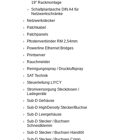
19" Rackmontage
Schaltplantasche DIN A4 für
Netzwerkschränke
Netzwerkstecker
Patchkabel
Patchpanels
Pfostenverbinder RM 2,54mm
Powerline Ethernet Bridges
Printserver
Rauchmelder
Reinigungsspray / Druckluftspray
SAT Technik
Steuerleitung LIYCY
Stromversorgung Steckdosen /
Ladegeräte
Sub-D Gehäuse
Sub-D HighDensity Stecker/Buchse
Sub-D Leergehäuse
Sub-D Stecker / Buchsen
Schneidklemm
Sub-D Stecker / Buchsen Handlöt
Sub-D Stecker / Buchsen Crimp