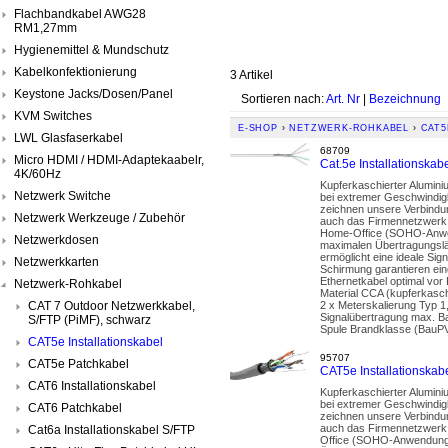
Flachbandkabel AWG28
RM1,27mm
Hygienemittel & Mundschutz
Kabelkonfektionierung
3 Artikel
Keystone Jacks/Dosen/Panel
Sortieren nach:
Art. Nr
|
Bezeichnung
KVM Switches
E-SHOP
›
NETZWERK-ROHKABEL
›
CAT5
LWL Glasfaserkabel
68709
Micro HDMI / HDMI-Adaptekaabelr,
Cat.5e Installations
4K/60Hz
Kupferkaschierter Alumini
Netzwerk Switche
bei extremer Geschwindigk
zeichnen unsere Verbindu
Netzwerk Werkzeuge / Zubehör
auch das Firmennetzwerk. 
Home-Office (SOHO-Anwendu
Netzwerkdosen
maximalen Übertragungslä
ermöglicht eine ideale Sig
Netzwerkkarten
Schirmung garantieren ei
Ethernetkabel optimal vor
Netzwerk-Rohkabel
Material CCA (kupferkasc
CAT 7 Outdoor Netzwerkkabel,
2 x Meterskalierung Typ 1
Signalübertragung max. B
S/FTP (PiMF), schwarz
Spule Brandklasse (Bau
CAT5e Installationskabel
95707
CAT5e Patchkabel
CAT5e Installationsk
CAT6 Installationskabel
Kupferkaschierter Alumini
bei extremer Geschwindigk
CAT6 Patchkabel
zeichnen unsere Verbindu
auch das Firmennetzwerk. 
Cat6a Installationskabel S/FTP
Office (SOHO-Anwendungen)