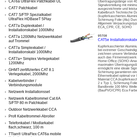
CAT6a UltraFlex Patchkabel UL
Übertragungslänge von 40 
Signalverteilung mit mini
CAT7 Patchkabel
ausgezeichnete und leist
Kabelbruch Technische Dat
CAT7 S/FTP Spezialkabel
(kupferkaschiertes Alumi
UltraFlex HDBaseT 5Play
Schirmung Folie (Alu) Du
Allgemein Verpackungsty
CAT7a Duplexkabel /
ECA_CPR, CE, SOHO
Installationskabel 1000Mhz
95708
CAT7a 1200Mhz Netzwerkkabel
CAT5e Installationsk
auf Trommel
Kupferkaschierter Alumini
CAT7a Simplexkabel /
bei extremer Geschwindigk
Installationskabl 1000Mhz
zeichnen unsere Verbindu
auch das Firmennetzwerk. 
CAT7a+ Simplex Verlegekabel
Home-Office (SOHO-Anwendu
1200Mhz
maximalen Übertragungslä
ermöglicht eine ideale Sig
GHMT-zertifiziertes CAT 8.1
Schirmung garantieren ei
Verlegekabel, 2000Mhz
Ethernetkabel optimal vor
Material CCA (kupferkasc
Kabelverbinder /
2 x Typ 1, Schirmung Foli
Verbindungsmodule
Bandbreite 100 MHz Welle
(BauPVO/CPR) Eca Farb
Netzwerk Installationsset
Netzwerk Kabeltrommel Cat.6A
S/FTP 80 m Patchkabel
Outdoor Netzwerkkabel CCA
Profi Kabeltrommel-Abroller
Telefonkabel / Modlarkabel
flach,schwarz, 100 m
TTlan® UltraFlex CAT6a mobile