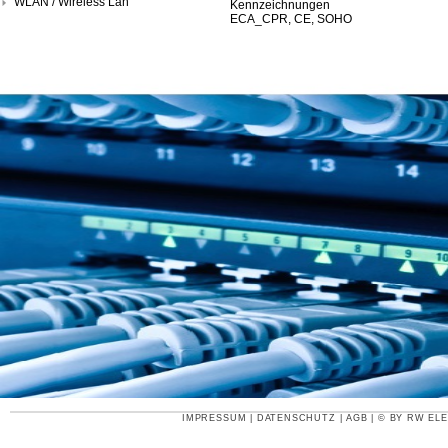
WLAN / Wireless Lan
Kennzeichnungen
ECA_CPR, CE, SOHO
IMPRESSUM
|
DATENSCHUTZ
|
AGB
| © BY
RW ELE