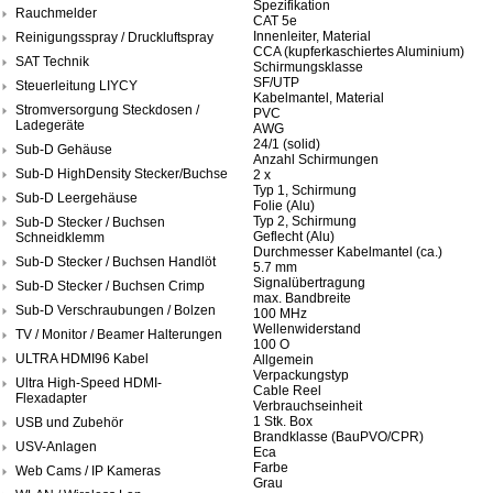
Spezifikation
Rauchmelder
CAT 5e
Innenleiter, Material
Reinigungsspray / Druckluftspray
CCA (kupferkaschiertes Aluminium)
SAT Technik
Schirmungsklasse
SF/UTP
Steuerleitung LIYCY
Kabelmantel, Material
Stromversorgung Steckdosen /
PVC
Ladegeräte
AWG
24/1 (solid)
Sub-D Gehäuse
Anzahl Schirmungen
Sub-D HighDensity Stecker/Buchse
2 x
Typ 1, Schirmung
Sub-D Leergehäuse
Folie (Alu)
Typ 2, Schirmung
Sub-D Stecker / Buchsen
Geflecht (Alu)
Schneidklemm
Durchmesser Kabelmantel (ca.)
Sub-D Stecker / Buchsen Handlöt
5.7 mm
Signalübertragung
Sub-D Stecker / Buchsen Crimp
max. Bandbreite
Sub-D Verschraubungen / Bolzen
100 MHz
Wellenwiderstand
TV / Monitor / Beamer Halterungen
100 O
ULTRA HDMI96 Kabel
Allgemein
Verpackungstyp
Ultra High-Speed HDMI-
Cable Reel
Flexadapter
Verbrauchseinheit
1 Stk. Box
USB und Zubehör
Brandklasse (BauPVO/CPR)
USV-Anlagen
Eca
Farbe
Web Cams / IP Kameras
Grau