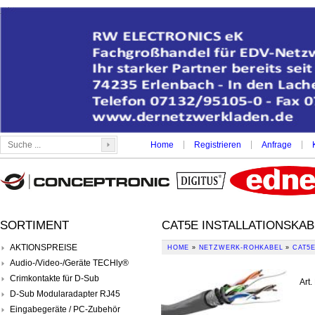
|
|
|
Home
Registrieren
Anfrage
SORTIMENT
CAT5E INSTALLATIONSKAB
AKTIONSPREISE
HOME
»
NETZWERK-ROHKABEL
»
CAT5E
Audio-/Video-/Geräte TECHly®
Crimkontakte für D-Sub
Art.
D-Sub Modularadapter RJ45
Eingabegeräte / PC-Zubehör