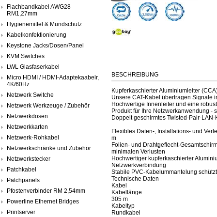
Flachbandkabel AWG28
RM1,27mm
Hygienemittel & Mundschutz
Kabelkonfektionierung
Keystone Jacks/Dosen/Panel
KVM Switches
LWL Glasfaserkabel
BESCHREIBUNG
Micro HDMI / HDMI-Adaptekaabelr,
4K/60Hz
Kupferkaschierter Aluminiumleiter (CCA
Netzwerk Switche
Unsere CAT-Kabel übertragen Signale in
Hochwertige Innenleiter und eine robu
Netzwerk Werkzeuge / Zubehör
Produkt für Ihre Netzwerkanwendung - s
Netzwerkdosen
Doppelt geschirmtes Twisted-Pair-LAN-
Netzwerkkarten
Flexibles Daten-, Installations- und Ve
Netzwerk-Rohkabel
m
Folien- und Drahtgeflecht-Gesamtschirmu
Netzwerkschränke und Zubehör
minimalen Verlusten
Hochwertiger kupferkaschierter Alumini
Netzwerkstecker
Netzwerkverbindung
Patchkabel
Stabile PVC-Kabelummantelung schützt 
Technische Daten
Patchpanels
Kabel
Pfostenverbinder RM 2,54mm
Kabellänge
305 m
Powerline Ethernet Bridges
Kabeltyp
Printserver
Rundkabel