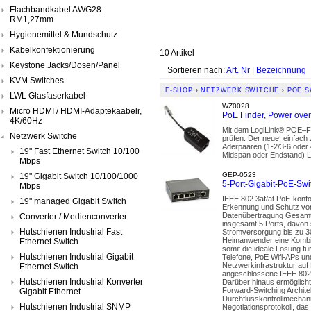
Flachbandkabel AWG28
RM1,27mm
Hygienemittel & Mundschutz
Kabelkonfektionierung
10 Artikel
Keystone Jacks/Dosen/Panel
Sortieren nach:
Art. Nr
|
Bezeichnung
KVM Switches
E-SHOP
›
NETZWERK SWITCHE
›
POE S
LWL Glasfaserkabel
WZ0028
Micro HDMI / HDMI-Adaptekaabelr,
PoE Finder, Power over
4K/60Hz
Mit dem LogiLink® POE–Fi
Netzwerk Switche
prüfen. Der neue, einfach
Aderpaaren (1-2/3-6 oder 
19" Fast Ethernet Switch 10/100
Midspan oder Endstand) L
Mbps
GEP-0523
19" Gigabit Switch 10/100/1000
5-Port-Gigabit-PoE-Sw
Mbps
IEEE 802.3af/at PoE-konfo
19" managed Gigabit Switch
Erkennung und Schutz von
Datenübertragung Gesamt-
Converter / Medienconverter
insgesamt 5 Ports, davon s
Hutschienen Industrial Fast
Stromversorgung bis zu 3
Heimanwender eine Kombin
Ethernet Switch
somit die ideale Lösung f
Hutschienen Industrial Gigabit
Telefone, PoE Wifi-APs un
Netzwerkinfrastruktur auf
Ethernet Switch
angeschlossene IEEE 802.3
Hutschienen Industrial Konverter
Darüber hinaus ermöglicht
Forward-Switching Architek
Gigabit Ethernet
Durchflusskontrollmechani
Hutschienen Industrial SNMP
Negotiationsprotokoll, da