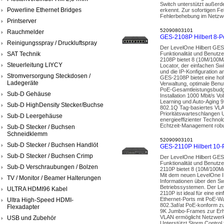
Switch unterstützt außer
Powerline Ethernet Bridges
erkennt. Zur sofortigen F
Fehlerbehebung im Netzwer
Printserver
52090803101
Rauchmelder
GES-2108P Hilbert 8-P
Reinigungsspray / Druckluftspray
Der LevelOne Hilbert GES-
SAT Technik
Funktionalität und Benutze
2108P bietet 8 (10M/100M
Steuerleitung LIYCY
Locator, der einfachen Sw
und die IP-Konfiguration 
Stromversorgung Steckdosen /
GES-2108P bietet eine hoh
Ladegeräte
Verwaltung, optimale Benu
PoE-Gesamtleistungsbudget
Sub-D Gehäuse
Installation 1000 Mbit/s V
Learning und Auto-Aging 
Sub-D HighDensity Stecker/Buchse
802.1Q Tag-basiertes VLA
Prioritätswarteschlangen 
Sub-D Leergehäuse
energieeffizienter Techn
Echtzeit-Management robu
Sub-D Stecker / Buchsen
Schneidklemm
52090903101
Sub-D Stecker / Buchsen Handlöt
GES-2110P Hilbert 10-P
Sub-D Stecker / Buchsen Crimp
Der LevelOne Hilbert GES-
Funktionalität und Benutze
Sub-D Verschraubungen / Bolzen
2110P bietet 8 (10M/100M/
Mit dem neuen LevelOne IP
TV / Monitor / Beamer Halterungen
Informationen über den Sw
Betriebssystemen. Der Le
ULTRA HDMI96 Kabel
2110P ist ideal für eine e
Ethernet-Ports mit PoE-W
Ultra High-Speed HDMI-
802.3af/at PoE-konform zu
Flexadapter
9K Jumbo-Frames zur Erhö
VLAN ermöglicht Netzwerk
USB und Zubehör
Unterstützt Storm Control