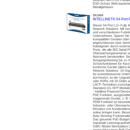
ESD-Schutz Web-basiertes
Metallgehäuse
561969
INTELLINET® 54-Port 
Dieser 54-Port L2+ Fully M
Network Solutions. Mit s
und verschiedenen Funktio
Unternehmen. Sparen Sie I
kompatiblen Geräten über
angeschlossen sind, benöt
Kabelgewirr durch externe
Ports, die alle 802.3at/a
Überwachungskameras und v
Netzwerk bereitstellen. St
Ausgangsleistung bis zu 3
Schutzfunktionen für Kurz
konforme Geräte (ältere A
Network Solutions. 10-Gig
für kostenbewusste Unter
durchsetzt, ist der Upgrad
oder NVRs mit 10 Gbit/s a
LACP-Techniken zurückgrei
Standard-1G-SFP-Module ver
- Intellinet Powered Devic
PoE-Funktion, ausgestatte
reagierende Geräte, z. B.
PDM-Funktion ist besonde
Industrie- oder Überwachun
Einsätze von Kundendienst
online bringen kann. Bese
Auto-Sensing-Funktionalit
Das gesamte PoE-Budget für
maximale Leistungsaufnah
GBIC-Modul-Steckplätze (
angeschlossenen PoE-Gerä