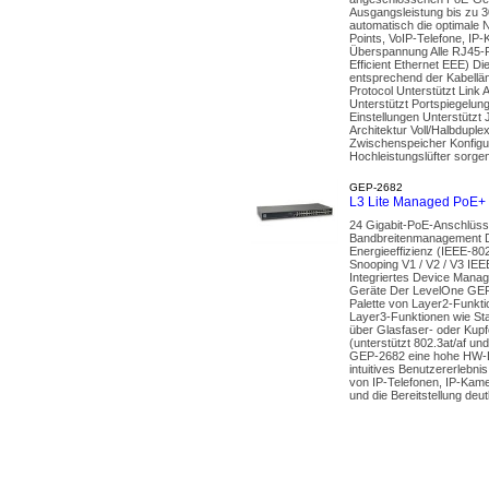
Ausgangsleistung bis zu 3
automatisch die optimale
Points, VoIP-Telefone, IP
Überspannung Alle RJ45-P
Efficient Ethernet EEE) D
entsprechend der Kabellä
Protocol Unterstützt Link 
Unterstützt Portspiegelun
Einstellungen Unterstützt
Architektur Voll/Halbdupl
Zwischenspeicher Konfigu
Hochleistungslüfter sorge
GEP-2682
L3 Lite Managed PoE+ 
24 Gigabit-PoE-Anschlüss
Bandbreitenmanagement DH
Energieeffizienz (IEEE-80
Snooping V1 / V2 / V3 IE
Integriertes Device Man
Geräte Der LevelOne GEP-2
Palette von Layer2-Funktio
Layer3-Funktionen wie Sta
über Glasfaser- oder Kup
(unterstützt 802.3at/af u
GEP-2682 eine hohe HW-Lei
intuitives Benutzererleb
von IP-Telefonen, IP-Ka
und die Bereitstellung deut