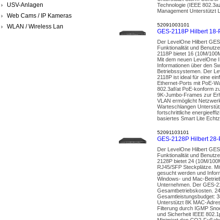
USV-Anlagen
Technologie (IEEE 802.3a
Management Unterstützt L
Web Cams / IP Kameras
52091003101
WLAN / Wireless Lan
GES-2118P Hilbert 18-P
Der LevelOne Hilbert GES-
Funktionalität und Benutze
2118P bietet 16 (10M/100
Mit dem neuen LevelOne IP
Informationen über den Sw
Betriebssystemen. Der Le
2118P ist ideal für eine e
Ethernet-Ports mit PoE-W
802.3af/at PoE-konform zu
9K-Jumbo-Frames zur Erhö
VLAN ermöglicht Netzwerk
Warteschlangen Unterstüt
fortschrittliche energiee
basiertes Smart Lite Echt
52091103101
GES-2128P Hilbert 28-P
Der LevelOne Hilbert GES-
Funktionalität und Benutze
2128P bietet 24 (10M/100
RJ45/SFP Steckplätze. Mit
gesucht werden und Inform
Windows- und Mac-Betrieb
Unternehmen. Der GES-2128
Gesamtbetriebskosten. 24
Gesamtleistungsbudget: 38
Unterstützt 8K MAC-Adres
Filterung durch IGMP Sno
und Sicherheit IEEE 802.1
Minimiert den CO2-Fußabd