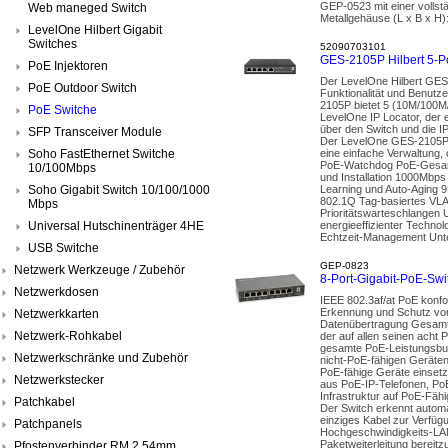
GEP-0523 mit einer vollst
Web maneged Switch
Metallgehäuse (L x B x H)
LevelOne Hilbert Gigabit
Switches
52090703101
GES-2105P Hilbert 5-P
PoE Injektoren
Der LevelOne Hilbert GES-
PoE Outdoor Switch
Funktionalität und Benutze
2105P bietet 5 (10M/100M
PoE Switche
LevelOne IP Locator, der 
über den Switch und die I
SFP Transceiver Module
Der LevelOne GES-2105P bi
Soho FastEthernet Switche
eine einfache Verwaltung,
PoE-Watchdog PoE-Gesamtl
10/100Mbps
und Installation 1000Mbps
Soho Gigabit Switch 10/100/1000
Learning und Auto-Aging 9
802.1Q Tag-basiertes VLA
Mbps
Prioritätswarteschlangen 
Universal Hutschinenträger 4HE
energieeffizienter Techn
Echtzeit-Management Unte
USB Switche
GEP-0823
Netzwerk Werkzeuge / Zubehör
8-Port-Gigabit-PoE-Swi
Netzwerkdosen
IEEE 802.3af/at PoE konfo
Erkennung und Schutz von
Netzwerkkarten
Datenübertragung Gesamt-
Netzwerk-Rohkabel
der auf allen seinen acht 
gesamte PoE-Leistungsbud
Netzwerkschränke und Zubehör
nicht-PoE-fähigen Geräten
PoE-fähige Geräte einset
Netzwerkstecker
aus PoE-IP-Telefonen, PoE
Infrastruktur auf PoE-Fähi
Patchkabel
Der Switch erkennt automa
einziges Kabel zur Verfüg
Patchpanels
Hochgeschwindigkeits-LAN-
Paketweiterleitung bereitz
Pfostenverbinder RM 2,54mm