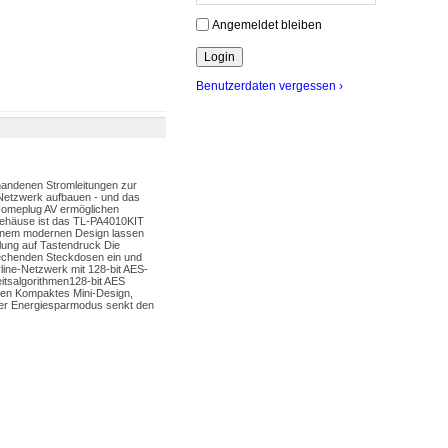
Angemeldet bleiben
Benutzerdaten vergessen ›
handenen Stromleitungen zur
 Netzwerk aufbauen - und das
 Homeplug AV ermöglichen
Gehäuse ist das TL-PA4010KIT
seinem modernen Design lassen
elung auf Tastendruck Die
prechenden Steckdosen ein und
line-Netzwerk mit 128-bit AES-
itsalgorithmen128-bit AES
gen Kompaktes Mini-Design,
erter Energiesparmodus senkt den