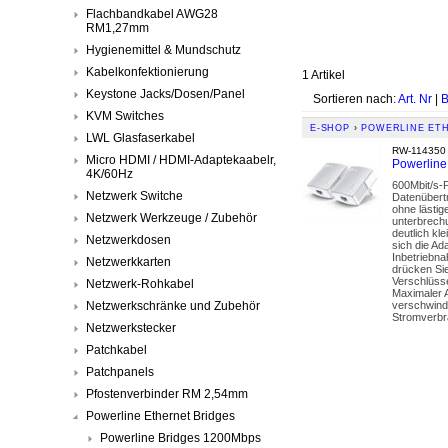
Flachbandkabel AWG28
RM1,27mm
Hygienemittel & Mundschutz
Kabelkonfektionierung
1 Artikel
Keystone Jacks/Dosen/Panel
Sortieren nach:
Art. Nr
|
B
KVM Switches
E-SHOP
›
POWERLINE ET
LWL Glasfaserkabel
RW-114350
Micro HDMI / HDMI-Adaptekaabelr,
Powerline
4K/60Hz
600Mbit/s-P
Netzwerk Switche
Datenübert
ohne lästi
Netzwerk Werkzeuge / Zubehör
unterbrech
deutlich kl
Netzwerkdosen
sich die Ad
Inbetriebna
Netzwerkkarten
drücken Sie
Verschlüss
Netzwerk-Rohkabel
Maximaler 
Netzwerkschränke und Zubehör
verschwinde
Stromverbr
Netzwerkstecker
Patchkabel
Patchpanels
Pfostenverbinder RM 2,54mm
Powerline Ethernet Bridges
Powerline Bridges 1200Mbps