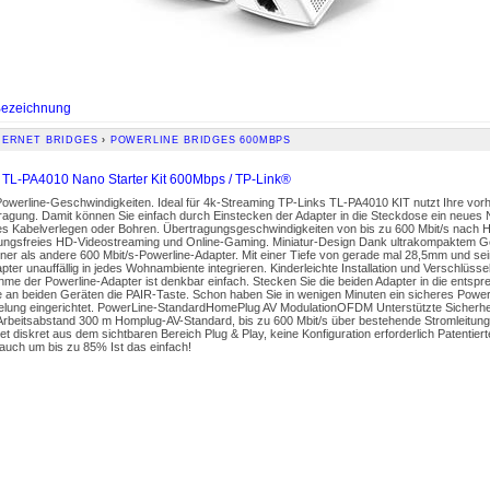
ezeichnung
HERNET BRIDGES
›
POWERLINE BRIDGES 600MBPS
 TL-PA4010 Nano Starter Kit 600Mbps / TP-Link®
owerline-Geschwindigkeiten. Ideal für 4k-Streaming TP-Links TL-PA4010 KIT nutzt Ihre vor
ragung. Damit können Sie einfach durch Einstecken der Adapter in die Steckdose ein neues
ges Kabelverlegen oder Bohren. Übertragungsgeschwindigkeiten von bis zu 600 Mbit/s nach
ungsfreies HD-Videostreaming und Online-Gaming. Miniatur-Design Dank ultrakompaktem 
einer als andere 600 Mbit/s-Powerline-Adapter. Mit einer Tiefe von gerade mal 28,5mm und 
apter unauffällig in jedes Wohnambiente integrieren. Kinderleichte Installation und Verschlüss
hme der Powerline-Adapter ist denkbar einfach. Stecken Sie die beiden Adapter in die ents
 an beiden Geräten die PAIR-Taste. Schon haben Sie in wenigen Minuten ein sicheres Power
elung eingerichtet. PowerLine-StandardHomePlug AV ModulationOFDM Unterstützte Sicherhe
Arbeitsabstand 300 m Homplug-AV-Standard, bis zu 600 Mbit/s über bestehende Stromleitun
t diskret aus dem sichtbaren Bereich Plug & Play, keine Konfiguration erforderlich Patenti
auch um bis zu 85% Ist das einfach!