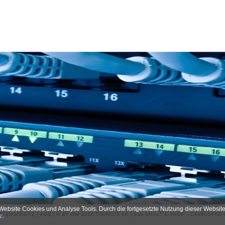
Website Cookies und Analyse Tools. Durch die fortgesetzte Nutzung dieser Website
®
ATENSCHUTZ
|
AGB
| © BY
RW ELECTRONICS EK
|
blue office
E-SHOP - DEVELOPED
z
.